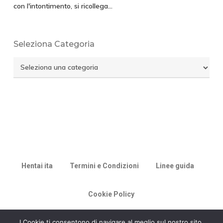
con l'intontimento, si ricollega…
Seleziona Categoria
Seleziona
Categoria
Hentai ita
Termini e Condizioni
Linee guida
Cookie Policy
© 2026 Racconti di Milù.
I Cookie ti consentono di navigare al meglio sul nostro sito.