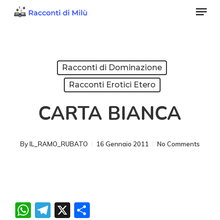
Menu
Skip
to
Close
main
Menu
content
Racconti di Dominazione
Racconti Erotici Etero
CARTA BIANCA
By
IL_RAMO_RUBATO
16 Gennaio 2011
No Comments
WhatsApp
Telegram
X
Condividi