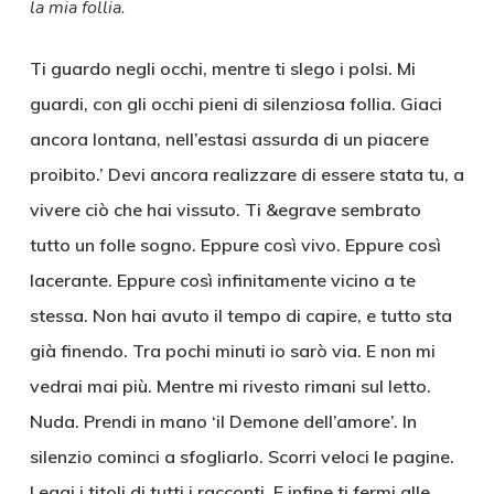
la mia follia.
Ti guardo negli occhi, mentre ti slego i polsi. Mi
guardi, con gli occhi pieni di silenziosa follia. Giaci
ancora lontana, nell’estasi assurda di un piacere
proibito.’ Devi ancora realizzare di essere stata tu, a
vivere ciò che hai vissuto. Ti &egrave sembrato
tutto un folle sogno. Eppure così vivo. Eppure così
lacerante. Eppure così infinitamente vicino a te
stessa. Non hai avuto il tempo di capire, e tutto sta
già finendo. Tra pochi minuti io sarò via. E non mi
vedrai mai più. Mentre mi rivesto rimani sul letto.
Nuda. Prendi in mano ‘il Demone dell’amore’. In
silenzio cominci a sfogliarlo. Scorri veloci le pagine.
Leggi i titoli di tutti i racconti. E infine ti fermi alle