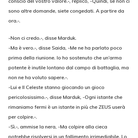
conscio del vostro valore.-, replicò, -Quindi, se non ci
sono altre domande, siete congedati. A partire da
ora.-.
-Non ci credo.-, disse Marduk.
-Ma è vero.-, disse Saida, -Me ne ha parlato poco
prima della riunione. Io ho sostenuto che un’arma
potente è inutile lontano dal campo di battaglia, ma
non ne ha voluto sapere.-.
-Lui e Il Celeste stanno giocando un gioco
pericolosissimo.-, disse Marduk, -Ogni istante che
rimaniamo fermi è un istante in più che ZEUS userà
per colpire.-.
-Sì.-, ammise la nera, -Ma colpire alla cieca
potrebbe risolversi in un fallimento irrimediabile. Lo