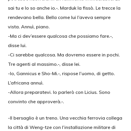
sai tu e lo so anche io.-. Marduk la fissò. Le trecce la
rendevano bella. Bella come lui l’aveva sempre
vista. Annuì, piano.
-Ma ci dev’essere qualcosa che possiamo fare.-,
disse lui.
-Ci sarebbe qualcosa. Ma dovremo essere in pochi.
Tre agenti al massimo.-, disse lei.
-Io, Gannicus e Sho-Mi.-, rispose l’uomo, di getto.
L’africana annuì.
-Allora preparatevi. Io parlerò con Licius. Sono
convinto che approverà.-.
-Il bersaglio è un treno. Una vecchia ferrovia collega
la città di Weng-tze con l’installazione militare di