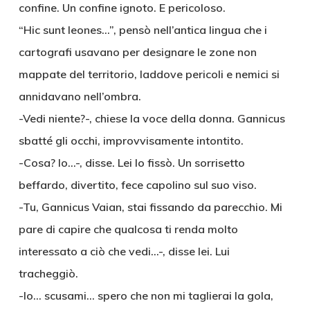
confine. Un confine ignoto. E pericoloso.
“Hic sunt leones…”, pensò nell’antica lingua che i
cartografi usavano per designare le zone non
mappate del territorio, laddove pericoli e nemici si
annidavano nell’ombra.
-Vedi niente?-, chiese la voce della donna. Gannicus
sbatté gli occhi, improvvisamente intontito.
-Cosa? Io…-, disse. Lei lo fissò. Un sorrisetto
beffardo, divertito, fece capolino sul suo viso.
-Tu, Gannicus Vaian, stai fissando da parecchio. Mi
pare di capire che qualcosa ti renda molto
interessato a ciò che vedi…-, disse lei. Lui
tracheggiò.
-Io… scusami… spero che non mi taglierai la gola,