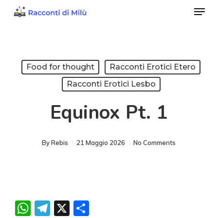
Menu
Skip
to
Close
main
Menu
content
Food for thought
Racconti Erotici Etero
Racconti Erotici Lesbo
Equinox Pt. 1
By
Rebis
21 Maggio 2026
No Comments
WhatsApp
Telegram
X
Condividi