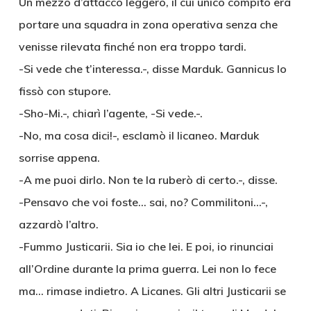
Un mezzo d’attacco leggero, il cui unico compito era
portare una squadra in zona operativa senza che
venisse rilevata finché non era troppo tardi.
-Si vede che t’interessa.-, disse Marduk. Gannicus lo
fissò con stupore.
-Sho-Mi.-, chiarì l’agente, -Si vede.-.
-No, ma cosa dici!-, esclamò il licaneo. Marduk
sorrise appena.
-A me puoi dirlo. Non te la ruberò di certo.-, disse.
-Pensavo che voi foste… sai, no? Commilitoni…-,
azzardò l’altro.
-Fummo Justicarii. Sia io che lei. E poi, io rinunciai
all’Ordine durante la prima guerra. Lei non lo fece
ma… rimase indietro. A Licanes. Gli altri Justicarii se