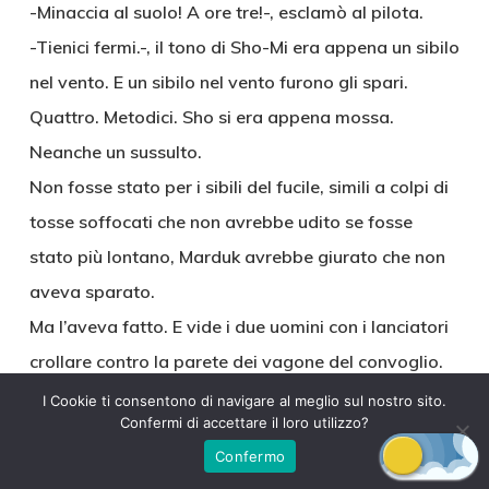
-Minaccia al suolo! A ore tre!-, esclamò al pilota.
-Tienici fermi.-, il tono di Sho-Mi era appena un sibilo
nel vento. E un sibilo nel vento furono gli spari.
Quattro. Metodici. Sho si era appena mossa.
Neanche un sussulto.
Non fosse stato per i sibili del fucile, simili a colpi di
tosse soffocati che non avrebbe udito se fosse
stato più lontano, Marduk avrebbe giurato che non
aveva sparato.
Ma l’aveva fatto. E vide i due uomini con i lanciatori
crollare contro la parete dei vagone del convoglio.
Neutralizzati da colpi precisi a centro di massa e in
I Cookie ti consentono di navigare al meglio sul nostro sito.
Confermi di accettare il loro utilizzo?
testa.
Confermo
-Notevole…-, disse Gannicus. Tiri del genere erano