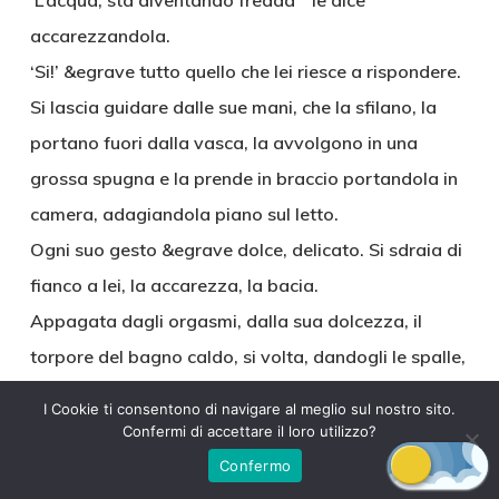
‘L’acqua, sta diventando fredda ” le dice
accarezzandola.
‘Si!’ &egrave tutto quello che lei riesce a rispondere.
Si lascia guidare dalle sue mani, che la sfilano, la
portano fuori dalla vasca, la avvolgono in una
grossa spugna e la prende in braccio portandola in
camera, adagiandola piano sul letto.
Ogni suo gesto &egrave dolce, delicato. Si sdraia di
fianco a lei, la accarezza, la bacia.
Appagata dagli orgasmi, dalla sua dolcezza, il
torpore del bagno caldo, si volta, dandogli le spalle,
spingendosi, aderendo al corpo di Moussa.
I Cookie ti consentono di navigare al meglio sul nostro sito.
Lui non smette di baciarle collo e spalle, di
Confermi di accettare il loro utilizzo?
accarezzarla, dolcemente e provocatoriamente.
Confermo