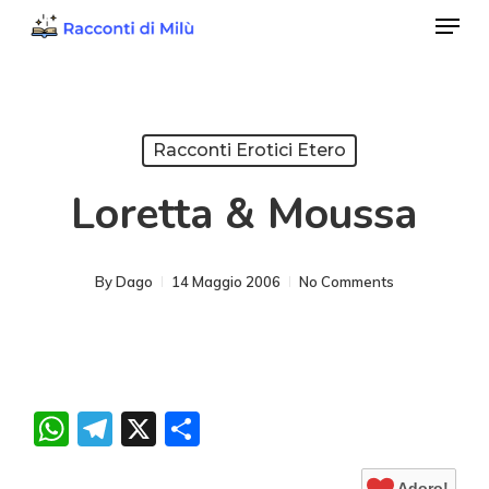
Menu
Skip
to
Close
main
Menu
content
Racconti Erotici Etero
Loretta & Moussa
By
Dago
14 Maggio 2006
No Comments
WhatsApp
Telegram
X
Condividi
Adoro!