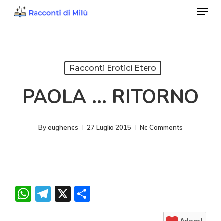
Menu
Skip
to
Close
main
Menu
content
Racconti Erotici Etero
PAOLA … RITORNO
By
eughenes
27 Luglio 2015
No Comments
WhatsApp
Telegram
X
Condividi
Adoro!