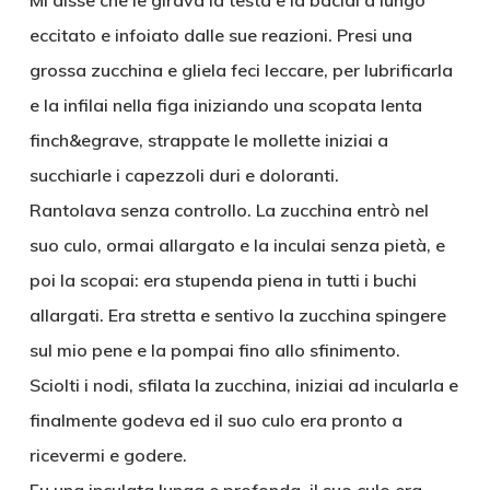
Mi disse che le girava la testa e la baciai a lungo
eccitato e infoiato dalle sue reazioni. Presi una
grossa zucchina e gliela feci leccare, per lubrificarla
e la infilai nella figa iniziando una scopata lenta
finch&egrave, strappate le mollette iniziai a
succhiarle i capezzoli duri e doloranti.
Rantolava senza controllo. La zucchina entrò nel
suo culo, ormai allargato e la inculai senza pietà, e
poi la scopai: era stupenda piena in tutti i buchi
allargati. Era stretta e sentivo la zucchina spingere
sul mio pene e la pompai fino allo sfinimento.
Sciolti i nodi, sfilata la zucchina, iniziai ad incularla e
finalmente godeva ed il suo culo era pronto a
ricevermi e godere.