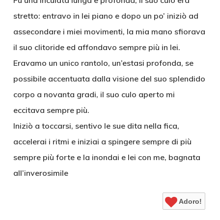
Fu una inculata lunga e profonda, il suo culo era
stretto: entravo in lei piano e dopo un po’ iniziò ad
assecondare i miei movimenti, la mia mano sfiorava
il suo clitoride ed affondavo sempre più in lei.
Eravamo un unico rantolo, un’estasi profonda, se
possibile accentuata dalla visione del suo splendido
corpo a novanta gradi, il suo culo aperto mi
eccitava sempre più.
Iniziò a toccarsi, sentivo le sue dita nella fica,
accelerai i ritmi e iniziai a spingere sempre di più
sempre più forte e la inondai e lei con me, bagnata
all’inverosimile
Adoro!