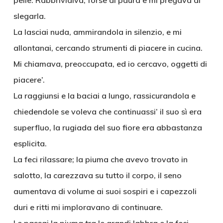
pelle. Rabbrividiva, forse di paura e mi pregava di
slegarla.
La lasciai nuda, ammirandola in silenzio, e mi
allontanai, cercando strumenti di piacere in cucina.
Mi chiamava, preoccupata, ed io cercavo, oggetti di
piacere’.
La raggiunsi e la baciai a lungo, rassicurandola e
chiedendole se voleva che continuassi’ il suo sì era
superfluo, la rugiada del suo fiore era abbastanza
esplicita.
La feci rilassare; la piuma che avevo trovato in
salotto, la carezzava su tutto il corpo, il seno
aumentava di volume ai suoi sospiri e i capezzoli
duri e ritti mi imploravano di continuare.