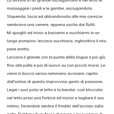
La avvolsi in un grande asciugamano e nel letto le
massaggiai i piedi e le gambe, asciugandola.
Stupenda, liscia ed abbandonata alle mie carezze
sembrava una venere, appena uscita dai flutti.
Mi spogliò ed inizio a baciarmi e succhiarmi in un
lungo pompino: leccava succhiava, inghiottiva il mio
pene eretto.
Leccava il glande con la punta della lingua e poi giù
fino alle palle e poi di nuovo su con piccoli morsi. Le
venni in bocca senza nemmeno avvisare, rapito
dall’estasi di questo improvviso gesto di passione.
Legai i suoi polsi al letto e la bendai, così bloccata
nel letto presi una forbice ed iniziai a tagliare il suo
intimo, facendole sentire il freddo dell’acciaio sulla