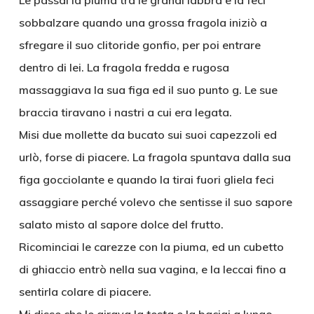
Le passai la piuma tra le grandi labbra e la feci
sobbalzare quando una grossa fragola iniziò a
sfregare il suo clitoride gonfio, per poi entrare
dentro di lei. La fragola fredda e rugosa
massaggiava la sua figa ed il suo punto g. Le sue
braccia tiravano i nastri a cui era legata.
Misi due mollette da bucato sui suoi capezzoli ed
urlò, forse di piacere. La fragola spuntava dalla sua
figa gocciolante e quando la tirai fuori gliela feci
assaggiare perché volevo che sentisse il suo sapore
salato misto al sapore dolce del frutto.
Ricominciai le carezze con la piuma, ed un cubetto
di ghiaccio entrò nella sua vagina, e la leccai fino a
sentirla colare di piacere.