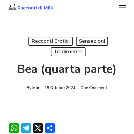
Menu
Skip
to
Close
main
Menu
content
Racconti Erotici
Sensazioni
Tradimento
Bea (quarta parte)
By
Mar
19 Ottobre 2024
One Comment
WhatsApp
Telegram
X
Condividi