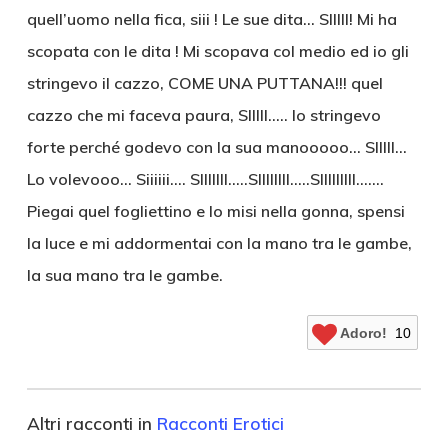
quell’uomo nella fica, siii ! Le sue dita… SIIIII! Mi ha
scopata con le dita ! Mi scopava col medio ed io gli
stringevo il cazzo, COME UNA PUTTANA!!! quel
cazzo che mi faceva paura, SIIIII….. lo stringevo
forte perché godevo con la sua manooooo… SIIIII…
Lo volevooo… Siiiiii…. SIIIIIII…..SIIIIIIII…..SIIIIIIIII…….
Piegai quel fogliettino e lo misi nella gonna, spensi
la luce e mi addormentai con la mano tra le gambe,
la sua mano tra le gambe.
Adoro!
10
Altri racconti in
Racconti Erotici