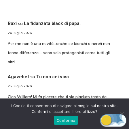
su
Baxi
La fidanzata black di papa.
26 Luglio 2026
Per me non è una novità...anche se bianchi o nere/i non
fanno differenza.... sono solo protagonisti come tutti gli
altri..
su
Agavebet
Tu non sei viva
25 Luglio 2026
Ciao William! Mi fa piacere che ti sia piaciuto tanto da
I Cookie ti consentono di navigare al meglio sul nostro sito.
rileggerlo. Ma non è stato un calcolo narrativo. L'incipit…
Confermi di accettare il loro utilizzo?
Confermo
su
Piombo63
Il master del sex shop 9