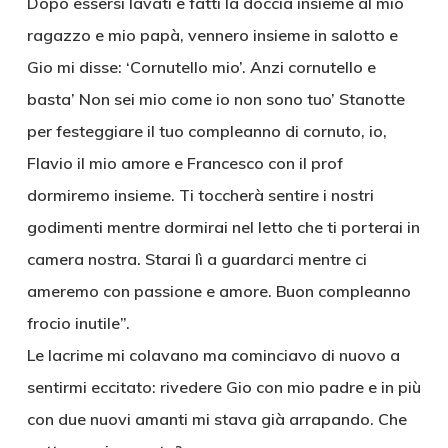
Dopo essersi lavati e fatti la doccia insieme al mio
ragazzo e mio papà, vennero insieme in salotto e
Gio mi disse: ‘Cornutello mio’. Anzi cornutello e
basta’ Non sei mio come io non sono tuo’ Stanotte
per festeggiare il tuo compleanno di cornuto, io,
Flavio il mio amore e Francesco con il prof
dormiremo insieme. Ti toccherà sentire i nostri
godimenti mentre dormirai nel letto che ti porterai in
camera nostra. Starai lì a guardarci mentre ci
ameremo con passione e amore. Buon compleanno
frocio inutile”.
Le lacrime mi colavano ma cominciavo di nuovo a
sentirmi eccitato: rivedere Gio con mio padre e in più
con due nuovi amanti mi stava già arrapando. Che