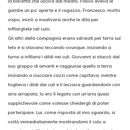
la bavetta che usciva dal meato. Flavio aveva le
gambe un po’ aperte e il ragazzo, Francesco, molto
vispo, iniziò a insalivarsi anche le dita per
infilargliele nel culo.
Gli altri della compagnia erano sdraiati per terra sul
telo e si stavano leccando ovunque, iniziando a
turno a infilarsi i dildi nei culi. Giovanni si staccò dal
suo gruppo di amanti e raggiunse quello a terra
iniziando a ciucciare cazzi come capitava, mentre
toglieva i dildi dai culi e li leccava guardandomi con
aria arrapata. Io ero lì legato con un’aria quasi
supplichevole come volesse chiedergli di poter
partecipare. Lui, come risposta al mio sguardo, si
voltò immediatamente mostrandomi il culo a