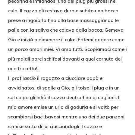
pecorina e infilandosi uno dei plug più grossi nel
culo. Il cazzo gli restava duro e subito una bocca
prese a ingoiarlo fino alla base massaggiando le
palle con la saliva che colava dalla bocca. Gemeva
Gio e iniziò a dimenare il culo: ‘Fatemi godere come
un porco amori miei. Vi amo tutti. Scopiamoci come i
più maiali porci schifosi davanti a quel cornuto del
mio frocetto!’.
Il prof lasciò il ragazzo a ciucciare papà e,
avvicinatosi di spalle a Gio, gli tolse il plug e in un
sol colpo gli infiò il cazzo dentro fino ai coglioni. Il
mio amore emise un urlo di goduria e si voltò per
scambiarsi baci bavosi mentre uno dei due panzoni
si mise sotto di lui ciucciandogli il cazzo e