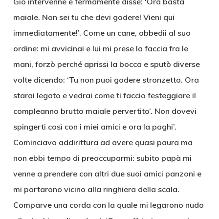
Gio intervenne e fermamente disse: ‘Ora basta
maiale. Non sei tu che devi godere! Vieni qui
immediatamente!’. Come un cane, obbedii al suo
ordine: mi avvicinai e lui mi prese la faccia fra le
mani, forzò perché aprissi la bocca e sputò diverse
volte dicendo: ‘Tu non puoi godere stronzetto. Ora
starai legato e vedrai come ti faccio festeggiare il
compleanno brutto maiale pervertito’. Non dovevi
spingerti così con i miei amici e ora la paghi’.
Cominciavo addirittura ad avere quasi paura ma
non ebbi tempo di preoccuparmi: subito papà mi
venne a prendere con altri due suoi amici panzoni e
mi portarono vicino alla ringhiera della scala.
Comparve una corda con la quale mi legarono nudo