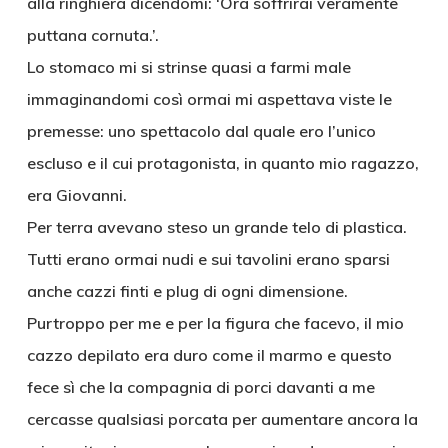
alla ringhiera dicendomi: ‘Ora soffrirai veramente
puttana cornuta.’.
Lo stomaco mi si strinse quasi a farmi male
immaginandomi così ormai mi aspettava viste le
premesse: uno spettacolo dal quale ero l’unico
escluso e il cui protagonista, in quanto mio ragazzo,
era Giovanni.
Per terra avevano steso un grande telo di plastica.
Tutti erano ormai nudi e sui tavolini erano sparsi
anche cazzi finti e plug di ogni dimensione.
Purtroppo per me e per la figura che facevo, il mio
cazzo depilato era duro come il marmo e questo
fece sì che la compagnia di porci davanti a me
cercasse qualsiasi porcata per aumentare ancora la