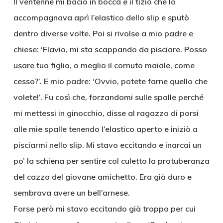
Il ventenne mi bacio in bocca e il tizio che lo
accompagnava aprì l’elastico dello slip e sputò
dentro diverse volte. Poi si rivolse a mio padre e
chiese: ‘Flavio, mi sta scappando da pisciare. Posso
usare tuo figlio, o meglio il cornuto maiale, come
cesso?’. E mio padre: ‘Ovvio, potete farne quello che
volete!’. Fu così che, forzandomi sulle spalle perché
mi mettessi in ginocchio, disse al ragazzo di porsi
alle mie spalle tenendo l’elastico aperto e iniziò a
pisciarmi nello slip. Mi stavo eccitando e inarcai un
po’ la schiena per sentire col culetto la protuberanza
del cazzo del giovane amichetto. Era già duro e
sembrava avere un bell’arnese.
Forse però mi stavo eccitando già troppo per cui