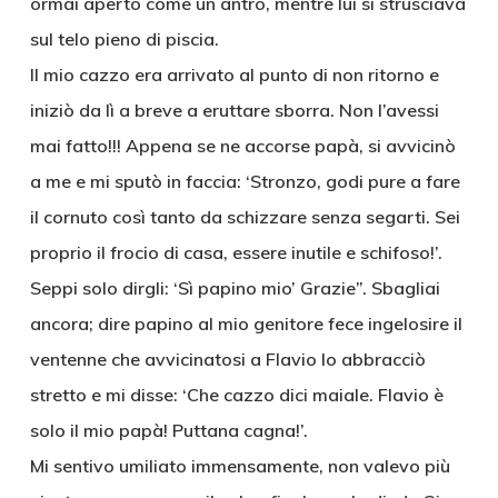
ormai aperto come un antro, mentre lui si strusciava
sul telo pieno di piscia.
Il mio cazzo era arrivato al punto di non ritorno e
iniziò da lì a breve a eruttare sborra. Non l’avessi
mai fatto!!! Appena se ne accorse papà, si avvicinò
a me e mi sputò in faccia: ‘Stronzo, godi pure a fare
il cornuto così tanto da schizzare senza segarti. Sei
proprio il frocio di casa, essere inutile e schifoso!’.
Seppi solo dirgli: ‘Sì papino mio’ Grazie”. Sbagliai
ancora; dire papino al mio genitore fece ingelosire il
ventenne che avvicinatosi a Flavio lo abbracciò
stretto e mi disse: ‘Che cazzo dici maiale. Flavio è
solo il mio papà! Puttana cagna!’.
Mi sentivo umiliato immensamente, non valevo più