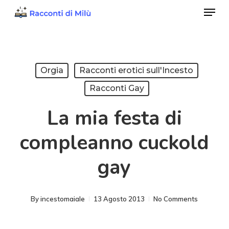
Menu
Skip
to
Close
main
Menu
content
Orgia
Racconti erotici sull'Incesto
Racconti Gay
La mia festa di
compleanno cuckold
gay
By
incestomaiale
13 Agosto 2013
No Comments