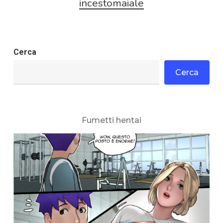
incestomaiale
Cerca
Cerca
Fumetti hentai