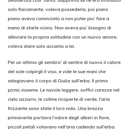
desiderata cosi’ tanto, dapprima se ne era infatuato
solo fisicamente, voleva possederla, poi piano
piano aveva cominciato a non poter piu’ fare a
meno di starle vicino. Non aveva piu’ bisogno di
alleviare la propria solitudine con un nuovo amore,
voleva stare solo accanto a lei.
Per un attimo gli sembro’ di sentire di nuovo il calore
del sole colpirgli il viso, e vide le sue mani che
adagiavano il corpo di Giulia sull’erba. Il primo
picnic insieme. Le nuvole leggere, soffici carezze nel
cielo azzurro, le colline ricoperte di verde, l’aria
frizzante sono state il loro nido. Una brezza
primaverile portava l’odore degli alberi in fiore,
piccoli petali volavano nell’aria cadendo sull’erba.