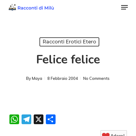
Menu
Skip
to
Close
main
Menu
content
Racconti Erotici Etero
Felice felice
By
Maya
8 Febbraio 2004
No Comments
WhatsApp
Telegram
X
Condividi
Adoro!