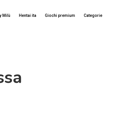
y Milù
Hentai ita
Giochi premium
Categorie
ssa