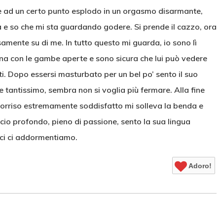
ave ad un certo punto esplodo in un orgasmo disarmante,
ra e so che mi sta guardando godere. Si prende il cazzo, ora
amente su di me. In tutto questo mi guarda, io sono lì
na con le gambe aperte e sono sicura che lui può vedere
i. Dopo essersi masturbato per un bel po’ sento il suo
ne tantissimo, sembra non si voglia più fermare. Alla fine
 sorriso estremamente soddisfatto mi solleva la benda e
io profondo, pieno di passione, sento la sua lingua
rci ci addormentiamo.
Adoro!