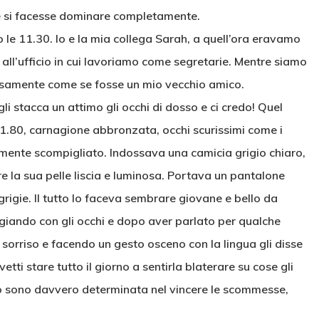
e si facesse dominare completamente.
 le 11.30. Io e la mia collega Sarah, a quell’ora eravamo
 all’ufficio in cui lavoriamo come segretarie. Mentre siamo
orosamente come se fosse un mio vecchio amico.
i stacca un attimo gli occhi di dosso e ci credo! Quel
 1.80, carnagione abbronzata, occhi scurissimi come i
emente scompigliato. Indossava una camicia grigio chiaro,
 la sua pelle liscia e luminosa. Portava un pantalone
grigie. Il tutto lo faceva sembrare giovane e bello da
giando con gli occhi e dopo aver parlato per qualche
e sorriso e facendo un gesto osceno con la lingua gli disse
vetti stare tutto il giorno a sentirla blaterare su cose gli
 io sono davvero determinata nel vincere le scommesse,