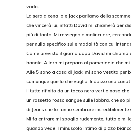
vado.
La sera a cena io e Jack parliamo della scommes
che vincerà lui, infatti David mi chiamerà per d
più di tanto. Mi rassegno a malincuore, cercan
per nulla specifico sulle modalità con cui intende 
Come previsto il giorno dopo David mi chiama e
banale. Allora mi preparo al pomeriggio che mi
Alle 5 sono a casa di Jack, mi sono vestita per 
comunque quello che voglio. Indosso una canott
il tutto rifinito da un tacco nero vertiginoso che 
un rossetto rosso sangue sulle labbra, che so p
di Jeans che lo fanno sembrare incredibilmente 
Mi fa entrare mi spoglia rudemente, tutta e mi l
quando vede il minuscolo intimo di pizzo bianco