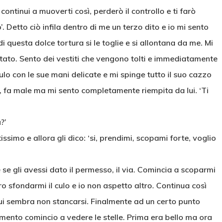
 continui a muoverti così, perderò il controllo e ti farò
. Detto ciò infila dentro di me un terzo dito e io mi sento
questa dolce tortura si le toglie e si allontana da me. Mi
stato. Sento dei vestiti che vengono tolti e immediatamente
 culo con le sue mani delicate e mi spinge tutto il suo cazzo
a, fa male ma mi sento completamente riempita da lui. ‘Ti
?’
ssimo e allora gli dico: ‘si, prendimi, scopami forte, voglio
 se gli avessi dato il permesso, il via. Comincia a scoparmi
ro sfondarmi il culo e io non aspetto altro. Continua così
lui sembra non stancarsi. Finalmente ad un certo punto
mento comincio a vedere le stelle. Prima era bello ma ora