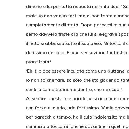
dimeno e lui per tutta risposta ne infila due. ‘ Se
male, io non voglio farti male, non tanto almeno’
completamente dilatata. Dopo parecchi minuti di 
sento davvero triste ora che lui si &egrave spo
il letto si abbassa sotto il suo peso. Mi tocca il
durissimo nel culo. E’ una sensazione fantastic
piace troia?’
‘Eh, ti piace essere inculata come una puttanella
Io non so che fare, so solo che sto godendo tanti
sentirti completamente dentro, che mi scopi’.
Al sentire queste mie parole lui si accende come
con forza e io urlo, urlo fortissimo. Vuole davve
per parecchio tempo, ho il culo indolenzito ma 
comincia a toccarmi anche davanti e in quel mo