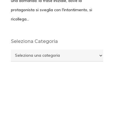
una domanda: la frase iniziale, dove la
protagonista si sveglia con l'intontimento, si
ricollega…
Seleziona Categoria
Seleziona
Categoria