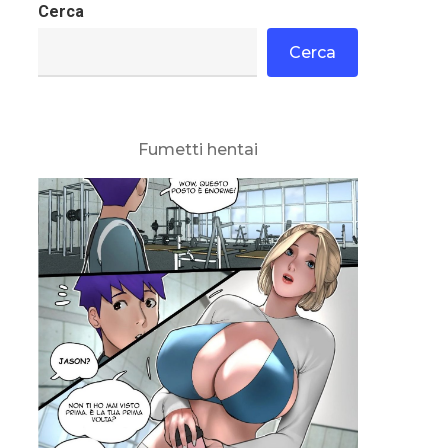
Cerca
Cerca
Fumetti hentai