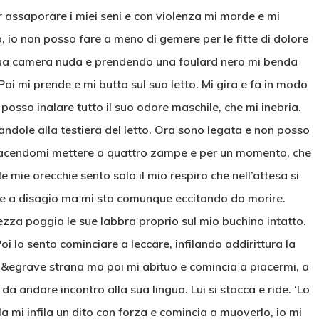
 assaporare i miei seni e con violenza mi morde e mi
io, io non posso fare a meno di gemere per le fitte di dolore
 sua camera nuda e prendendo una foulard nero mi benda
 Poi mi prende e mi butta sul suo letto. Mi gira e fa in modo
e posso inalare tutto il suo odore maschile, che mi inebria.
gandole alla testiera del letto. Ora sono legata e non posso
 facendomi mettere a quattro zampe e per un momento, che
 mie orecchie sento solo il mio respiro che nell’attesa si
te a disagio ma mi sto comunque eccitando da morire.
ezza poggia le sue labbra proprio sul mio buchino intatto.
 lo sento cominciare a leccare, infilando addirittura la
ne &egrave strana ma poi mi abituo e comincia a piacermi, a
a andare incontro alla sua lingua. Lui si stacca e ride. ‘Lo
la mi infila un dito con forza e comincia a muoverlo, io mi