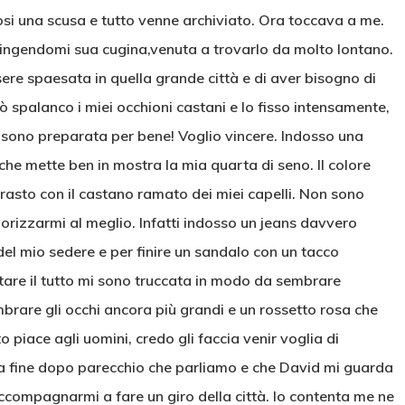
i una scusa e tutto venne archiviato. Ora toccava a me.
 fingendomi sua cugina,venuta a trovarlo da molto lontano.
sere spaesata in quella grande città e di aver bisogno di
ciò spalanco i miei occhioni castani e lo fisso intensamente,
i sono preparata per bene! Voglio vincere. Indosso una
 che mette ben in mostra la mia quarta di seno. Il colore
ntrasto con il castano ramato dei miei capelli. Non sono
orizzarmi al meglio. Infatti indosso un jeans davvero
del mio sedere e per finire un sandalo con un tacco
are il tutto mi sono truccata in modo da sembrare
rare gli occhi ancora più grandi e un rossetto rosa che
piace agli uomini, credo gli faccia venir voglia di
lla fine dopo parecchio che parliamo e che David mi guarda
 accompagnarmi a fare un giro della città. Io contenta me ne