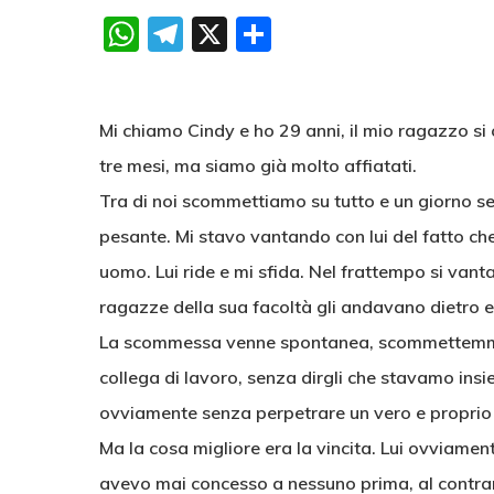
WhatsApp
Telegram
X
Condividi
Mi chiamo Cindy e ho 29 anni, il mio ragazzo si
tre mesi, ma siamo già molto affiatati.
Tra di noi scommettiamo su tutto e un giorno se
pesante. Mi stavo vantando con lui del fatto che
uomo. Lui ride e mi sfida. Nel frattempo si vanta
ragazze della sua facoltà gli andavano dietro e
La scommessa venne spontanea, scommettemmo c
collega di lavoro, senza dirgli che stavamo insie
ovviamente senza perpetrare un vero e proprio t
Ma la cosa migliore era la vincita. Lui ovviame
avevo mai concesso a nessuno prima, al contrar