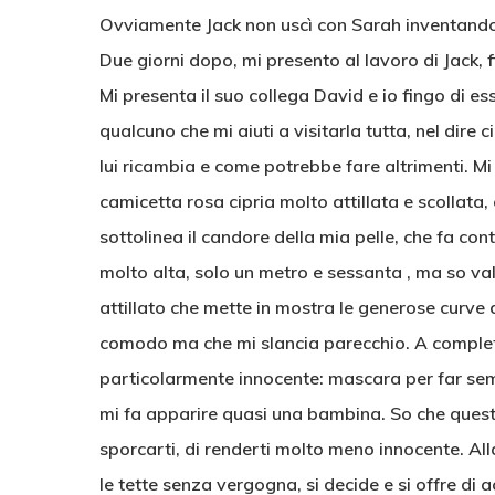
Ovviamente Jack non uscì con Sarah inventandos
Due giorni dopo, mi presento al lavoro di Jack,
Mi presenta il suo collega David e io fingo di es
qualcuno che mi aiuti a visitarla tutta, nel dire 
lui ricambia e come potrebbe fare altrimenti. M
camicetta rosa cipria molto attillata e scollata,
sottolinea il candore della mia pelle, che fa co
molto alta, solo un metro e sessanta , ma so val
attillato che mette in mostra le generose curve 
comodo ma che mi slancia parecchio. A complet
particolarmente innocente: mascara per far semb
mi fa apparire quasi una bambina. So che questo 
sporcarti, di renderti molto meno innocente. A
le tette senza vergogna, si decide e si offre di