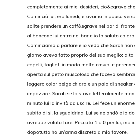
completamente ai miei desideri, cio&egrave ch
Cominciò lui, era lunedì, eravamo in pausa verso
solite prendere un caff&egrave nel bar di fronte
al bancone lui entra nel bar e io lo saluto cal
Cominciamo a parlare e io vedo che Sarah non gl
giorno aveva fatto proprio del suo meglio: alto
capelli, tagliati in modo molto casual e perenn
aperta sul petto muscoloso che faceva sembrare
leggero color beige chiaro e un paio di sneaker 
impazzire. Sarah se lo stava letteralmente man
minuto lui la invitò ad uscire. Lei fece un enorm
subito di si, la sgualdrina. Lui se ne andò e io do
avrebbe voluto fare. Peccato 1 a 0 per lui, ma
dopotutto ho un’arma discreta a mio favore.