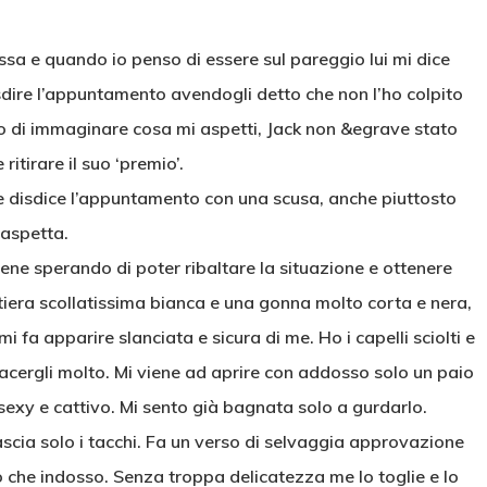
sa e quando io penso di essere sul pareggio lui mi dice
isdire l’appuntamento avendogli detto che non l’ho colpito
do di immaginare cosa mi aspetti, Jack non &egrave stato
ritirare il suo ‘premio’.
 disdice l’appuntamento con una scusa, anche piuttosto
 aspetta.
bene sperando di poter ribaltare la situazione e ottenere
iera scollatissima bianca e una gonna molto corta e nera,
mi fa apparire slanciata e sicura di me. Ho i capelli sciolti e
iacergli molto. Mi viene ad aprire con addosso solo un paio
sexy e cattivo. Mi sento già bagnata solo a gurdarlo.
ascia solo i tacchi. Fa un verso di selvaggia approvazione
 che indosso. Senza troppa delicatezza me lo toglie e lo