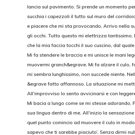
lancia sul pavimento. Si prende un momento per
succhia i capezzoli il tutto sul muro del corrido
e piacere che mi sta provocando. Arrivo nella
gli occhi. Tutto questo mi elettrizza tantissimo.
che la mia faccia tocchi il suo cuscino, dal qual
Mi fa stendere le braccia e mi unisce le mani le
muovermi granch&egrave. Mi fa alzare il culo,
mi sembra lunghissimo, non succede niente. Nelle
&egrave fatto affannoso. La situazione mi met
All’improvviso lo sento avvicinarsi e con legger
Mi bacia a lungo come se mi stesse adorando. Poi
sua lingua dentro di me. All’inizio la sensazio
quel punto comincio ad muovere il culo in modo d
sapevo che ti sarebbe piaciuto’. Senza dirmi nul