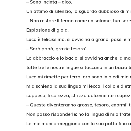
– Sono incinta – dico.
Un attimo di silenzio, lo sguardo dubbioso di m
– Non restare lì fermo come un salame, tua sore
Esplosione di gioia.
Luca è felicissimo, si avvicina a grandi passi e 
– Sarò papà, grazie tesoro’-
Lo abbraccio e lo bacio, si avvicina anche la m
tutte tre le nostre lingue si toccano in un bacio 
Luca mi rimette per terra, ora sono in piedi mia m
mia schiena la sua lingua mi lecca il collo e dietr
soppesa, li carezza, strizza dolcemente i capezzo
– Queste diventeranno grosse, tesoro, enormi’ te
Non posso risponderle: ho la lingua di mio fratel
Le mie mani armeggiano con la sua patta fino a