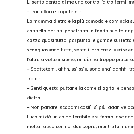
Li sento dentro di me uno contro l’altro fermi, m
– Dai, allora scopatemi.-
La mamma dietro è la più comoda e comincia subi
cappella per poi penetrarmi a fondo subito dopo;
cazzo quasi tutto, poi punta le gambe sul letto sp
sconquassano tutta, sento i loro cazzi uscire e
l’altro a volte insieme, mi dànno troppo piacere:
– Sbattetemi, ahhh, ssì ssììì, sono una’ aahhh’ t
troia.-
– Senti questa puttanella come si agita’ e pens
dietro.-
– Non parlare, scopami cosììì’ sì più’ aaah veloc
Luca mi dà un colpo terribile e si ferma lascian
molta fatica con noi due sopra, mentre la mamm