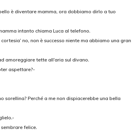
e bello è diventare mamma, ora dobbiamo dirlo a tuo
la mamma intanto chiama Luca al telefono.
 cortesia’ no, non è successo niente ma abbiamo una gran
ad amoreggiare tette all’aria sul divano.
oter aspettare?-
eno sorellina? Perché a me non dispiacerebbe una bella
lielo.-
 sembrare felice.