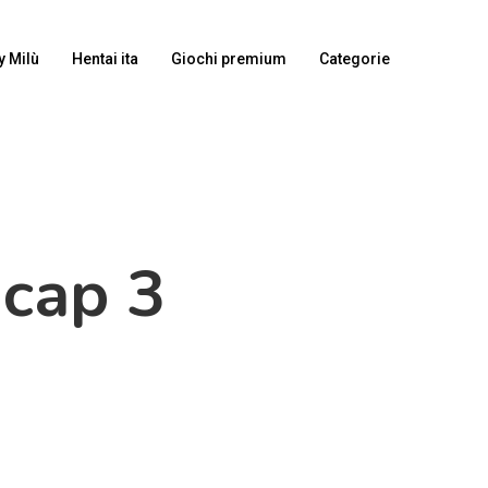
y Milù
Hentai ita
Giochi premium
Categorie
 cap 3