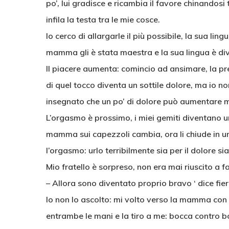
po’, lui gradisce e ricambia il favore chinandosi
infila la testa tra le mie cosce.
Io cerco di allargarle il più possibile, la sua li
mamma gli è stata maestra e la sua lingua è div
Il piacere aumenta: comincio ad ansimare, la p
di quel tocco diventa un sottile dolore, ma io n
insegnato che un po’ di dolore può aumentare mo
L’orgasmo è prossimo, i miei gemiti diventano ur
mamma sui capezzoli cambia, ora li chiude in un
l’orgasmo: urlo terribilmente sia per il dolore sia
Mio fratello è sorpreso, non era mai riuscito a f
– Allora sono diventato proprio bravo ‘ dice fier
Io non lo ascolto: mi volto verso la mamma con i 
entrambe le mani e la tiro a me: bocca contro 