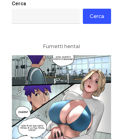
Cerca
Cerca
Fumetti hentai