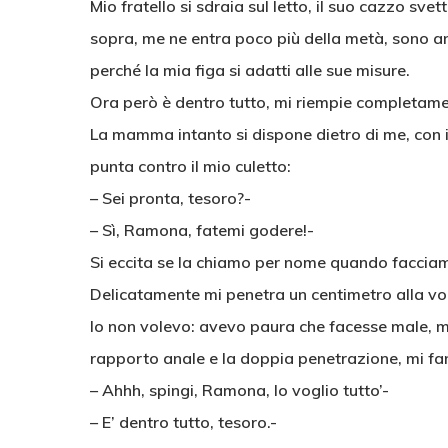
Mio fratello si sdraia sul letto, il suo cazzo sv
sopra, me ne entra poco più della metà, sono a
perché la mia figa si adatti alle sue misure.
Ora però è dentro tutto, mi riempie completamente
La mamma intanto si dispone dietro di me, con il
punta contro il mio culetto:
– Sei pronta, tesoro?-
– Sì, Ramona, fatemi godere!-
Si eccita se la chiamo per nome quando faccia
Delicatamente mi penetra un centimetro alla vol
Io non volevo: avevo paura che facesse male, ma
rapporto anale e la doppia penetrazione, mi fan
– Ahhh, spingi, Ramona, lo voglio tutto’-
– E’ dentro tutto, tesoro.-