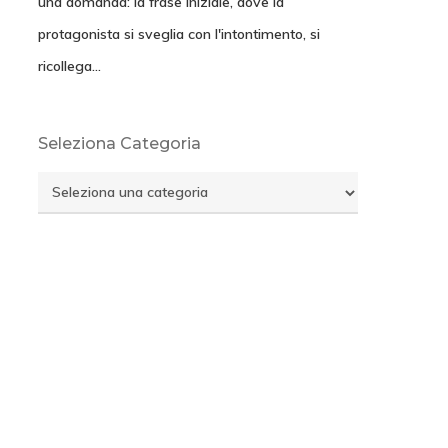
una domanda: la frase iniziale, dove la
protagonista si sveglia con l'intontimento, si
ricollega…
Seleziona Categoria
Seleziona
Categoria