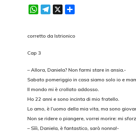
WhatsApp
Telegram
X
Condividi
corretto da Istrionico
Cap 3
– Allora, Daniela? Non farmi stare in ansia.-
Sabato pomeriggio in casa siamo solo io e mamm
Il mondo mi è crollato addosso.
Ho 22 anni e sono incinta di mio fratello.
Lo amo, è l’uomo della mia vita, ma sono giovan
Non se ridere o piangere, vorrei morire: mi sforz
– Sììì, Daniela, è fantastico, sarò nonna!-