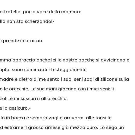
io fratello, poi la voce della mamma:
lla non sta scherzando!-
mi prende in braccio:
amma abbraccio anche lei le nostre bocche si avvicinano e
triplo, sono cominciati i festeggiamenti.
adre e dietro di me sento i suoi seni sodi di silicone sulla
o le orecchie. Le sue mani giocano con i miei seni: li
li, e mi sussurra all’orecchio:
 lo assicuro.-
lo in bocca e sembra voglia arrivarmi alle tonsille.
d estrarne il grosso arnese già mezzo duro. Lo sego un