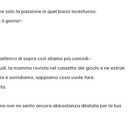
e solo la passione in quel bacio incestuoso.
il giorno’-
sferirci di sopra così stiamo più comodi.-
i, la mamma rovista nel cassetto dei giochi e ne estrae
ccia e sorridiamo, sappiamo cosa vuole fare.
ta.
i, ma non mi sento ancora abbastanza dilatata per la tua