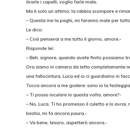
tirarle i capelli, voglio farle male.
Ma è solo un attimo: la rabbia scompare e riman
– Questa me la paghi, mi faranno male per tutto 
Le dico:
– Così penserai a me tutto il giorno, amore.-
Risponde lei:
– Beh, signore, quando avete finito possiamo tra
Ora siamo in camera da letto completamente nud
una fallocintura. Luca ed io ci guardiamo in fa
Tocca ancora a me godere: sono io la festeggia
– Ti posso inculare io questa volta, amore?-
– No, Luca. Ti ho promesso il culetto e lo avra
bestia, mi fa ancora paura.-
– Va bene, tesoro, aspetterò ancora.-