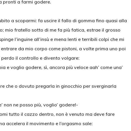
a pronti a farmi godere.
to a scoparmi: fa uscire il fallo di gomma fino quasi alla
 mio fratello sotto di me fa più fatica, estrae il grosso
inge l’inguine all’insù e mena lenti e terribili colpi che mi
d entrare da mio corpo come pistoni, a volte prima uno poi
 perdo il controllo e divento volgare:
roia e voglio godere, sì, ancora più veloce aah’ come una’
are che o dovuto pregarla in ginocchio per sverginarla
e’ non ne posso più, voglio’ godere!-
domi tutto il cazzo dentro, non è venuto ma deve fare
a accelera il movimento e l’orgasmo sale: