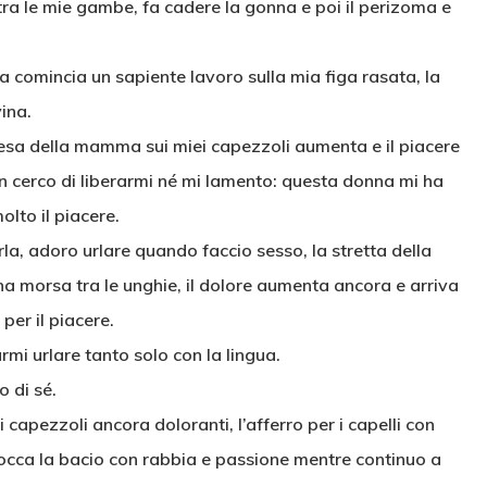
 tra le mie gambe, fa cadere la gonna e poi il perizoma e
ngua comincia un sapiente lavoro sulla mia figa rasata, la
ina.
resa della mamma sui miei capezzoli aumenta e il piacere
on cerco di liberarmi né mi lamento: questa donna mi ha
lto il piacere.
la, adoro urlare quando faccio sesso, la stretta della
a morsa tra le unghie, il dolore aumenta ancora e arriva
 per il piacere.
armi urlare tanto solo con la lingua.
o di sé.
capezzoli ancora doloranti, l’afferro per i capelli con
bocca la bacio con rabbia e passione mentre continuo a