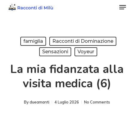
Menu
Skip
to
Close
main
Menu
content
famiglia
Racconti di Dominazione
Sensazioni
Voyeur
La mia fidanzata alla
visita medica (6)
By
dueamanti
4 Luglio 2026
No Comments