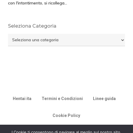
con l'intontimento, si ricollega…
Seleziona Categoria
Seleziona
Categoria
Hentai ita
Termini e Condizioni
Linee guida
Cookie Policy
© 2026 Racconti di Milù.
I Cookie ti consentono di navigare al meglio sul nostro sito.