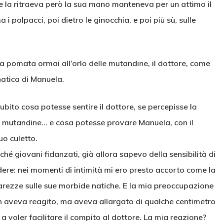
e la ritraeva però la sua mano manteneva per un attimo il
 polpacci, poi dietro le ginocchia, e poi più sù, sulle
la pomata ormai all’orlo delle mutandine, il dottore, come
natica di Manuela.
i subito cosa potesse sentire il dottore, se percepisse la
le mutandine… e cosa potesse provare Manuela, con il
o culetto.
hé giovani fidanzati, già allora sapevo della sensibilità di
ere: nei momenti di intimità mi ero presto accorto come la
rezze sulle sue morbide natiche. E la mia preoccupazione
 aveva reagito, ma aveva allargato di qualche centimetro
 voler facilitare il compito al dottore. La mia reazione?