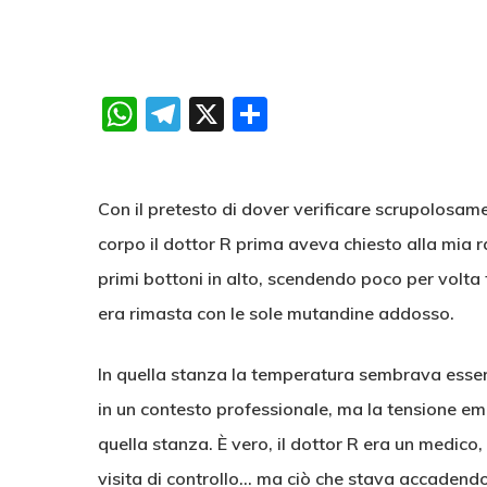
WhatsApp
Telegram
X
Condividi
Con il pretesto di dover verificare scrupolosament
corpo il dottor R prima aveva chiesto alla mia r
primi bottoni in alto, scendendo poco per volta fi
era rimasta con le sole mutandine addosso.
In quella stanza la temperatura sembrava essers
in un contesto professionale, ma la tensione emo
quella stanza. È vero, il dottor R era un medic
visita di controllo… ma ciò che stava accadendo