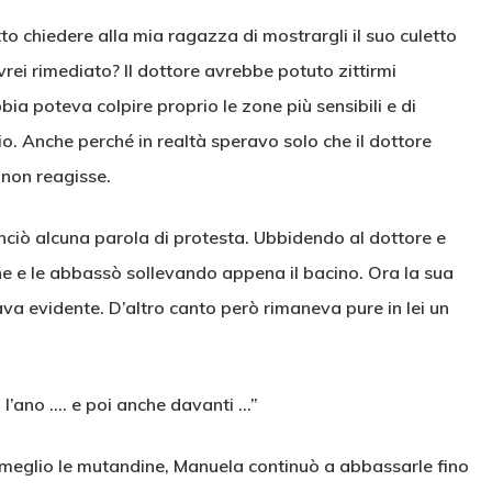
to chiedere alla mia ragazza di mostrargli il suo culetto
i rimediato? Il dottore avrebbe potuto zittirmi
ia poteva colpire proprio le zone più sensibili e di
io. Anche perché in realtà speravo solo che il dottore
 non reagisse.
iò alcuna parola di protesta. Ubbidendo al dottore e
ne e le abbassò sollevando appena il bacino. Ora la sua
va evidente. D’altro canto però rimaneva pure in lei un
l’ano …. e poi anche davanti …”
meglio le mutandine, Manuela continuò a abbassarle fino