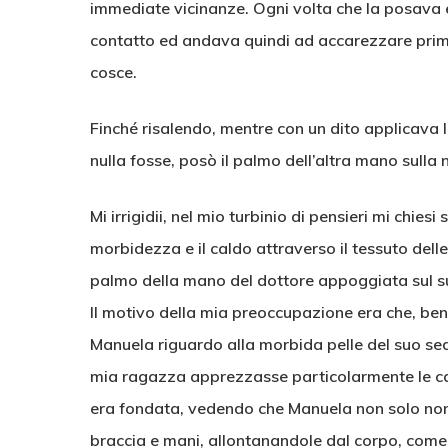
immediate vicinanze. Ogni volta che la posava 
contatto ed andava quindi ad accarezzare prima i
cosce.
Finché risalendo, mentre con un dito applicava 
nulla fosse, posò il palmo dell’altra mano sulla 
Mi irrigidii, nel mio turbinio di pensieri mi chies
morbidezza e il caldo attraverso il tessuto del
palmo della mano del dottore appoggiata sul su
Il motivo della mia preoccupazione era che, benc
Manuela riguardo alla morbida pelle del suo sed
mia ragazza apprezzasse particolarmente le ca
era fondata, vedendo che Manuela non solo non
braccia e mani, allontanandole dal corpo, come a