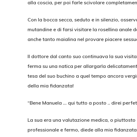
alla coscia, per poi farle scivolare completamen
Con la bocca secca, seduto e in silenzio, osse
mutandine e di farsi visitare la rosellina anale
anche tanto maialina nel provare piacere sess
Il dottore dal canto suo continuava la sua visi
ferma su una natica per allargarla delicatamente 
tesa del suo buchino a quel tempo ancora vergi
della mia fidanzata!
“Bene Manuela … qui tutto a posto .. direi perfe
La sua era una valutazione medica, o piuttosto
professionale e fermo, diede alla mia fidanzata 