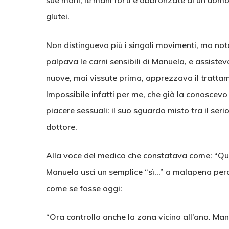
sue mani, le mani forti e abbronzate di un uom
glutei.
Non distinguevo più i singoli movimenti, ma no
palpava le carni sensibili di Manuela, e assiste
nuove, mai vissute prima, apprezzava il tratta
Impossibile infatti per me, che già la conoscevo
piacere sessuali: il suo sguardo misto tra il serio
dottore.
Alla voce del medico che constatava come: “Qui 
Manuela uscì un semplice “sì…” a malapena perce
come se fosse oggi:
“Ora controllo anche la zona vicino all’ano. Ma