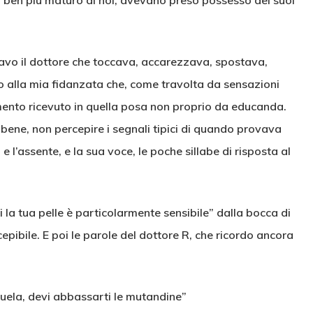
o ben più maturo di noi, avevano preso possesso dei suoi
tavo il dottore che toccava, accarezzava, spostava,
vo alla mia fidanzata che, come travolta da sensazioni
mento ricevuto in quella posa non proprio da educanda.
 bene, non percepire i segnali tipici di quando provava
 e l’assente, e la sua voce, le poche sillabe di risposta al
la tua pelle è particolarmente sensibile” dalla bocca di
pibile. E poi le parole del dottore R, che ricordo ancora
nuela, devi abbassarti le mutandine”