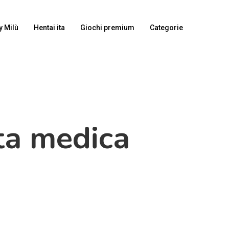
y Milù
Hentai ita
Giochi premium
Categorie
ita medica