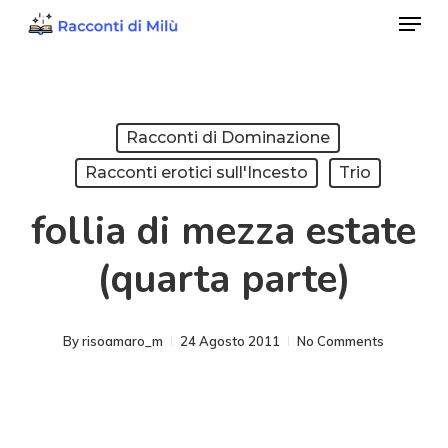
Menu
Skip
to
Close
main
Menu
content
Racconti di Dominazione
Racconti erotici sull'Incesto
Trio
follia di mezza estate
(quarta parte)
By
risoamaro_m
24 Agosto 2011
No Comments