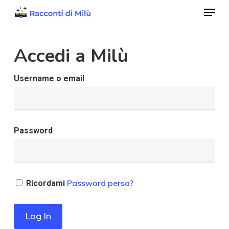
Menu
Skip
to
Close
main
Accedi a Milù
Menu
content
Username o email
Password
Password persa?
Ricordami