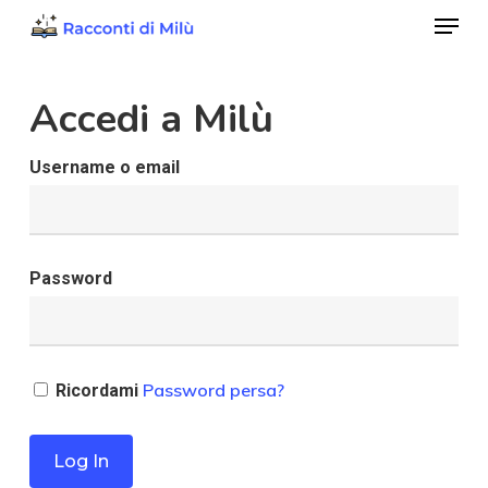
Menu
Skip
to
Close
main
Accedi a Milù
Menu
content
Username o email
Password
Password persa?
Ricordami