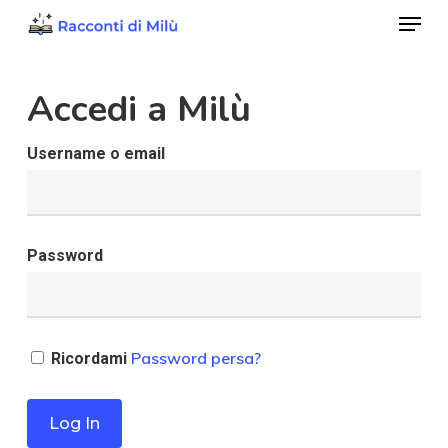
Menu
Skip
to
Close
main
Accedi a Milù
Menu
content
Username o email
Password
Password persa?
Ricordami