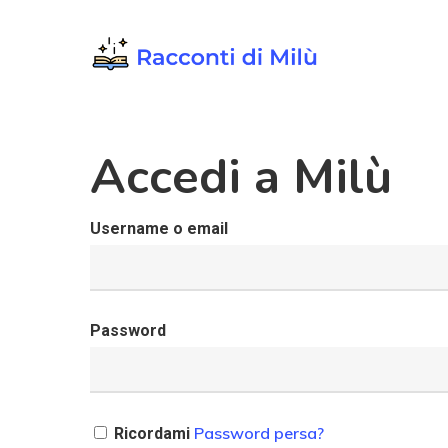
Skip
to
main
content
Accedi a Milù
Username o email
Password
Password persa?
Ricordami