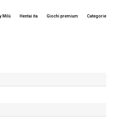
y Milù
Hentai ita
Giochi premium
Categorie