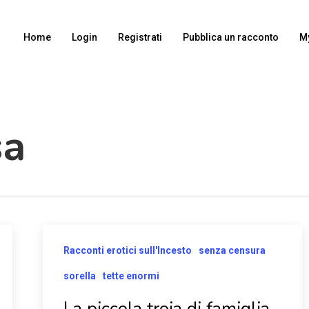
Home
Login
Registrati
Pubblica un racconto
M
sa
Racconti erotici sull'Incesto
senza censura
sorella
tette enormi
La piccola troia di famiglia