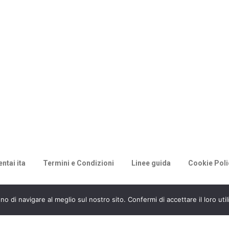
ntai ita
Termini e Condizioni
Linee guida
Cookie Poli
© 2026 Racconti di Milù.
no di navigare al meglio sul nostro sito. Confermi di accettare il loro uti