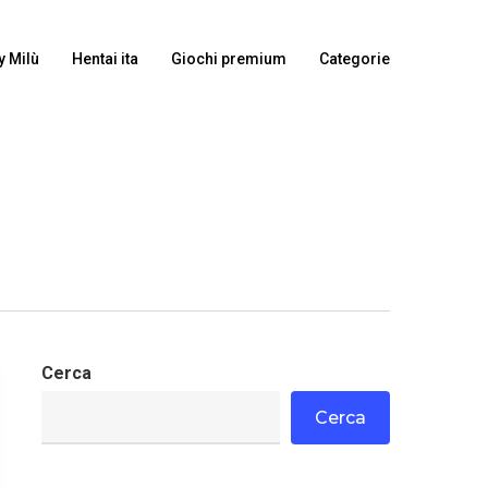
y Milù
Hentai ita
Giochi premium
Categorie
Cerca
Cerca