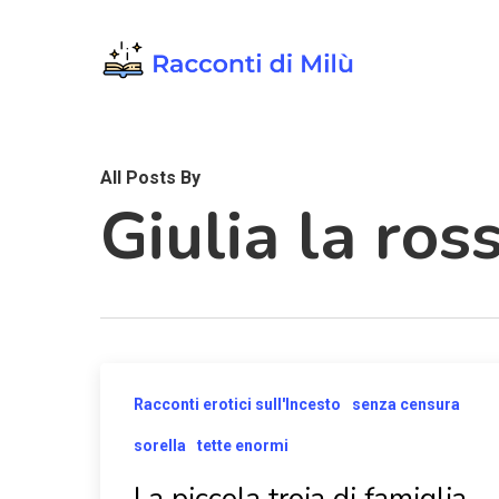
Skip
to
main
content
All Posts By
Giulia la ros
Racconti erotici sull'Incesto
senza censura
sorella
tette enormi
La piccola troia di famiglia