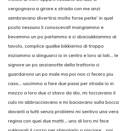
vergognava a girare x strada con me anzi
sembravano divertirsi molto forse perke’ in quel
posto nessuno li conosceva!! mangiammo e
bevemmo un po parlammo e ci sbaciukkiammo al
tavolo, complice qualke bikkierino di troppo
iniziammo a slinguarci io in centro e loro ai lati… le
signore un po anzianotte della trattoria ci
guardarono un po male ma poi non ci fecero piu
caso… uscimmo a fare due passi per strada io in
mezzo a loro due ci stavo da dio, mi toccavano il
culo mi abbracciavano e mi baciavano sulla bocca
davanti a tutti senza problemi mi sentivo una vera
regina con quei due matti… uno di loro mi fece
sukkiargli il cazzo per stimolarlo a pisciare… poi