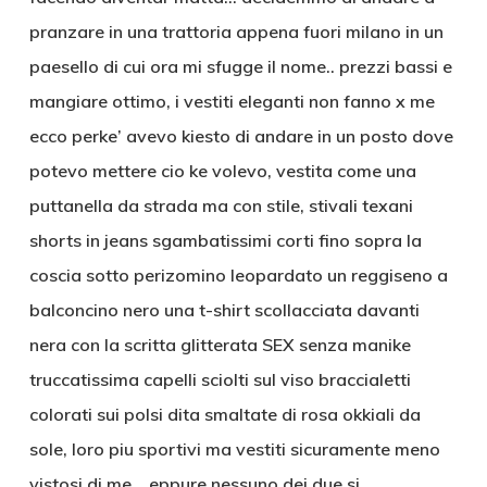
pranzare in una trattoria appena fuori milano in un
paesello di cui ora mi sfugge il nome.. prezzi bassi e
mangiare ottimo, i vestiti eleganti non fanno x me
ecco perke’ avevo kiesto di andare in un posto dove
potevo mettere cio ke volevo, vestita come una
puttanella da strada ma con stile, stivali texani
shorts in jeans sgambatissimi corti fino sopra la
coscia sotto perizomino leopardato un reggiseno a
balconcino nero una t-shirt scollacciata davanti
nera con la scritta glitterata SEX senza manike
truccatissima capelli sciolti sul viso braccialetti
colorati sui polsi dita smaltate di rosa okkiali da
sole, loro piu sportivi ma vestiti sicuramente meno
vistosi di me… eppure nessuno dei due si