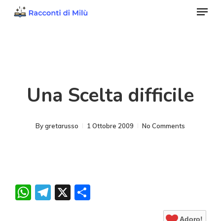
Menu
Skip
to
Close
main
Menu
content
Una Scelta difficile
By
gretarusso
1 Ottobre 2009
No Comments
WhatsApp
Telegram
X
Condividi
Adoro!