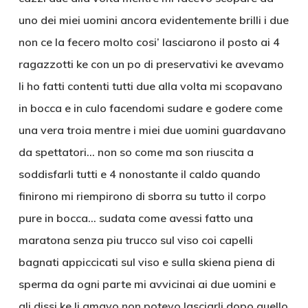
uno dei miei uomini ancora evidentemente brilli i due
non ce la fecero molto cosi’ lasciarono il posto ai 4
ragazzotti ke con un po di preservativi ke avevamo
li ho fatti contenti tutti due alla volta mi scopavano
in bocca e in culo facendomi sudare e godere come
una vera troia mentre i miei due uomini guardavano
da spettatori… non so come ma son riuscita a
soddisfarli tutti e 4 nonostante il caldo quando
finirono mi riempirono di sborra su tutto il corpo
pure in bocca… sudata come avessi fatto una
maratona senza piu trucco sul viso coi capelli
bagnati appiccicati sul viso e sulla skiena piena di
sperma da ogni parte mi avvicinai ai due uomini e
gli dissi ke li amavo non potevo lasciarli dopo quello