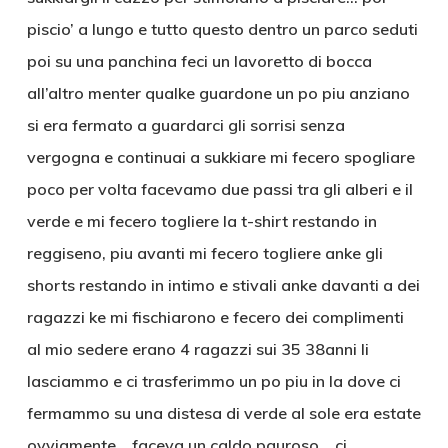
piscio’ a lungo e tutto questo dentro un parco seduti
poi su una panchina feci un lavoretto di bocca
all’altro menter qualke guardone un po piu anziano
si era fermato a guardarci gli sorrisi senza
vergogna e continuai a sukkiare mi fecero spogliare
poco per volta facevamo due passi tra gli alberi e il
verde e mi fecero togliere la t-shirt restando in
reggiseno, piu avanti mi fecero togliere anke gli
shorts restando in intimo e stivali anke davanti a dei
ragazzi ke mi fischiarono e fecero dei complimenti
al mio sedere erano 4 ragazzi sui 35 38anni li
lasciammo e ci trasferimmo un po piu in la dove ci
fermammo su una distesa di verde al sole era estate
ovviamente… faceva un caldo pauroso… ci