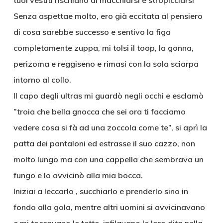
tuoi vestiti rischiano di macchiarsi e stropicciarsi’
Senza aspettae molto, ero già eccitata al pensiero
di cosa sarebbe successo e sentivo la figa
completamente zuppa, mi tolsi il toop, la gonna,
perizoma e reggiseno e rimasi con la sola sciarpa
intorno al collo.
Il capo degli ultras mi guardò negli occhi e esclamò
”troia che bella gnocca che sei ora ti facciamo
vedere cosa si fà ad una zoccola come te”, si aprì la
patta dei pantaloni ed estrasse il suo cazzo, non
molto lungo ma con una cappella che sembrava un
fungo e lo avvicinò alla mia bocca.
Iniziai a leccarlo , succhiarlo e prenderlo sino in
fondo alla gola, mentre altri uomini si avvicinavano