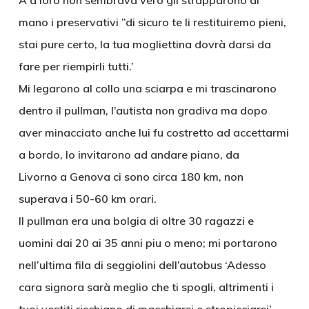
A a loro non sembrava vero gli strapparono di
mano i preservativi ”di sicuro te li restituiremo pieni,
stai pure certo, la tua mogliettina dovrà darsi da
fare per riempirli tutti.’
Mi legarono al collo una sciarpa e mi trascinarono
dentro il pullman, l’autista non gradiva ma dopo
aver minacciato anche lui fu costretto ad accettarmi
a bordo, lo invitarono ad andare piano, da
Livorno a Genova ci sono circa 180 km, non
superava i 50-60 km orari.
Il pullman era una bolgia di oltre 30 ragazzi e
uomini dai 20 ai 35 anni piu o meno; mi portarono
nell’ultima fila di seggiolini dell’autobus ‘Adesso
cara signora sarà meglio che ti spogli, altrimenti i