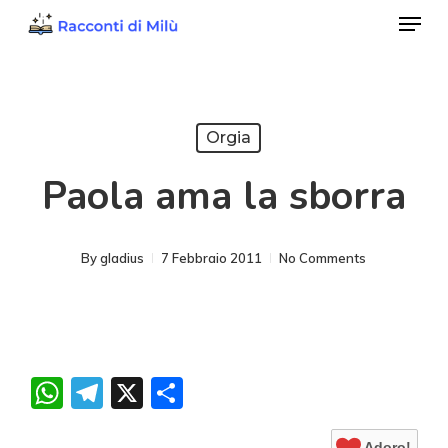
Menu
Skip
to
Close
main
Menu
content
Orgia
Paola ama la sborra
By
gladius
7 Febbraio 2011
No Comments
WhatsApp
Telegram
X
Condividi
Adoro!