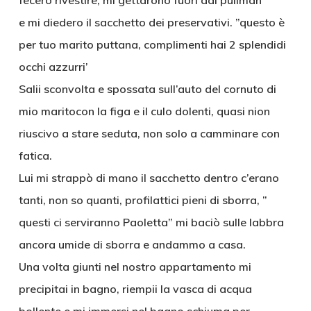
fecero rivestire, mi gettarono fuori dal pullman
e mi diedero il sacchetto dei preservativi. ”questo è
per tuo marito puttana, complimenti hai 2 splendidi
occhi azzurri’
Salii sconvolta e spossata sull’auto del cornuto di
mio maritocon la figa e il culo dolenti, quasi nion
riuscivo a stare seduta, non solo a camminare con
fatica.
Lui mi strappò di mano il sacchetto dentro c’erano
tanti, non so quanti, profilattici pieni di sborra, ”
questi ci serviranno Paoletta” mi baciò sulle labbra
ancora umide di sborra e andammo a casa.
Una volta giunti nel nostro appartamento mi
precipitai in bagno, riempii la vasca di acqua