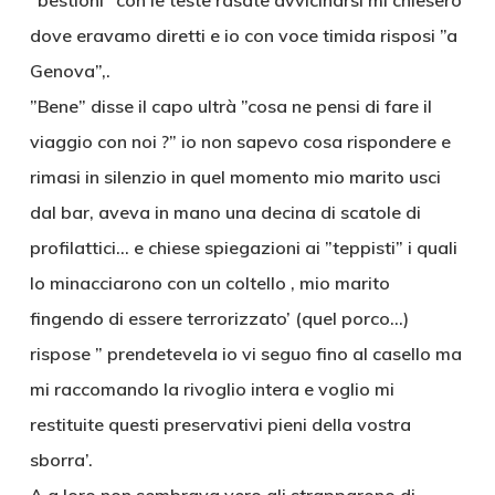
”bestioni” con le teste rasate avvicinarsi mi chiesero
dove eravamo diretti e io con voce timida risposi ”a
Genova”,.
”Bene” disse il capo ultrà ”cosa ne pensi di fare il
viaggio con noi ?” io non sapevo cosa rispondere e
rimasi in silenzio in quel momento mio marito usci
dal bar, aveva in mano una decina di scatole di
profilattici… e chiese spiegazioni ai ”teppisti” i quali
lo minacciarono con un coltello , mio marito
fingendo di essere terrorizzato’ (quel porco…)
rispose ” prendetevela io vi seguo fino al casello ma
mi raccomando la rivoglio intera e voglio mi
restituite questi preservativi pieni della vostra
sborra’.