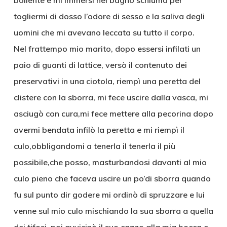
bollente e mi immersi nel bagno schiuma per
togliermi di dosso l’odore di sesso e la saliva degli
uomini che mi avevano leccata su tutto il corpo.
Nel frattempo mio marito, dopo essersi infilati un
paio di guanti di lattice, versò il contenuto dei
preservativi in una ciotola, riempì una peretta del
clistere con la sborra, mi fece uscire dalla vasca, mi
asciugò con cura,mi fece mettere alla pecorina dopo
avermi bendata infilò la peretta e mi riempì il
culo,obbligandomi a tenerla il tenerla il più
possibile,che posso, masturbandosi davanti al mio
culo pieno che faceva uscire un po’di sborra quando
fu sul punto dir godere mi ordinò di spruzzare e lui
venne sul mio culo mischiando la sua sborra a quella