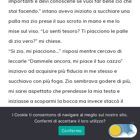
importanti e devi conoscerle se vuoi far bene ciò che
stai facendo.” intano avevo iniziato a succhiare una
palla ma zio prese il suo scroto in mano e me lo
mise sul viso. “Lo senti tesoro? Ti piacciono le palle
di zio vero?” mi chiese.
“Si zio, mi piacciono…” risposi mentre cercavo di
leccarle “Dammele ancora, mi piace il tuo cazzo”
iniziavo ad acquisire più fiducia in me stesso e
succhiavo con più foga. Zio sembrava godere di più,
mi sarei aspettato che prendesse la mia testa e
iniziasse a scoparmi la bocca ma invece staccò il
suo cazzo dalla mia bocca e mi tirò su per baciarmi
I Cookie ti consentono di navigare al meglio sul nostro sito.
con passione e con molta lingua. Sentivo le sue mani
Confermi di accettare il loro utilizzo?
sotto la camicetta, stava arrivando sotto il
Confermo