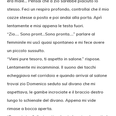
era male… Pensai che a zio sarebbe piaciuto lo
stesso. Feci un respiro profondo, controllai che il mio
cazze stesse a posto e poi andai alla porta. Aprì
lentamente e misi appena le testa fuori.
“Zio…. Sono pront…Sono pronta….” parlare al
femminile mi uscì quasi spontaneo e mi fece avere
un piccolo sussulto.
“Vieni pure tesoro, ti aspetto in salone.” rispose.
Lentamente mi incamminai. Il suono dei tacchi
echeggiava nel corridoio e quando arrivai al salone
trovai zio Domenico seduto sul divano che mi
aspettava, le gambe incrociate e il braccio destro
lungo lo schienale del divano. Appena mi vide
rimase a bocca aperta.