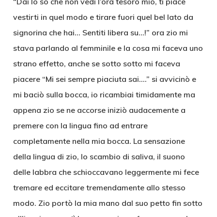
“Dai lo so che non vedi l’ora tesoro mio, ti piace
vestirti in quel modo e tirare fuori quel bel lato da
signorina che hai… Sentiti libera su…!” ora zio mi
stava parlando al femminile e la cosa mi faceva uno
strano effetto, anche se sotto sotto mi faceva
piacere “Mi sei sempre piaciuta sai….” si avvicinò e
mi baciò sulla bocca, io ricambiai timidamente ma
appena zio se ne accorse iniziò audacemente a
premere con la lingua fino ad entrare
completamente nella mia bocca. La sensazione
della lingua di zio, lo scambio di saliva, il suono
delle labbra che schioccavano leggermente mi fece
tremare ed eccitare tremendamente allo stesso
modo. Zio portò la mia mano dal suo petto fin sotto