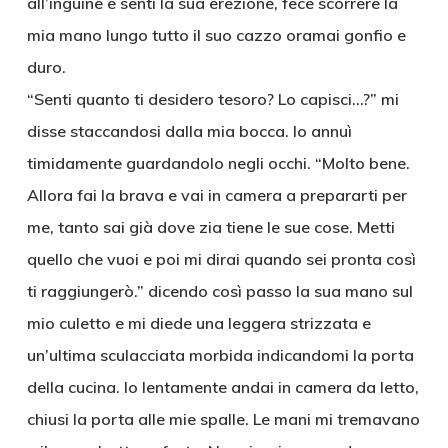
all’inguine e sentì la sua erezione, fece scorrere la
mia mano lungo tutto il suo cazzo oramai gonfio e
duro.
“Senti quanto ti desidero tesoro? Lo capisci…?” mi
disse staccandosi dalla mia bocca. Io annuì
timidamente guardandolo negli occhi. “Molto bene.
Allora fai la brava e vai in camera a prepararti per
me, tanto sai già dove zia tiene le sue cose. Metti
quello che vuoi e poi mi dirai quando sei pronta così
ti raggiungerò.” dicendo così passo la sua mano sul
mio culetto e mi diede una leggera strizzata e
un’ultima sculacciata morbida indicandomi la porta
della cucina. Io lentamente andai in camera da letto,
chiusi la porta alle mie spalle. Le mani mi tremavano