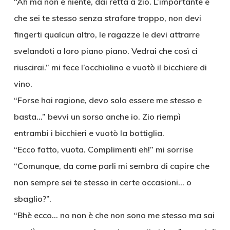
“Ah ma non è niente, dai retta a zio. L’importante è
che sei te stesso senza strafare troppo, non devi
fingerti qualcun altro, le ragazze le devi attrarre
svelandoti a loro piano piano. Vedrai che così ci
riuscirai.” mi fece l’occhiolino e vuotò il bicchiere di
vino.
“Forse hai ragione, devo solo essere me stesso e
basta…” bevvi un sorso anche io. Zio riempì
entrambi i bicchieri e vuotò la bottiglia.
“Ecco fatto, vuota. Complimenti eh!” mi sorrise
“Comunque, da come parli mi sembra di capire che
non sempre sei te stesso in certe occasioni… o
sbaglio?”.
“Bhè ecco… no non è che non sono me stesso ma sai