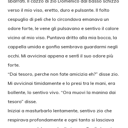
sbarrati. Il cazzo di zio Domenico dal basso schizzò
verso il mio viso, eretto, duro e pulsante. Il folto
cespuglio di peli che lo circondava emanava un
odore forte, le vene gli pulsavano e sentivo il calore
vicino al mio viso. Puntava dritto alla mia bocca, la
cappella umida e gonfia sembrava guardarmi negli
occhi. Mi avvicinai appena e sentì il suo odore più
forte.
“Dai tesoro, perche non fate amicizia eh?” disse zio.
Mi avvicinai timidamente e lo presi tra le mani, era
bollente, lo sentivo vivo. “Ora muovi la manina dai
tesoro” disse.
Iniziai a masturbarlo lentamente, sentivo zio che
respirava profondamente e ogni tanto si lasciava