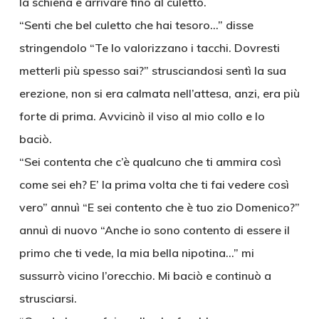
la schiena e arrivare fino al culetto.
“Senti che bel culetto che hai tesoro…” disse
stringendolo “Te lo valorizzano i tacchi. Dovresti
metterli più spesso sai?” strusciandosi sentì la sua
erezione, non si era calmata nell’attesa, anzi, era più
forte di prima. Avvicinò il viso al mio collo e lo
baciò.
“Sei contenta che c’è qualcuno che ti ammira così
come sei eh? E’ la prima volta che ti fai vedere così
vero” annuì “E sei contento che è tuo zio Domenico?”
annuì di nuovo “Anche io sono contento di essere il
primo che ti vede, la mia bella nipotina…” mi
sussurrò vicino l’orecchio. Mi baciò e continuò a
strusciarsi.