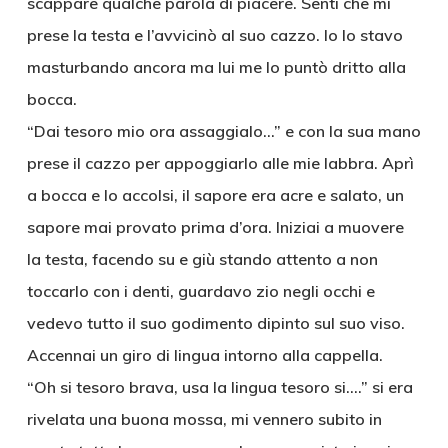
scappare qualche parola di piacere. Sentì che mi
prese la testa e l’avvicinò al suo cazzo. Io lo stavo
masturbando ancora ma lui me lo puntò dritto alla
bocca.
“Dai tesoro mio ora assaggialo…” e con la sua mano
prese il cazzo per appoggiarlo alle mie labbra. Aprì
a bocca e lo accolsi, il sapore era acre e salato, un
sapore mai provato prima d’ora. Iniziai a muovere
la testa, facendo su e giù stando attento a non
toccarlo con i denti, guardavo zio negli occhi e
vedevo tutto il suo godimento dipinto sul suo viso.
Accennai un giro di lingua intorno alla cappella.
“Oh si tesoro brava, usa la lingua tesoro si….” si era
rivelata una buona mossa, mi vennero subito in