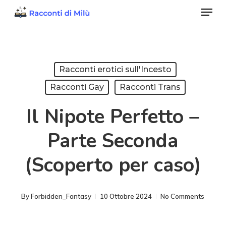
Menu
Skip
to
Close
main
Menu
content
Racconti erotici sull'Incesto
Racconti Gay
Racconti Trans
Il Nipote Perfetto –
Parte Seconda
(Scoperto per caso)
By
Forbidden_Fantasy
10 Ottobre 2024
No Comments