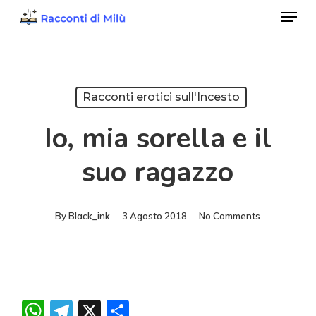
Menu
Skip
to
Close
main
Menu
content
Racconti erotici sull'Incesto
Io, mia sorella e il
suo ragazzo
By
Black_ink
3 Agosto 2018
No Comments
WhatsApp
Telegram
X
Condividi