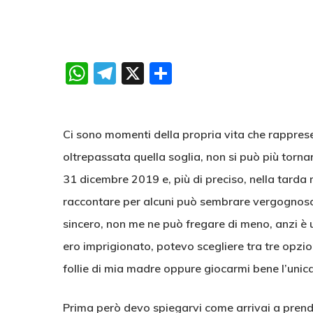
WhatsApp
Telegram
X
Condividi
Ci sono momenti della propria vita che rappres
oltrepassata quella soglia, non si può più torna
31 dicembre 2019 e, più di preciso, nella tarda 
raccontare per alcuni può sembrare vergognoso
sincero, non me ne può fregare di meno, anzi è u
ero imprigionato, potevo scegliere tra tre opzio
follie di mia madre oppure giocarmi bene l’unica
Prima però devo spiegarvi come arrivai a prender