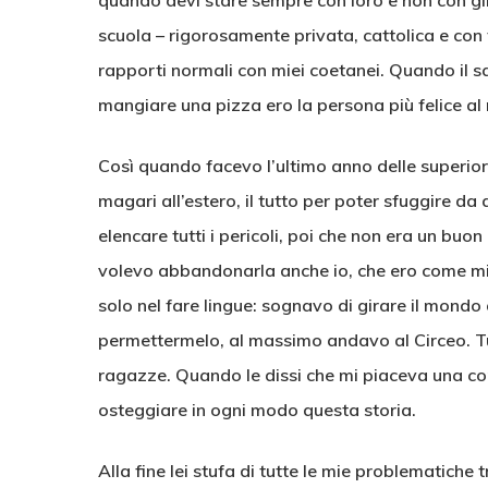
quando devi stare sempre con loro e non con gli 
scuola – rigorosamente privata, cattolica e con t
rapporti normali con miei coetanei. Quando il s
mangiare una pizza ero la persona più felice a
Così quando facevo l’ultimo anno delle superior
magari all’estero, il tutto per poter sfuggire da
elencare tutti i pericoli, poi che non era un buo
volevo abbandonarla anche io, che ero come mi
solo nel fare lingue: sognavo di girare il mon
permettermelo, al massimo andavo al Circeo. Tu
ragazze. Quando le dissi che mi piaceva una co
osteggiare in ogni modo questa storia.
Alla fine lei stufa di tutte le mie problematiche