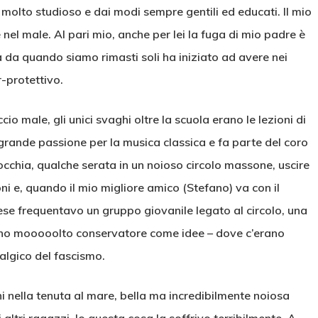
molto studioso e dai modi sempre gentili ed educati. Il mio
el male. Al pari mio, anche per lei la fuga di mio padre è
a da quando siamo rimasti soli ha iniziato ad avere nei
-protettivo.
o male, gli unici svaghi oltre la scuola erano le lezioni di
rande passione per la musica classica e fa parte del coro
occhia, qualche serata in un noioso circolo massone, uscire
zioni e, quando il mio migliore amico (Stefano) va con il
mese frequentavo un gruppo giovanile legato al circolo, una
sono mooooolto conservatore come idee – dove c’erano
talgico del fascismo.
i nella tenuta al mare, bella ma incredibilmente noiosa