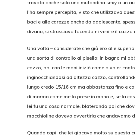
trovato anche solo una mutandina sexy o un au
l’ha sempre percepita, visto che utilizzava ques
baci e alle carezze anche da adolescente, spes
divano, si strusciava facendomi venire il cazzo 
Una volta – considerate che già ero alle superior
una sorta di controllo al pisello: in bagno mi obb
cazzo, poi con le mani iniziò come a voler contro
inginocchiandosi ad altezza cazzo, controllando 
lungo credo 15/16 cm ma abbastanza fino e co
di marmo come me lo prese in mano e, se la cos
lei fu una cosa normale, blaterando poi che dov
macchioline dovevo avvertirla che andavamo da
Quando capii che lei giocava molto su questa co