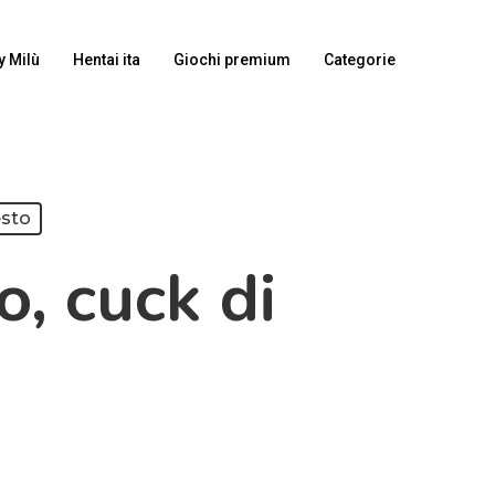
y Milù
Hentai ita
Giochi premium
Categorie
esto
, cuck di