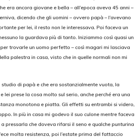
he era ancora giovane e bella – all’epoca aveva 45 anni –
 scherniva, dicendo che gli uomini – ovvero papà – l’avevano
rtante per lei, il resto non le interessava. Poi faceva un
 nessuno la guardava più di tanto. Iniziammo così quasi un
o per trovarle un uomo perfetto – così magari mi lasciava
ella palestra in casa, visto che in quelle normali non mi
 studio di papà e che era sostanzialmente vuota, la
lei prese la cosa molto sul serio, anche perché era una
stanza monotona e piatta. Gli effetti su entrambi si videro,
 troppo. In più in casa mi godevo il suo culone mentre faceva
iai a pressarla che doveva rifarsi il seno e qualche punturina
fece molta resistenza, poi l’estate prima del fattaccio