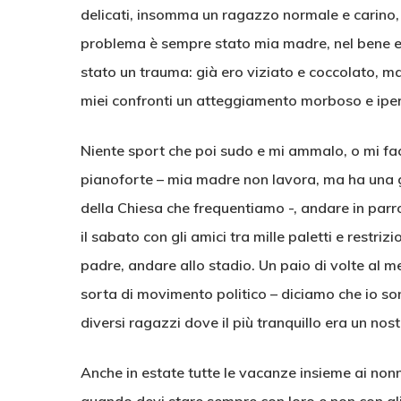
delicati, insomma un ragazzo normale e carino, 
problema è sempre stato mia madre, nel bene e n
stato un trauma: già ero viziato e coccolato, m
miei confronti un atteggiamento morboso e iper
Niente sport che poi sudo e mi ammalo, o mi facci
pianoforte – mia madre non lavora, ma ha una g
della Chiesa che frequentiamo -, andare in parr
il sabato con gli amici tra mille paletti e restri
padre, andare allo stadio. Un paio di volte al 
sorta di movimento politico – diciamo che io 
diversi ragazzi dove il più tranquillo era un nos
Anche in estate tutte le vacanze insieme ai nonn