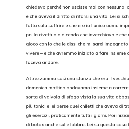
chiedevo perché non uscisse mai con nessuno, c
e che aveva il diritto di rifarsi una vita. Lei si
fatta solo soffrire e che ero io l’unico uomo impo
po’ la civettuola dicendo che invecchiava e che
gioco con io che le dissi che mi sarei impegnat
vivere – e che avremmo iniziato a fare insieme d
faceva andare.
Attrezzammo così una stanza che era il vecchio
domenica mattina andavamo insieme a correre e 
sorta di valvola di sfogo vista la sua vita abba
più tonici e lei perse quei chiletti che aveva di
gli esercizi, praticamente tutti i giorni. Poi iniz
di botox anche sulle labbra. Lei su questa cosa 