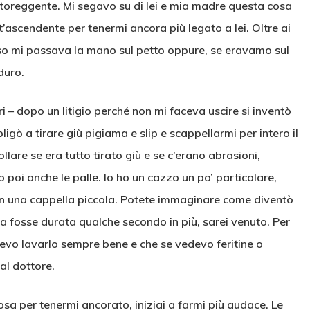
toreggente. Mi segavo su di lei e mia madre questa cosa
t’ascendente per tenermi ancora più legato a lei. Oltre ai
so mi passava la mano sul petto oppure, se eravamo sul
duro.
i – dopo un litigio perché non mi faceva uscire si inventò
ligò a tirare giù pigiama e slip e scappellarmi per intero il
llare se era tutto tirato giù e se c’erano abrasioni,
poi anche le palle. Io ho un cazzo un po’ particolare,
n una cappella piccola. Potete immaginare come diventò
a fosse durata qualche secondo in più, sarei venuto. Per
evo lavarlo sempre bene e che se vedevo feritine o
l dottore.
sa per tenermi ancorato, iniziai a farmi più audace. Le