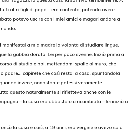
altri ragazzi. Io questa cosa la soffrivo terribilmente. A
utti altri figli di papà – ero contento, potendo avere
abato potevo uscire con i miei amici e magari andare a
l mondo.
i manifestai a mia madre la volontà di studiare lingue,
 quella gabbia dorata. Lei per poco svenne. Iniziò prima a
n corso di studio e poi, mettendomi spalle al muro, che
o padre… capirete che così restai a casa, spuntandola
do quando invece, nonostante potessi veramente
tto questo naturalmente si rifletteva anche con le
mpagna – la cosa era abbastanza ricambiata – lei iniziò a
 troncò la cosa e così, a 19 anni, ero vergine e avevo solo