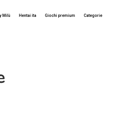
y Milù
Hentai ita
Giochi premium
Categorie
e