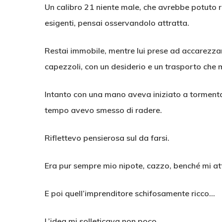
Un calibro 21 niente male, che avrebbe potuto 
esigenti, pensai osservandolo attratta.
Restai immobile, mentre lui prese ad accarezzarmi
capezzoli, con un desiderio e un trasporto che 
Intanto con una mano aveva iniziato a tormentarm
tempo avevo smesso di radere.
Riflettevo pensierosa sul da farsi.
Era pur sempre mio nipote, cazzo, benché mi att
E poi quell’imprenditore schifosamente ricco…
L’idea mi solleticava non poco.