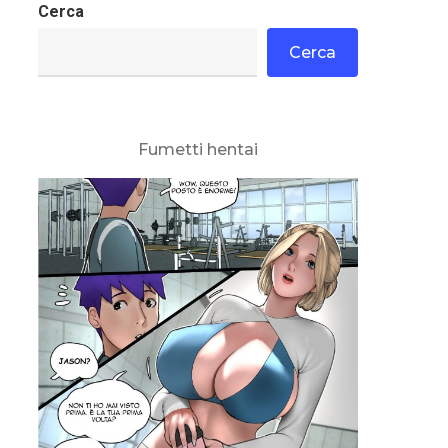
Cerca
Cerca
Fumetti hentai