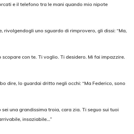
forcati e il telefono tra le mani quando mio nipote
 e, rivolgendogli uno sguardo di rimprovero, gli dissi: “Ma,
o scopare con te. Ti voglio. Ti desidero. Mi fai impazzire.
 dire, lo guardai dritto negli occhi: “Ma Federico, sono
 sei una grandissima troia, cara zia. Ti seguo sui tuoi
arrivabile, insaziabile…”