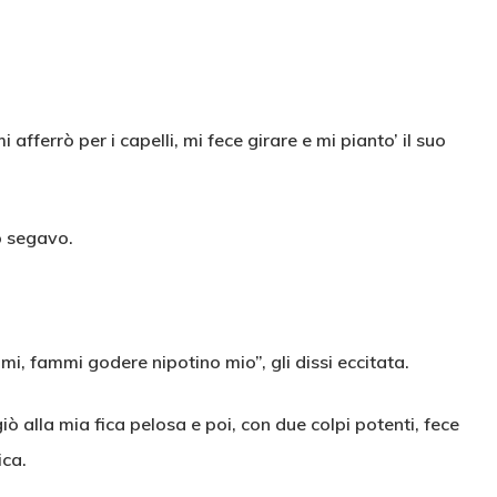
errò per i capelli, mi fece girare e mi pianto’ il suo
o segavo.
mi, fammi godere nipotino mio”, gli dissi eccitata.
ò alla mia fica pelosa e poi, con due colpi potenti, fece
ica.