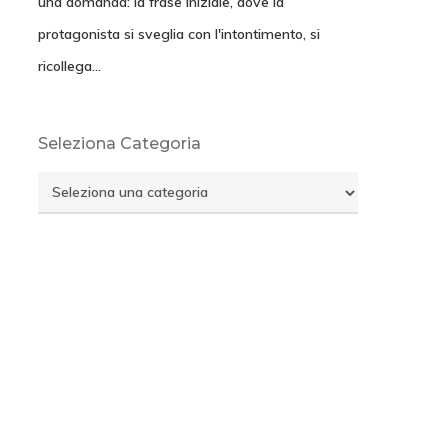
una domanda: la frase iniziale, dove la
protagonista si sveglia con l'intontimento, si
ricollega…
Seleziona Categoria
Seleziona
Categoria