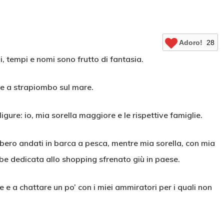
Adoro!
28
i, tempi e nomi sono frutto di fantasia.
re a strapiombo sul mare.
igure: io, mia sorella maggiore e le rispettive famiglie.
ero andati in barca a pesca, mentre mia sorella, con mia
bbe dedicata allo shopping sfrenato giù in paese.
re e a chattare un po’ con i miei ammiratori per i quali non