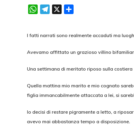
WhatsApp
Telegram
X
Condividi
I fatti narrati sono realmente accaduti ma luogh
Avevamo affittato un grazioso villino bifamilia
Una settimana di meritato riposo sulla costiera l
Quella mattina mio marito e mio cognato sarebb
figlia immancabilmente attaccata a lei, si sare
Io decisi di restare pigramente a letto, a riposa
avevo mai abbastanza tempo a disposizione.