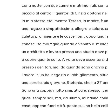
zona notte, con due camere matrimoniali, con ta
piccolo al centro. I genitori di Cinzia abitano
la mia stessa età, mentre Teresa, la madre, è u
una ragazza simpaticissima, allegra e solare, c
culetto prominente e le cosce non troppo lunghe
conosciuto mio figlio quando è venuto a studiare
un architetto e lavora presso uno studio dove p
a capire quante sono. A volte deve assentarsi da
presso i genitori, ma, da quando sono anch’io p
Lavora in un bel negozio di abbigliamento, situa
una sorella, più giovane, Stefania, che ha 27 an
Sono una coppia molto simpatica e, spesso, veng
quasi sempre soli, ma, da ultimo, mi hanno coin
casa, appena fuori città, posta su una bella col