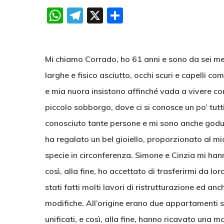
WhatsApp
Telegram
X
Condividi
Mi chiamo Corrado, ho 61 anni e sono da sei mesi
larghe e fisico asciutto, occhi scuri e capelli 
e mia nuora insistono affinché vada a vivere con
piccolo sobborgo, dove ci si conosce un po’ tutt
conosciuto tante persone e mi sono anche goduto
ha regalato un bel gioiello, proporzionato al 
specie in circonferenza. Simone e Cinzia mi ha
così, alla fine, ho accettato di trasferirmi da l
stati fatti molti lavori di ristrutturazione ed a
modifiche. All’origine erano due appartamenti si
unificati, e così, alla fine, hanno ricavato una 