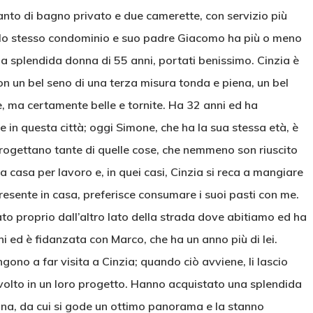
nto di bagno privato e due camerette, con servizio più
 nello stesso condominio e suo padre Giacomo ha più o meno
na splendida donna di 55 anni, portati benissimo. Cinzia è
on un bel seno di una terza misura tonda e piena, un bel
, ma certamente belle e tornite. Ha 32 anni ed ha
 in questa città; oggi Simone, che ha la sua stessa età, è
rogettano tante di quelle cose, che nemmeno son riuscito
 casa per lavoro e, in quei casi, Cinzia si reca a mangiare
resente in casa, preferisce consumare i suoi pasti con me.
to proprio dall’altro lato della strada dove abitiamo ed ha
ni ed è fidanzata con Marco, che ha un anno più di lei.
ono a far visita a Cinzia; quando ciò avviene, li lascio
volto in un loro progetto. Hanno acquistato una splendida
lina, da cui si gode un ottimo panorama e la stanno