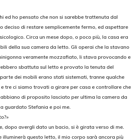
chi ed ho pensato che non si sarebbe trattenuta dal
ho deciso di restare semplicemente fermo, ed aspettare
icologico. Circa un mese dopo, o poco più, la casa era
li della sua camera da letto. Gli operai che la stavano
inigonna veramente mozzafiato, li stava provocando e
ebbero sbattuta sul letto e provato la tenuta del
arte dei mobili erano stati sistemati, tranne qualche
 e tre ci siamo trovati a girare per casa e controllare che
 abbiano di proposito lasciato per ultima la camera da
 ha guardato Stefania e poi me.
to?»
 e, dopo avergli dato un bacio, si è girata verso di me.
e illuminerà questo letto, il mio corpo sarà ancora più