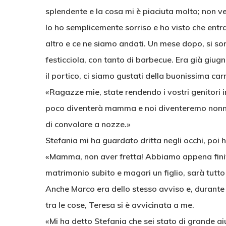
splendente e la cosa mi è piaciuta molto; non v
Io ho semplicemente sorriso e ho visto che entra
altro e ce ne siamo andati. Un mese dopo, si so
festicciola, con tanto di barbecue. Era già giugn
il portico, ci siamo gustati della buonissima carne
«Ragazze mie, state rendendo i vostri genitori inf
poco diventerà mamma e noi diventeremo nonni 
di convolare a nozze.»
Stefania mi ha guardato dritta negli occhi, poi h
«Mamma, non aver fretta! Abbiamo appena finit
matrimonio subito e magari un figlio, sarà tutto
Anche Marco era dello stesso avviso e, durante
tra le cose, Teresa si è avvicinata a me.
«Mi ha detto Stefania che sei stato di grande ai