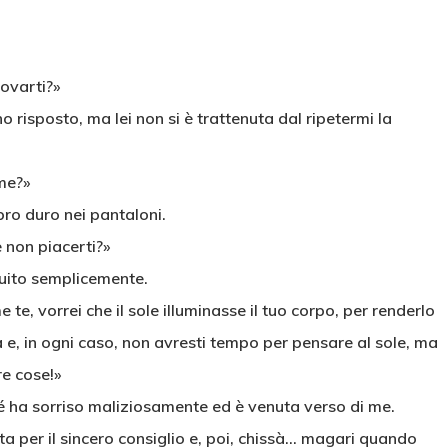
rovarti?»
o risposto, ma lei non si è trattenuta dal ripetermi la
 me?»
bro duro nei pantaloni.
 non piacerti?»
nuito semplicemente.
e, vorrei che il sole illuminasse il tuo corpo, per renderlo
 e, in ogni caso, non avresti tempo per pensare al sole, ma
re cose!»
hé ha sorriso maliziosamente ed è venuta verso di me.
a per il sincero consiglio e, poi, chissà… magari quando