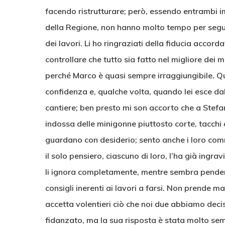
facendo ristrutturare; però, essendo entrambi imp
della Regione, non hanno molto tempo per seguir
dei lavori. Li ho ringraziati della fiducia accord
controllare che tutto sia fatto nel migliore dei
perché Marco è quasi sempre irraggiungibile. Qu
confidenza e, qualche volta, quando lei esce dal
cantiere; ben presto mi son accorto che a Stefan
indossa delle minigonne piuttosto corte, tacchi a
guardano con desiderio; sento anche i loro comm
il solo pensiero, ciascuno di loro, l’ha già ingr
li ignora completamente, mentre sembra pendere
consigli inerenti ai lavori a farsi. Non prende 
accetta volentieri ciò che noi due abbiamo deciso
fidanzato, ma la sua risposta è stata molto sem