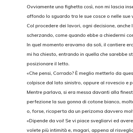
Ovviamente una fighetta così, non mi lascia inse
affondo lo sguardo tra le sue cosce o nelle sue 
Col procedere dei lavori, ogni decisione, anche 
scherzando, come quando ebbe a chiedermi come
In quel momento eravamo da soli, il cantiere er
mi ha chiesto, entrando in quella che sarebbe s
posizionare il letto.
«Che pensi, Corrado? È meglio metterlo da questo 
colpisce dal lato sinistro, oppure al rovescio e
Mentre parlava, si era messa davanti alla finest
perfezione la sua gonna di cotone bianco, molto 
o, forse, ricoperta da un perizoma davvero molt
«Dipende da voi! Se vi piace svegliarvi ed avere 
volete più intimità e, magari, appena al risvegli