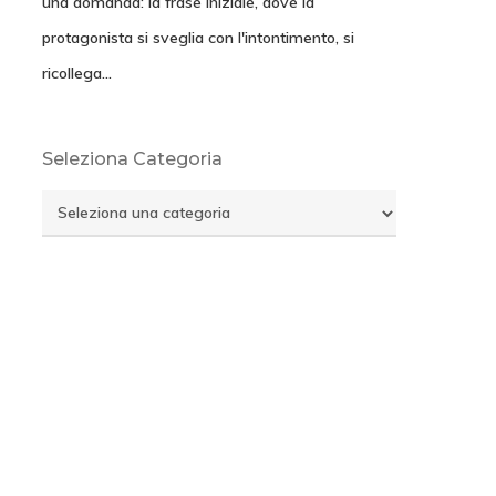
una domanda: la frase iniziale, dove la
protagonista si sveglia con l'intontimento, si
ricollega…
Seleziona Categoria
Seleziona
Categoria