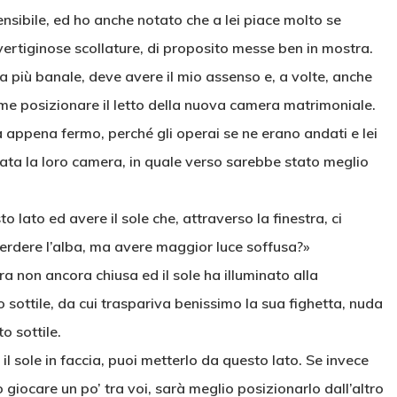
nsibile, ed ho anche notato che a lei piace molto se
vertiginose scollature, di proposito messe ben in mostra.
la più banale, deve avere il mio assenso e, a volte, anche
 posizionare il letto della nuova camera matrimoniale.
a appena fermo, perché gli operai se ne erano andati e lei
tata la loro camera, in quale verso sarebbe stato meglio
lato ed avere il sole che, attraverso la finestra, ci
 perdere l’alba, ma avere maggior luce soffusa?»
ra non ancora chiusa ed il sole ha illuminato alla
sottile, da cui traspariva benissimo la sua fighetta, nuda
o sottile.
il sole in faccia, puoi metterlo da questo lato. Se invece
o giocare un po’ tra voi, sarà meglio posizionarlo dall’altro