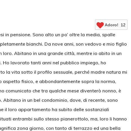
Adoro!
12
 in pensione. Sono alto un po’ oltre la media, spalle
completamente bianchi. Da nove anni, son vedovo e mio figlio
 loro. Abitano in una grande città, mentre io abito in un
i. Ho lavorato tanti anni nel pubblico impiego, ho
 la vita sotto il profilo sessuale, perché madre natura mi
mio aspetto fisico, e abbondantemente sopra la norma,
nno comunicato che tra qualche mese diventerò nonno, è
oro. Abitano in un bel condominio, dove, di recente, sono
nche il loro appartamento ha subito delle sostanziali
tuati entrambi sullo stesso pianerottolo, ma, loro li hanno
magnifica zona giorno, con tanto di terrazzo ed una bella