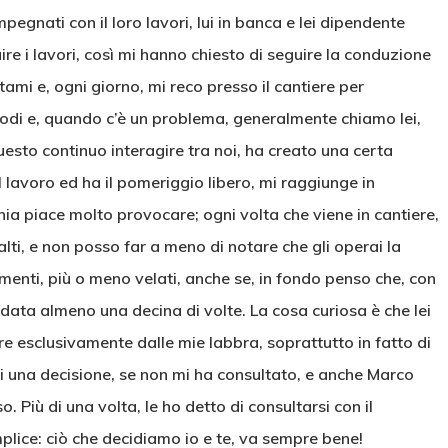
egnati con il loro lavori, lui in banca e lei dipendente
e i lavori, così mi hanno chiesto di seguire la conduzione
atami e, ogni giorno, mi reco presso il cantiere per
 modi e, quando c’è un problema, generalmente chiamo lei,
esto continuo interagire tra noi, ha creato una certa
 lavoro ed ha il pomeriggio libero, mi raggiunge in
ia piace molto provocare; ogni volta che viene in cantiere,
lti, e non posso far a meno di notare che gli operai la
enti, più o meno velati, anche se, in fondo penso che, con
avidata almeno una decina di volte. La cosa curiosa è che lei
 esclusivamente dalle mie labbra, soprattutto in fatto di
mai una decisione, se non mi ha consultato, e anche Marco
. Più di una volta, le ho detto di consultarsi con il
plice: ciò che decidiamo io e te, va sempre bene!