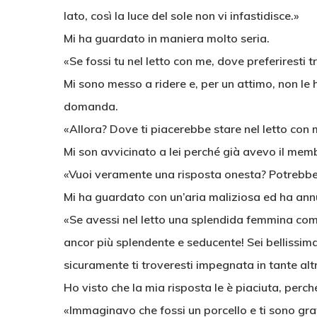
lato, così la luce del sole non vi infastidisce.»
Mi ha guardato in maniera molto seria.
«Se fossi tu nel letto con me, dove preferiresti t
Mi sono messo a ridere e, per un attimo, non le h
domanda.
«Allora? Dove ti piacerebbe stare nel letto con
Mi son avvicinato a lei perché già avevo il mem
«Vuoi veramente una risposta onesta? Potrebbe
Mi ha guardato con un’aria maliziosa ed ha an
«Se avessi nel letto una splendida femmina come t
ancor più splendente e seducente! Sei bellissima
sicuramente ti troveresti impegnata in tante alt
Ho visto che la mia risposta le è piaciuta, perc
«Immaginavo che fossi un porcello e ti sono grat