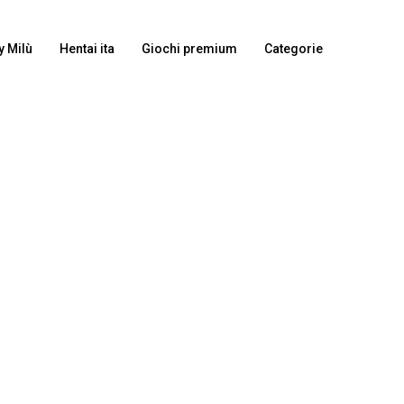
y Milù
Hentai ita
Giochi premium
Categorie