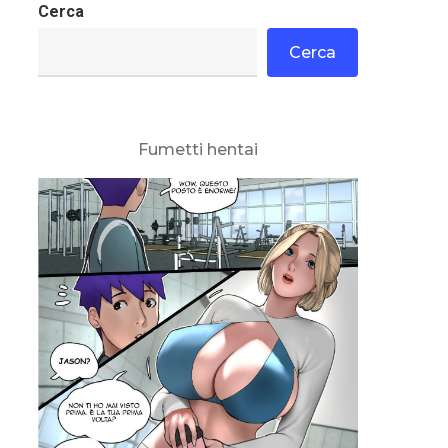
Cerca
Cerca
Fumetti hentai