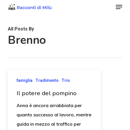
Menu
Skip
to
Close
main
Menu
All Posts By
content
Brenno
famiglia
Tradimento
Trio
Il potere del pompino
Anna è ancora arrabbiata per
quanto successo al lavoro, mentre
guida in mezzo al traffico per