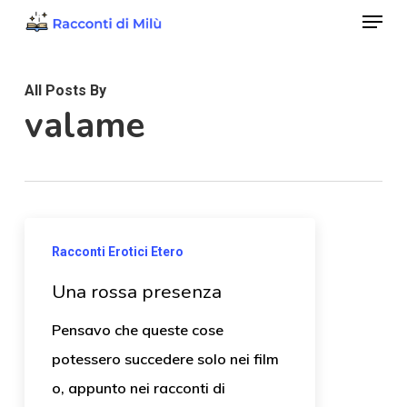
Menu
Skip
to
Close
main
Menu
All Posts By
content
valame
Racconti Erotici Etero
Una rossa presenza
Pensavo che queste cose
potessero succedere solo nei film
o, appunto nei racconti di