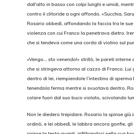
dall’alto in basso con colpi lunghi e umidi, ment
contro il clitoride a ogni affondo. «Succhia, Sar
Rosario obbedì, affondando la faccia tra le sue c
violenza con cui Franco la penetrava dietro. Ire
che si tendeva come una corda di violino sul pun
«Vengo… sto venendo!» strillò, le pareti interne 
che si stringeva attorno al cazzo di Franco. Lui
dentro di lei, riempiendole l’intestino di sperma 
tenendola ferma mentre si svuotava dentro. Rosar
colare fuori dal suo buco violato, scivolando lu
Non le diedero trepidare. Rosario la spinse giù i
ordinò, e lei obbedì, le labbra ancora gonfie, gli
spinse la testa avanti, infiltrandosi nella sua 