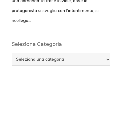
una domanda: la frase iniziale, dove la
protagonista si sveglia con l'intontimento, si
ricollega…
Seleziona Categoria
Seleziona
Categoria