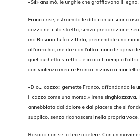
«Sì!» ansimò, le unghie che graffiavano il legno
Franco rise, estraendo le dita con un suono osce
cazzo nel culo stretto, senza preparazione, senza
ma Rosario fu lì a zittirla, premendole una mano
all’orecchio, mentre con l’altra mano le apriva 
quel buchetto stretto… e io ora ti riempio l’alt
con violenza mentre Franco iniziava a martellarle
«Dio… cazzo» gemette Franco, affondando le ung
il cazzo come una morsa.» Irene singhiozzava, i
annebbiata dal dolore e dal piacere che si fond
supplicò, senza riconoscersi nella propria voce. 
Rosario non se lo fece ripetere. Con un movimento