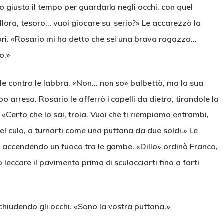
iro giusto il tempo per guardarla negli occhi, con quel
llora, tesoro… vuoi giocare sul serio?» Le accarezzò la
mori. «Rosario mi ha detto che sei una brava ragazza…
o.»
rle contro le labbra. «Non… non so» balbettò, ma la sua
 arresa. Rosario le afferrò i capelli da dietro, tirandole la
a. «Certo che lo sai, troia. Vuoi che ti riempiamo entrambi,
nel culo, a turnarti come una puttana da due soldi.» Le
, accendendo un fuoco tra le gambe. «Dillo» ordinò Franco,
o leccare il pavimento prima di sculacciarti fino a farti
 chiudendo gli occhi. «Sono la vostra puttana.»