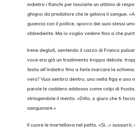
indietro i fianchi per lasciarle un attimo di resp
ghigno da predatore che le gelava il sangue. «A
guancia con il pollice, sporco dei suoi stessi u
obbediente. Ma io voglio vedere fino a che punt
Irene deglutì, sentendo il cazzo di Franco pulsa
voce era già un tradimento troppo debole, troppo
testa all’indietro fino a farle inarcare la schien
vero? Vuoi sentirci dentro, uno nella figa e uno 
parole le caddero addosso come colpi di frusta
stringendole il mento. «Dillo, o giuro che ti facci
sanguinare.»
Il cuore le martellava nel petto. «Sì…» sussurrò,