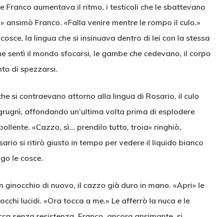
re Franco aumentava il ritmo, i testicoli che le sbattevano
u» ansimò Franco. «Falla venire mentre le rompo il culo.»
osce, la lingua che si insinuava dentro di lei con la stessa
ne sentì il mondo sfocarsi, le gambe che cedevano, il corpo
to di spezzarsi.
che si contraevano attorno alla lingua di Rosario, il culo
 grugnì, affondando un’ultima volta prima di esplodere
bollente. «Cazzo, sì… prendilo tutto, troia» ringhiò,
io si ritirò giusto in tempo per vedere il liquido bianco
ngo le cosce.
n ginocchio di nuovo, il cazzo già duro in mano. «Apri» le
 occhi lucidi. «Ora tocca a me.» Le afferrò la nuca e le
bocca senza resistenza. Franco, ancora ansimante, si