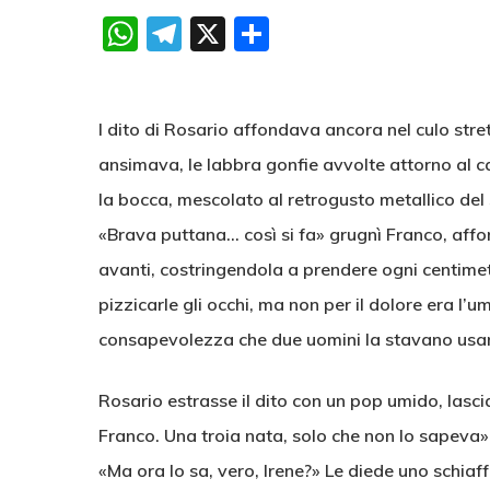
WhatsApp
Telegram
X
Condividi
l dito di Rosario affondava ancora nel culo stre
ansimava, le labbra gonfie avvolte attorno al c
la bocca, mescolato al retrogusto metallico del
«Brava puttana… così si fa» grugnì Franco, affond
avanti, costringendola a prendere ogni centimetro
pizzicarle gli occhi, ma non per il dolore era l’u
consapevolezza che due uomini la stavano usand
Rosario estrasse il dito con un pop umido, las
Franco. Una troia nata, solo che non lo sapeva» 
«Ma ora lo sa, vero, Irene?» Le diede uno schiaf