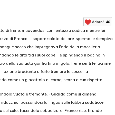
Adoro!
40
tto di Irene, muovendosi con lentezza sadica mentre lei
azzo di Franco. Il sapore salato del pre-sperma le riempiva
 sangue secco che impregnava l’aria della macelleria.
ando le dita tra i suoi capelli e spingendo il bacino in
 della sua asta gonfia fino in gola. Irene sentì le lacrime
miliazione bruciante a farle tremare le cosce, la
o come un giocattolo di carne, senza alcun rispetto.
ciandola vuota e tremante. «Guarda come si dimena,
ridacchiò, passandosi la lingua sulle labbra sudaticce.
fo sul culo, facendola sobbalzare. Franco rise, tirando