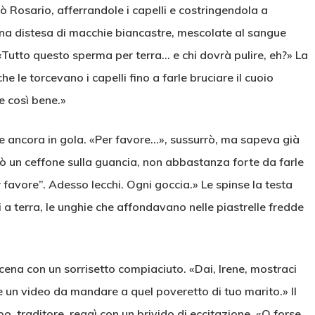
ò Rosario, afferrandole i capelli e costringendola a
a una distesa di macchie biancastre, mescolate al sangue
«Tutto questo sperma per terra… e chi dovrà pulire, eh?» La
e le torcevano i capelli fino a farle bruciare il cuoio
e così bene.»
e ancora in gola. «Per favore…», sussurrò, ma sapeva già
ò un ceffone sulla guancia, non abbastanza forte da farle
favore”. Adesso lecchi. Ogni goccia.» Le spinse la testa
 a terra, le unghie che affondavano nelle piastrelle fredde
cena con un sorrisetto compiaciuto. «Dai, Irene, mostraci
e un video da mandare a quel poveretto di tuo marito.» Il
po, traditore, reagì con un brivido di eccitazione. «O forse