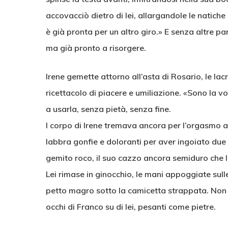
accovacciò dietro di lei, allargandole le natiche
è già pronta per un altro giro.» E senza altre pa
ma già pronto a risorgere.
Irene gemette attorno all’asta di Rosario, le lacr
ricettacolo di piacere e umiliazione. «Sono la 
a usarla, senza pietà, senza fine.
l corpo di Irene tremava ancora per l’orgasmo a
labbra gonfie e doloranti per aver ingoiato due 
gemito roco, il suo cazzo ancora semiduro che l
Lei rimase in ginocchio, le mani appoggiate sulle
petto magro sotto la camicetta strappata. Non a
occhi di Franco su di lei, pesanti come pietre.