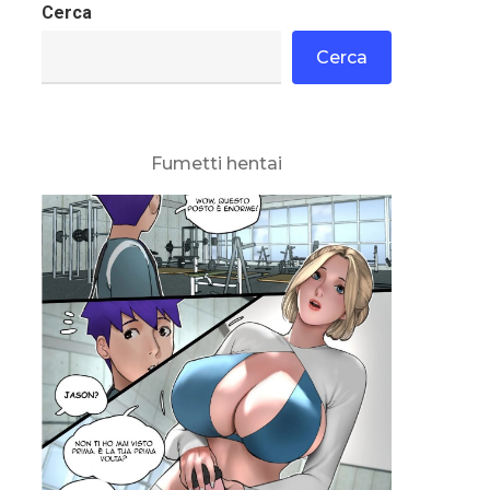
Cerca
Cerca
Fumetti hentai