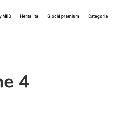
y Milù
Hentai ita
Giochi premium
Categorie
ne 4