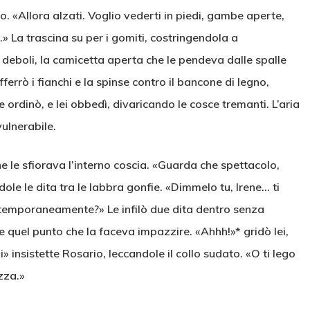
o. «Allora alzati. Voglio vederti in piedi, gambe aperte,
.» La trascina su per i gomiti, costringendola a
a deboli, la camicetta aperta che le pendeva dalle spalle
errò i fianchi e la spinse contro il bancone di legno,
e ordinò, e lei obbedì, divaricando le cosce tremanti. L’aria
ulnerabile.
che le sfiorava l’interno coscia. «Guarda che spettacolo,
ole le dita tra le labbra gonfie. «Dimmelo tu, Irene… ti
ntemporaneamente?» Le infilò due dita dentro senza
le quel punto che la faceva impazzire. «Ahhh!»* gridò lei,
insistette Rosario, leccandole il collo sudato. «O ti lego
azza.»