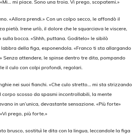
. «Mi… mi piace. Sono una troia. Vi prego, scopatemi.»
no. «Allora prendi.» Con un colpo secco, le affondò il
 pietà. Irene urlò, il dolore che le squarciava le viscere,
 sulla bocca. «Shhh, puttana. Goditelo» le sibilò
le labbra della figa, esponendola. «Franco ti sta allargando
ro.» Senza attendere, le spinse dentro tre dita, pompando
 il culo con colpi profondi, regolari.
hie nei suoi fianchi. «Che culo stretto… mi sta strizzando
l corpo scosso da spasmi incontrollabili, la mente
evano in un’unica, devastante sensazione. «Più forte»
«Vi prego, più forte.»
 brusco, sostituì le dita con la lingua, leccandole la figa