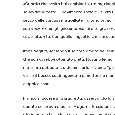
«Guarda che schifo hai combinato, troia», ringhi
sollevare la testa. Il pavimento sotto di lei er
secco delle carcasse macellate il giorno prima. 
sua voce era un ghigno untuoso, le dita grasse ch
capelluto. «Tu. Con quella linguetta che sai usar
Irene deglutì, sentendo il sapore amaro del sem
che non avrebbe ottenuto pietà. Rosario le moll
male, ma abbastanza da umiliarla. «Niente “per 
verso il basso, costringendola a mettere le mani
e appiccicose.
Franco si accese una sigaretta, osservando la s
quanto sei brava a pulire. Magari ti faccio anch
riferimento a Michele le gelò il sangue, ma il cor