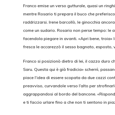
Franco emise un verso gutturale, quasi un ringhi
mentre Rosario ti prepara il buco che preferisco
raddrizzarsi. Irene barcollò, le ginocchia ancor
come un sudario. Rosario non perse tempo: le aff
facendola piegare in avanti. «Apri bene, troia» l
fresca le accarezzò il sesso bagnato, esposto, v
Franco si posizionò dietro di lei, il cazzo duro 
Saru. Questa qui è già fradicia» schernì, passand
piace l’idea di essere scopata da due cazzi co
preavviso, curvandole verso l’alto per strofinar
aggrappandosi al bordo del bancone. «Rispondi» 
e ti faccio urlare fino a che non ti sentono in pi