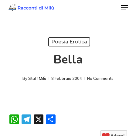
Menu
Skip
to
Close
main
Menu
content
Poesia Erotica
Bella
By
Staff Milù
8 Febbraio 2004
No Comments
WhatsApp
Telegram
X
Condividi
Adoro!