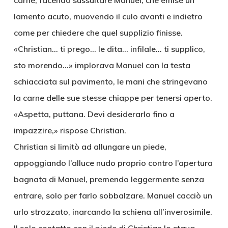
carne, facendo sussultare Manuel, che emise un
lamento acuto, muovendo il culo avanti e indietro
come per chiedere che quel supplizio finisse.
«Christian… ti prego… le dita… infilale… ti supplico,
sto morendo…» implorava Manuel con la testa
schiacciata sul pavimento, le mani che stringevano
la carne delle sue stesse chiappe per tenersi aperto.
«Aspetta, puttana. Devi desiderarlo fino a
impazzire,» rispose Christian.
Christian si limitò ad allungare un piede,
appoggiando l’alluce nudo proprio contro l’apertura
bagnata di Manuel, premendo leggermente senza
entrare, solo per farlo sobbalzare. Manuel cacciò un
urlo strozzato, inarcando la schiena all’inverosimile.