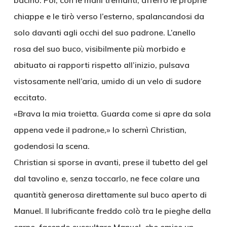
bacino. Poi, con le mani tremanti, afferrò le proprie
chiappe e le tirò verso l’esterno, spalancandosi da
solo davanti agli occhi del suo padrone. L’anello
rosa del suo buco, visibilmente più morbido e
abituato ai rapporti rispetto all’inizio, pulsava
vistosamente nell’aria, umido di un velo di sudore
eccitato.
«Brava la mia troietta. Guarda come si apre da sola
appena vede il padrone,» lo schernì Christian,
godendosi la scena.
Christian si sporse in avanti, prese il tubetto del gel
dal tavolino e, senza toccarlo, ne fece colare una
quantità generosa direttamente sul buco aperto di
Manuel. Il lubrificante freddo colò tra le pieghe della