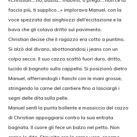
«Christian… no, basta… muoviti, ti prego… non ce la
faccio più, ti supplico…» implorava Manuel, con la
voce spezzata dai singhiozzi dell’eccitazione e la
bava che gli colava dritto sul pavimento.
Christian decise che il ragazzo era cotto a puntino.
Si alzò dal divano, sbottonandosi i jeans con un
colpo secco. Il suo cazzo scattò fuori duro, dritto,
lucido di bagnato sulla cappella. Si posizionò dietro
Manuel, afferrandogli i fianchi con le mani grosse,
stringendo la carne del cantiere fino a lasciargli i
segni delle dita sulla pelle.
Manuel sentì la punta bollente e massiccia del cazzo
di Christian appoggiarsi contro la sua entrata
bagnata. Il cuore gli fece un balzo nel petto. Non