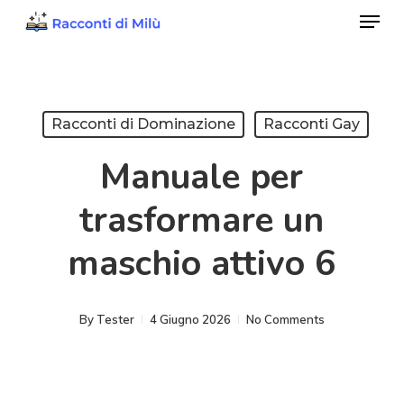
Menu
Skip
to
Close
main
Menu
content
Racconti di Dominazione
Racconti Gay
Manuale per
trasformare un
maschio attivo 6
By
Tester
4 Giugno 2026
No Comments