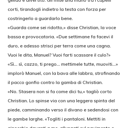
gelido e divertito. Gli mise una mano tra i capelli
corti, tirandogli indietro la testa con forza per
costringerlo a guardarlo bene.
«Guarda come sei ridotto,» disse Christian, la voce
bassa e provocatoria. «Due settimane fa facevi il
duro, e adesso strisci per terra come una cagna.
Vuoi le dita, Manuel? Vuoi farti scassare il culo?»
«Sì… sì, cazzo, ti prego… mettimele tutte, muoviti…»
implorò Manuel, con la bava alle labbra, strofinando
il pacco gonfio contro la gamba di Christian.
«No. Stasera non si fa come dici tu,» tagliò corto
Christian. Lo spinse via con una leggera spinta del
piede, camminando verso il divano e sedendosi con
le gambe larghe. «Togliti i pantaloni. Mettiti in