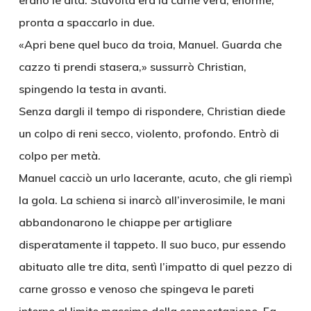
erano le dita. Stavolta era la carne vera, enorme,
pronta a spaccarlo in due.
«Apri bene quel buco da troia, Manuel. Guarda che
cazzo ti prendi stasera,» sussurrò Christian,
spingendo la testa in avanti.
Senza dargli il tempo di rispondere, Christian diede
un colpo di reni secco, violento, profondo. Entrò di
colpo per metà.
Manuel cacciò un urlo lacerante, acuto, che gli riempì
la gola. La schiena si inarcò all’inverosimile, le mani
abbandonarono le chiappe per artigliare
disperatamente il tappeto. Il suo buco, pur essendo
abituato alle tre dita, sentì l’impatto di quel pezzo di
carne grosso e venoso che spingeva le pareti