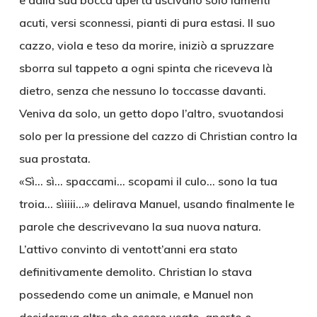
e dalla sua bocca aperta uscivano solo lamenti
acuti, versi sconnessi, pianti di pura estasi. Il suo
cazzo, viola e teso da morire, iniziò a spruzzare
sborra sul tappeto a ogni spinta che riceveva là
dietro, senza che nessuno lo toccasse davanti.
Veniva da solo, un getto dopo l’altro, svuotandosi
solo per la pressione del cazzo di Christian contro la
sua prostata.
«Sì… sì… spaccami… scopami il culo… sono la tua
troia… sìiiii…» delirava Manuel, usando finalmente le
parole che descrivevano la sua nuova natura.
L’attivo convinto di ventott’anni era stato
definitivamente demolito. Christian lo stava
possedendo come un animale, e Manuel non