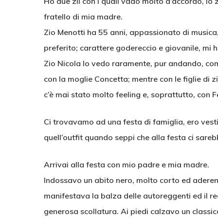
Ho due zii con i quali vado molto d’accordo, lo z
fratello di mia madre.
Zio Menotti ha 55 anni, appassionato di musica, 
preferito; carattere godereccio e giovanile, mi h
Zio Nicola lo vedo raramente, pur andando, comu
con la moglie Concetta; mentre con le figlie di z
c’è mai stato molto feeling e, soprattutto, con 
Ci trovavamo ad una festa di famiglia, ero vest
quell’outfit quando seppi che alla festa ci sare
Arrivai alla festa con mio padre e mia madre.
Indossavo un abito nero, molto corto ed aderente,
manifestava la balza delle autoreggenti ed il re
generosa scollatura. Ai piedi calzavo un classic