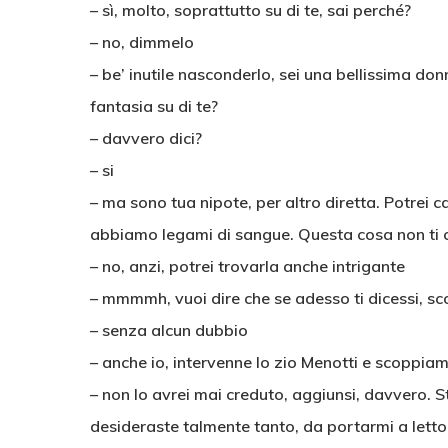
– sì, molto, soprattutto su di te, sai perché?
– no, dimmelo
– be’ inutile nasconderlo, sei una bellissima d
fantasia su di te?
– davvero dici?
– si
– ma sono tua nipote, per altro diretta. Potrei ca
abbiamo legami di sangue. Questa cosa non ti
– no, anzi, potrei trovarla anche intrigante
– mmmmh, vuoi dire che se adesso ti dicessi, s
– senza alcun dubbio
– anche io, intervenne lo zio Menotti e scoppiamm
– non lo avrei mai creduto, aggiunsi, davvero. 
desideraste talmente tanto, da portarmi a letto