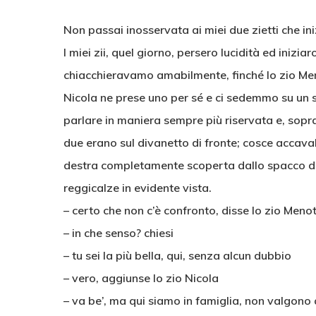
Non passai inosservata ai miei due zietti che in
I miei zii, quel giorno, persero lucidità ed inizi
chiacchieravamo amabilmente, finché lo zio Menot
Nicola ne prese uno per sé e ci sedemmo su un 
parlare in maniera sempre più riservata e, sopra
due erano sul divanetto di fronte; cosce accaval
destra completamente scoperta dallo spacco del 
reggicalze in evidente vista.
– certo che non c’è confronto, disse lo zio Menot
– in che senso? chiesi
– tu sei la più bella, qui, senza alcun dubbio
– vero, aggiunse lo zio Nicola
– va be’, ma qui siamo in famiglia, non valgono 