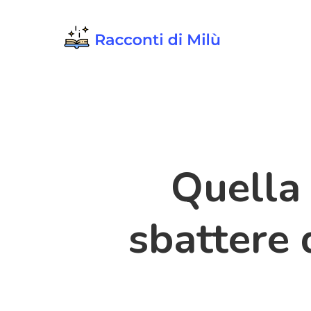
Skip
to
main
content
Quella 
sbattere 