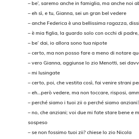
– be’, saremo anche in famiglia, ma anche noi a
– eh sì, e tu, Gianna, sei un gran bel vedere
– anche Federica è una bellissima ragazza, dis
– è mia figlia, la guardo solo con occhi di padre,
– be’ dai, io allora sono tua nipote
– certo, ma non posso fare a meno di notare qu
– vero Gianna, aggiunse lo zio Menotti, sei davv
– mi lusingate
– certo, poi, che vestita così, fai venire strani p
– eh…però vedere, ma non toccare, risposi, am
– perché siamo i tuoi zii o perché siamo anziani?
– no, che anziani; voi due mi fate stare bene e mi
sospeso
– se non fossimo tuoi zii? chiese lo zio Nicola