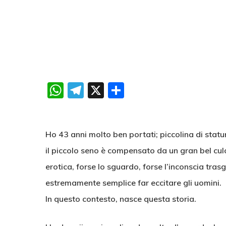
WhatsApp
Telegram
X
Condividi
Ho 43 anni molto ben portati; piccolina di statu
il piccolo seno è compensato da un gran bel culo.
erotica, forse lo sguardo, forse l’inconscia tra
estremamente semplice far eccitare gli uomini.
In questo contesto, nasce questa storia.