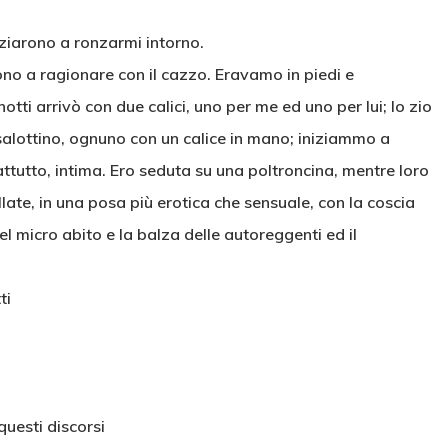
iziarono a ronzarmi intorno.
arono a ragionare con il cazzo. Eravamo in piedi e
ti arrivò con due calici, uno per me ed uno per lui; lo zio
salottino, ognuno con un calice in mano; iniziammo a
ttutto, intima. Ero seduta su una poltroncina, mentre loro
late, in una posa più erotica che sensuale, con la coscia
micro abito e la balza delle autoreggenti ed il
ti
questi discorsi