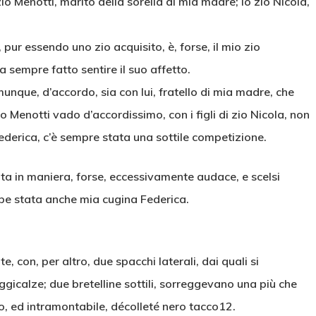
io Menotti, marito della sorella di mia madre; lo zio Nicola,
pur essendo uno zio acquisito, è, forse, il mio zio
a sempre fatto sentire il suo affetto.
nque, d’accordo, sia con lui, fratello di mia madre, che
io Menotti vado d’accordissimo, con i figli di zio Nicola, non
Federica, c’è sempre stata una sottile competizione.
ita in maniera, forse, eccessivamente audace, e scelsi
bbe stata anche mia cugina Federica.
 con, per altro, due spacchi laterali, dai quali si
ggicalze; due bretelline sottili, sorreggevano una più che
o, ed intramontabile, décolleté nero tacco12.