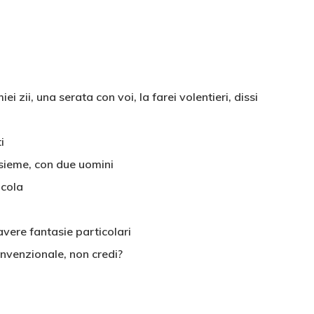
ei zii, una serata con voi, la farei volentieri, dissi
i
insieme, con due uomini
icola
avere fantasie particolari
onvenzionale, non credi?