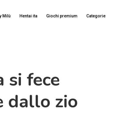
y Milù
Hentai ita
Giochi premium
Categorie
 si fece
 dallo zio