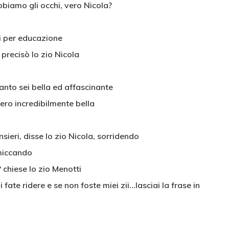
bbiamo gli occhi, vero Nicola?
si per educazione
 precisò lo zio Nicola
anto sei bella ed affascinante
ero incredibilmente bella
ensieri, disse lo zio Nicola, sorridendo
miccando
 chiese lo zio Menotti
 fate ridere e se non foste miei zii…lasciai la frase in