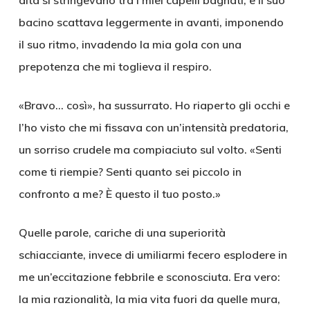
dita si stringevano tra i miei capelli bagnati, e il suo
bacino scattava leggermente in avanti, imponendo
il suo ritmo, invadendo la mia gola con una
prepotenza che mi toglieva il respiro.
«Bravo… così», ha sussurrato. Ho riaperto gli occhi e
l’ho visto che mi fissava con un’intensità predatoria,
un sorriso crudele ma compiaciuto sul volto. «Senti
come ti riempie? Senti quanto sei piccolo in
confronto a me? È questo il tuo posto.»
Quelle parole, cariche di una superiorità
schiacciante, invece di umiliarmi fecero esplodere in
me un’eccitazione febbrile e sconosciuta. Era vero:
la mia razionalità, la mia vita fuori da quelle mura,