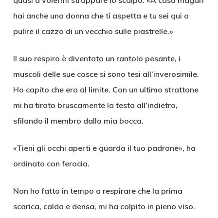
quasi a volermi strappare lo scalpo. «A casa magari
hai anche una donna che ti aspetta e tu sei qui a
pulire il cazzo di un vecchio sulle piastrelle.»
Il suo respiro è diventato un rantolo pesante, i
muscoli delle sue cosce si sono tesi all’inverosimile.
Ho capito che era al limite. Con un ultimo strattone
mi ha tirato bruscamente la testa all’indietro,
sfilando il membro dalla mia bocca.
«Tieni gli occhi aperti e guarda il tuo padrone», ha
ordinato con ferocia.
Non ho fatto in tempo a respirare che la prima
scarica, calda e densa, mi ha colpito in pieno viso.