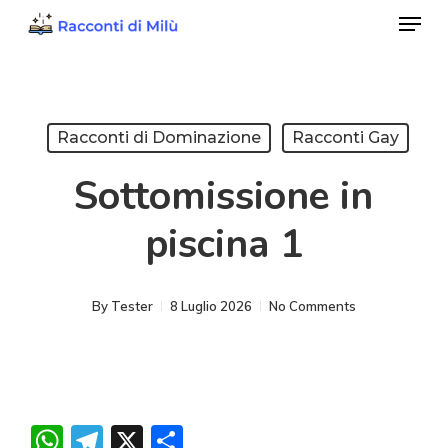
Menu
Skip
to
Close
main
Menu
content
Racconti di Dominazione
Racconti Gay
Sottomissione in
piscina 1
By
Tester
8 Luglio 2026
No Comments
WhatsApp
Telegram
X
Condividi