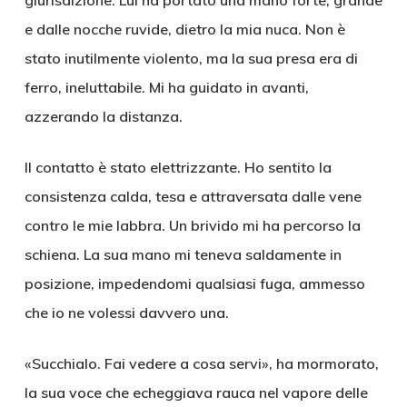
giurisdizione. Lui ha portato una mano forte, grande
e dalle nocche ruvide, dietro la mia nuca. Non è
stato inutilmente violento, ma la sua presa era di
ferro, ineluttabile. Mi ha guidato in avanti,
azzerando la distanza.
Il contatto è stato elettrizzante. Ho sentito la
consistenza calda, tesa e attraversata dalle vene
contro le mie labbra. Un brivido mi ha percorso la
schiena. La sua mano mi teneva saldamente in
posizione, impedendomi qualsiasi fuga, ammesso
che io ne volessi davvero una.
«Succhialo. Fai vedere a cosa servi», ha mormorato,
la sua voce che echeggiava rauca nel vapore delle