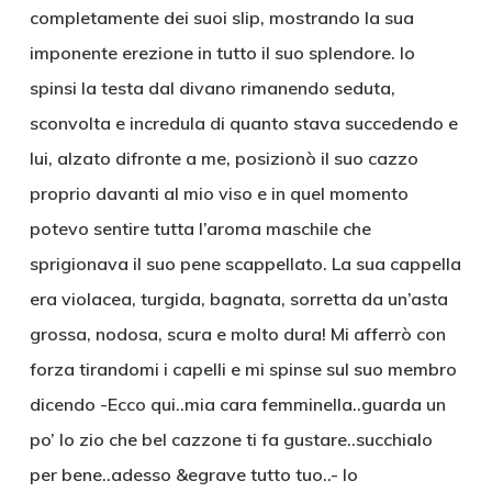
completamente dei suoi slip, mostrando la sua
imponente erezione in tutto il suo splendore. Io
spinsi la testa dal divano rimanendo seduta,
sconvolta e incredula di quanto stava succedendo e
lui, alzato difronte a me, posizionò il suo cazzo
proprio davanti al mio viso e in quel momento
potevo sentire tutta l’aroma maschile che
sprigionava il suo pene scappellato. La sua cappella
era violacea, turgida, bagnata, sorretta da un’asta
grossa, nodosa, scura e molto dura! Mi afferrò con
forza tirandomi i capelli e mi spinse sul suo membro
dicendo -Ecco qui..mia cara femminella..guarda un
po’ lo zio che bel cazzone ti fa gustare..succhialo
per bene..adesso &egrave tutto tuo..- Io