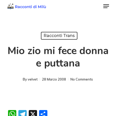
Menu
Skip
to
Close
main
Menu
content
Racconti Trans
Mio zio mi fece donna
e puttana
By
velvet
28 Marzo 2008
No Comments
WhatsApp
Telegram
X
Condividi