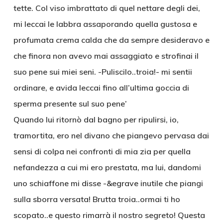
tette. Col viso imbrattato di quel nettare degli dei,
mi leccai le labbra assaporando quella gustosa e
profumata crema calda che da sempre desideravo e
che finora non avevo mai assaggiato e strofinai il
suo pene sui miei seni. -Puliscilo..troia!- mi sentii
ordinare, e avida leccai fino all’ultima goccia di
sperma presente sul suo pene’
Quando lui ritornò dal bagno per ripulirsi, io,
tramortita, ero nel divano che piangevo pervasa dai
sensi di colpa nei confronti di mia zia per quella
nefandezza a cui mi ero prestata, ma lui, dandomi
uno schiaffone mi disse -&egrave inutile che piangi
sulla sborra versata! Brutta troia..ormai ti ho
scopato..e questo rimarrà il nostro segreto! Questa