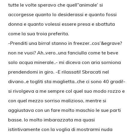
tutte le volte speravo che quell”animale’ si
accorgesse quanto lo desiderassi e quanto fossi
donna e quanto volessi essere presa e sbattuta
come la sua troia preferita.
-Prenditi una birra! stanno in freezer..cos’&egrave?
non ne vuoi? Ah..vero..una fanciulla come te beve
solo acqua minerale..- mi diceva con aria sorniona
prendendomi in giro. -E rilassati! Sbracati nel
divano..e togliti sta maglietta..che ci sono 40 gradi!-
si rivolgeva a me sempre col quel suo modo rozzo e
con quel mezzo sorriso malizioso, mentre si
aggiustava con un fare molto maschio le sue parti
basse. Io molto imbarazzata ma quasi
istintivamente con la voglia di mostrarmi nuda