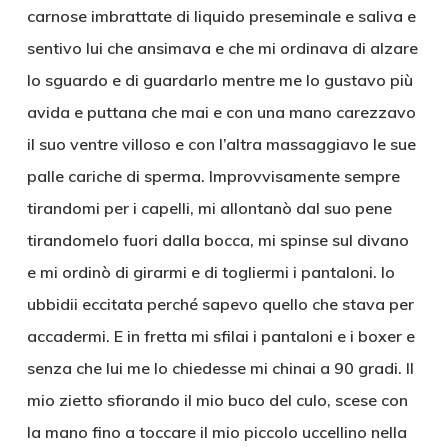
carnose imbrattate di liquido preseminale e saliva e
sentivo lui che ansimava e che mi ordinava di alzare
lo sguardo e di guardarlo mentre me lo gustavo più
avida e puttana che mai e con una mano carezzavo
il suo ventre villoso e con l’altra massaggiavo le sue
palle cariche di sperma. Improvvisamente sempre
tirandomi per i capelli, mi allontanò dal suo pene
tirandomelo fuori dalla bocca, mi spinse sul divano
e mi ordinò di girarmi e di togliermi i pantaloni. Io
ubbidii eccitata perché sapevo quello che stava per
accadermi. E in fretta mi sfilai i pantaloni e i boxer e
senza che lui me lo chiedesse mi chinai a 90 gradi. Il
mio zietto sfiorando il mio buco del culo, scese con
la mano fino a toccare il mio piccolo uccellino nella