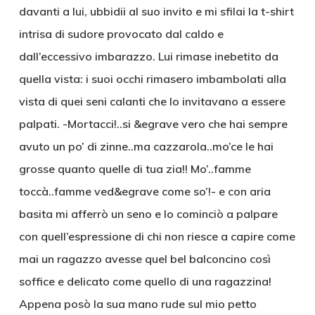
davanti a lui, ubbidii al suo invito e mi sfilai la t-shirt
intrisa di sudore provocato dal caldo e
dall’eccessivo imbarazzo. Lui rimase inebetito da
quella vista: i suoi occhi rimasero imbambolati alla
vista di quei seni calanti che lo invitavano a essere
palpati. -Mortacci!..si &egrave vero che hai sempre
avuto un po’ di zinne..ma cazzarola..mo’ce le hai
grosse quanto quelle di tua zia!! Mo’..famme
toccà..famme ved&egrave come so’!- e con aria
basita mi afferrò un seno e lo cominciò a palpare
con quell’espressione di chi non riesce a capire come
mai un ragazzo avesse quel bel balconcino così
soffice e delicato come quello di una ragazzina!
Appena posò la sua mano rude sul mio petto