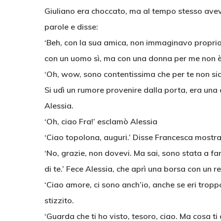
Giuliano era choccato, ma al tempo stesso aveva
parole e disse:
‘Beh, con la sua amica, non immaginavo proprio 
con un uomo sì, ma con una donna per me non è
‘Oh, wow, sono contentissima che per te non sia c
Si udì un rumore provenire dalla porta, era una c
Alessia.
‘Oh, ciao Fra!’ esclamò Alessia
‘Ciao topolona, auguri.’ Disse Francesca mostra
‘No, grazie, non dovevi. Ma sai, sono stata a f
di te.’ Fece Alessia, che aprì una borsa con un 
‘Ciao amore, ci sono anch’io, anche se eri tropp
stizzito.
‘Guarda che ti ho visto, tesoro, ciao. Ma cosa t