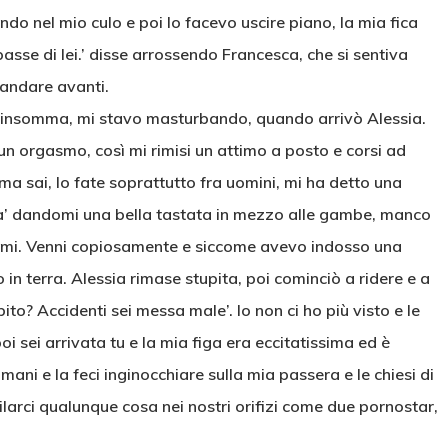
fondo nel mio culo e poi lo facevo uscire piano, la mia fica
asse di lei.’ disse arrossendo Francesca, che si sentiva
 andare avanti.
i, insomma, mi stavo masturbando, quando arrivò Alessia.
 un orgasmo, così mi rimisi un attimo a posto e corsi ad
a sai, lo fate soprattutto fra uomini, mi ha detto una
ona’ dandomi una bella tastata in mezzo alle gambe, manco
enermi. Venni copiosamente e siccome avevo indosso una
n terra. Alessia rimase stupita, poi cominciò a ridere e a
ito? Accidenti sei messa male’. Io non ci ho più visto e le
poi sei arrivata tu e la mia figa era eccitatissima ed è
mani e la feci inginocchiare sulla mia passera e le chiesi di
ilarci qualunque cosa nei nostri orifizi come due pornostar,