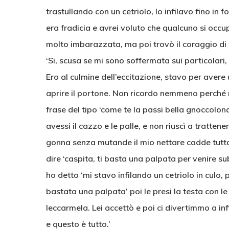
trastullando con un cetriolo, lo infilavo fino in 
era fradicia e avrei voluto che qualcuno si occup
molto imbarazzata, ma poi trovò il coraggio di
‘Si, scusa se mi sono soffermata sui particolar
Ero al culmine dell’eccitazione, stavo per avere
aprire il portone. Non ricordo nemmeno perché m
frase del tipo ‘come te la passi bella gnoccol
avessi il cazzo e le palle, e non riuscì a tratt
gonna senza mutande il mio nettare cadde tutto i
dire ‘caspita, ti basta una palpata per venire sub
ho detto ‘mi stavo infilando un cetriolo in culo, 
bastata una palpata’ poi le presi la testa con le 
leccarmela. Lei accettò e poi ci divertimmo a inf
e questo è tutto.’