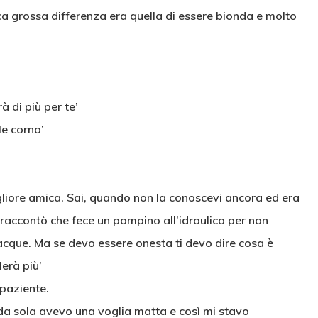
ica grossa differenza era quella di essere bionda e molto
à di più per te’
le corna’
igliore amica. Sai, quando non la conoscevi ancora ed era
 raccontò che fece un pompino all’idraulico per non
 acque. Ma se devo essere onesta ti devo dire cosa è
lerà più’
mpaziente.
o da sola avevo una voglia matta e così mi stavo