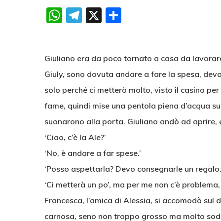
WhatsApp
Telegram
X
Condividi
Giuliano era da poco tornato a casa da lavorare 
Giuly, sono dovuta andare a fare la spesa, devo
solo perché ci metterò molto, visto il casino per
fame, quindi mise una pentola piena d’acqua sull
suonarono alla porta. Giuliano andò ad aprire, e
‘Ciao, c’è la Ale?’
‘No, è andare a far spese.’
‘Posso aspettarla? Devo consegnarle un regalo.
‘Ci metterà un po’, ma per me non c’è problema, 
Francesca, l’amica di Alessia, si accomodò sul 
carnosa, seno non troppo grosso ma molto sodo