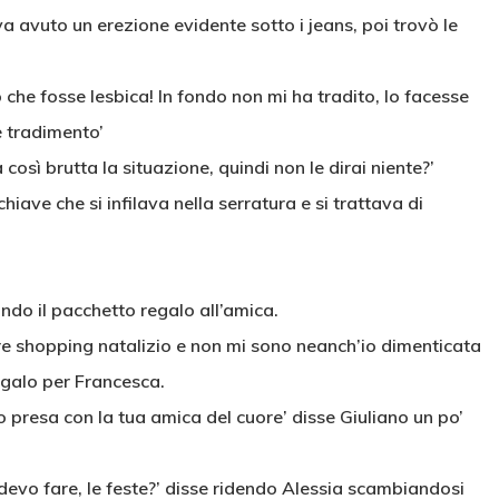
 avuto un erezione evidente sotto i jeans, poi trovò le
che fosse lesbica! In fondo non mi ha tradito, lo facesse
 tradimento’
osì brutta la situazione, quindi non le dirai niente?’
hiave che si infilava nella serratura e si trattava di
ndo il pacchetto regalo all’amica.
are shopping natalizio e non mi sono neanch’io dimenticata
regalo per Francesca.
o presa con la tua amica del cuore’ disse Giuliano un po’
i devo fare, le feste?’ disse ridendo Alessia scambiandosi