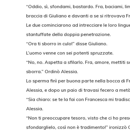
“Oddio, sì, sfondami, bastardo. Fra, baciami, l
braccia di Giuliano e davanti a se si ritrovava 
Le due cominciarono ad intrecciare le loro lingue,
stantuffate della doppia penetrazione.
“Ora ti sborro in culo!” disse Giuliano.
L’uomo venne con sei potenti spruzzate.
“No, no. Aspetta a sfilarlo. Fra, amore, mettiti s
sborra.” Ordinò Alessia.
Lo sperma finì per buona parte nella bocca di F
Alessia, e dopo un paio di travasi fecero a metà
“Sia chiaro: se te la fai con Francesca mi tradis
Alessia.
“Non ti preoccupare tesoro, visto che ci ho pre
sfondarglielo, così non è tradimento!” ironizzò 