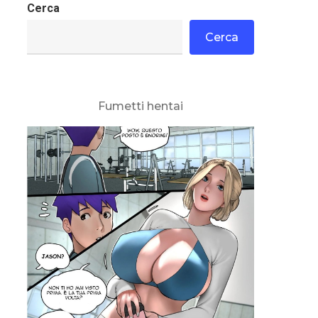
Cerca
Cerca
Fumetti hentai