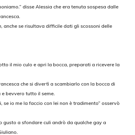
imoniamo.” disse Alessia che era tenuta sospesa dalle
Francesca.
 anche se risultava difficile dati gli scossoni delle
otto il mio culo e apri la bocca, preparati a ricevere la
rancesca che si divertì a scambiarlo con la bocca di
 e bevvero tutto il seme.
ci, se io me la faccio con lei non è tradimento” osservò
so gusto a sfondare culi andrò da qualche gay a
Giuliano.