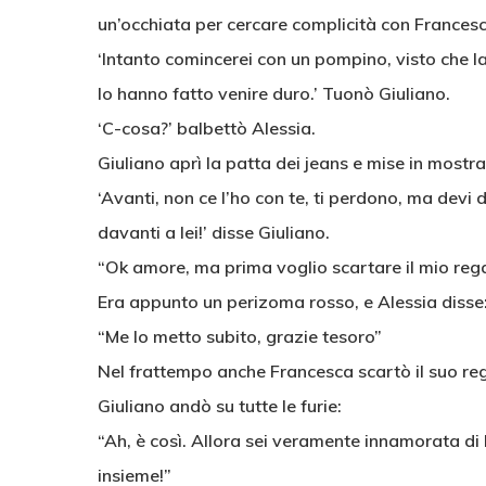
un’occhiata per cercare complicità con Francesc
‘Intanto comincerei con un pompino, visto che l
lo hanno fatto venire duro.’ Tuonò Giuliano.
‘C-cosa?’ balbettò Alessia.
Giuliano aprì la patta dei jeans e mise in mostra
‘Avanti, non ce l’ho con te, ti perdono, ma devi 
davanti a lei!’ disse Giuliano.
“Ok amore, ma prima voglio scartare il mio rega
Era appunto un perizoma rosso, e Alessia disse
“Me lo metto subito, grazie tesoro”
Nel frattempo anche Francesca scartò il suo rega
Giuliano andò su tutte le furie:
“Ah, è così. Allora sei veramente innamorata di l
insieme!”