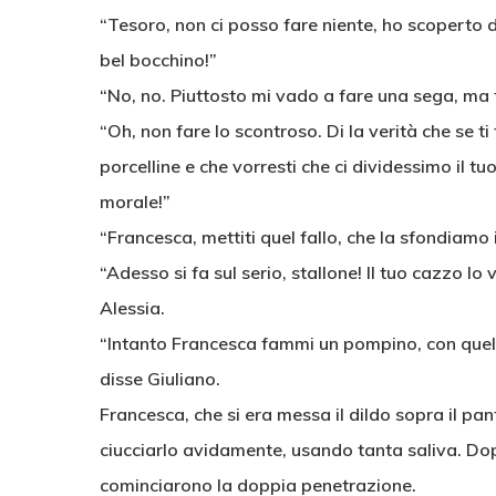
“Tesoro, non ci posso fare niente, ho scoperto di
bel bocchino!”
“No, no. Piuttosto mi vado a fare una sega, ma t
“Oh, non fare lo scontroso. Di la verità che se 
porcelline e che vorresti che ci dividessimo il t
morale!”
“Francesca, mettiti quel fallo, che la sfondiamo i
“Adesso si fa sul serio, stallone! Il tuo cazzo lo
Alessia.
“Intanto Francesca fammi un pompino, con quelle 
disse Giuliano.
Francesca, che si era messa il dildo sopra il pa
ciucciarlo avidamente, usando tanta saliva. Dopo
cominciarono la doppia penetrazione.