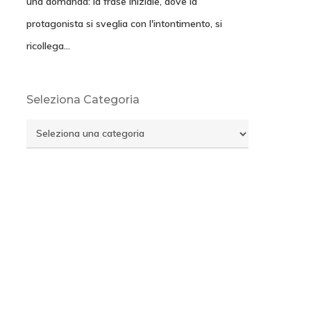
una domanda: la frase iniziale, dove la
protagonista si sveglia con l'intontimento, si
ricollega…
Seleziona Categoria
Seleziona
Categoria