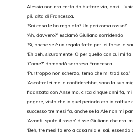
Alessia non era certo da buttare via, anzi. L’un
più alta di Francesca.
‘Sai cosa le ho regalato? Un perizoma rosso!’
‘Ah, davvero?’ esclamò Giuliano sorridendo
‘Si, anche se è un regalo fatto per lei forse lo sar
‘Eh beh, sicuramente. O per quello con cui mi fa 
‘Come?’ domandò sorpresa Francesca.
‘Purtroppo non scherzo, temo che mi tradisca.’
‘Ascolta: lei me lo confiderebbe, sono la sua m
fidanzata con Anselmo, circa cinque anni fa, mi
pagare, visto che in quel periodo era in cattive
successo tre mesi fa, anche se la Ale non mi par
‘Avanti, sputa il rospo’ disse Giuliano che era i
‘Beh, tre mesi fa ero a casa mia e, sai, essend