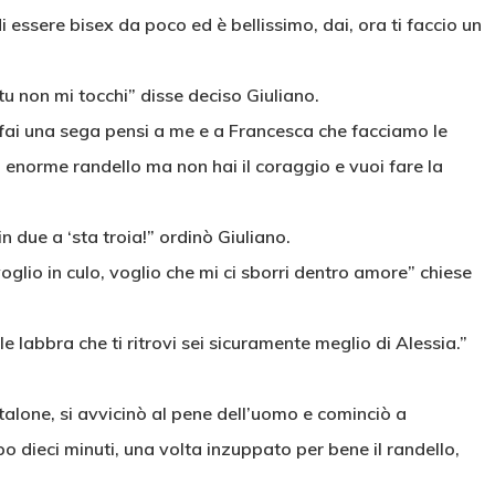
 essere bisex da poco ed è bellissimo, dai, ora ti faccio un
u non mi tocchi” disse deciso Giuliano.
ti fai una sega pensi a me e a Francesca che facciamo le
uo enorme randello ma non hai il coraggio e vuoi fare la
n due a ‘sta troia!” ordinò Giuliano.
 voglio in culo, voglio che mi ci sborri dentro amore” chiese
labbra che ti ritrovi sei sicuramente meglio di Alessia.”
ntalone, si avvicinò al pene dell’uomo e cominciò a
 dieci minuti, una volta inzuppato per bene il randello,