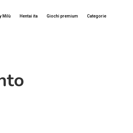
y Milù
Hentai ita
Giochi premium
Categorie
nto