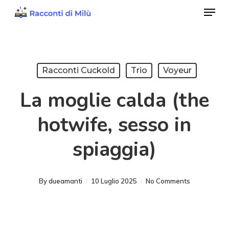
Menu
Skip
to
Close
main
Menu
content
Racconti Cuckold
Trio
Voyeur
La moglie calda (the
hotwife, sesso in
spiaggia)
By
dueamanti
10 Luglio 2025
No Comments