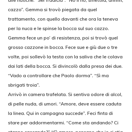
alle natiche. “Sei fradicia”. “No lì no, smettila, ahhhh,
cazzo”. Gemma si trovò piegata da quel
trattamento, con quello davanti che ora la teneva
per la nuca e le spinse la bocca sul suo cazzo.
Gemma fece un po’ di resistenza, poi si trovò quel
grosso cazzone in bocca. Fece sue e giù due o tre
volte, poi sollevò la testa con la saliva che le colava
dai lati della bocca. Si divincolò dalla presa dei due.
“Vado a controllare che Paolo dorma”. “Sì ma
sbrigati troia”.
Arrivò in camera trafelata. Si sentiva odore di alcol,
di pelle nuda, di umori. “Amore, deve essere caduta
la linea. Qui in campagna succede”. Feci finta di
stare per addormentarmi. “Come sta andando? Ci