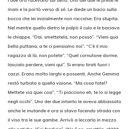
I due ora facevano sul serio. Uno dei due le prese le
mani e la portò verso di sé. Le diede un bacio sulla
bocca che lei inizialmente non raccolse. Era stupita.
Nel mentre quello dietro le palpò il culo e le baciava
le chiappe. “Dai, smettetela, non posso”. “Vieni qua
bella puttana, a te ci pensiamo noi”. “C’è il mio
ragazzo di là, non potete”. “Quel cornutone dorme,
lascialo perdere, vieni qui”. Si erano tirati fuori i
cazzi. Erano molto larghi e possenti. Anche Gemma
restò turbata a quella visione. “Ma cosa fate!?
Mettete via quei cosi”. “Ti piacciono eh, te lo si legge
negli occhi”. Uno dei due intanto le aveva abbassato
anche le mutande e ora si stava facendo strada con
il viso tra le sue gambe. Arrivò a leccarla in mezzo