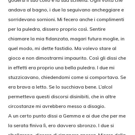
godersi il suo collo e la sua schiena. Ogni volta che
andava al bagno, i due la seguivano ancheggiare e
sorridevano sornioni. Mi fecero anche i complimenti
per la puledra, dissero proprio così. Sentire
chiamare la mia fidanzata, magari futura moglie, in
quel modo, mi dette fastidio. Ma volevo stare al
gioco e non dimostrarmi impaurito. Così gli dissi che
in effetti era proprio una bella puledra. I due mi
stuzzicavano, chiedendomi come si comportava. Se
era brava a letto. Se lo succhiava bene. L’alcol
permetteva questi discorsi disinibiti, che in altre
circostanze mi avrebbero messo a disagio.
A un certo punto dissi a Gemma e ai due che per me
la serata finiva lì, ero davvero sbronzo. I due si