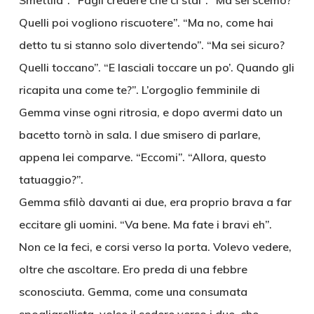
Smettila”. “Fagli credere che ci stai”. “Ma sei scemo?
Quelli poi vogliono riscuotere”. “Ma no, come hai
detto tu si stanno solo divertendo”. “Ma sei sicuro?
Quelli toccano”. “E lasciali toccare un po’. Quando gli
ricapita una come te?”. L’orgoglio femminile di
Gemma vinse ogni ritrosia, e dopo avermi dato un
bacetto tornò in sala. I due smisero di parlare,
appena lei comparve. “Eccomi”. “Allora, questo
tatuaggio?”.
Gemma sfilò davanti ai due, era proprio brava a far
eccitare gli uomini. “Va bene. Ma fate i bravi eh”.
Non ce la feci, e corsi verso la porta. Volevo vedere,
oltre che ascoltare. Ero preda di una febbre
sconosciuta. Gemma, come una consumata