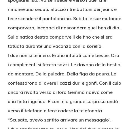
spogliarellista, volse il sedere verso i due, che
rimanevano seduti. Slacciò i tre bottoni dei jeans e
fece scendere il pantaloncino. Subito le sue mutande
comparvero, incapaci di nascondere quel ben di dio.
Sulla natica destra comparve il delfino che si era
tatuata durante una vacanza con la sorella.
I due non si tennero. Erano infoiati come bestie. Ora
i complimenti si fecero sozzi. Le davano della bestia
da montare. Della puledra. Della figa da paura. Le
confessarono di avere i cazzi duri e gonfi. Con il culo
ancora rivolto verso di loro Gemma rideva come
una finta ingenua. E con mia grande sorpresa andò
verso il telefono e fece cadere la telefonata.
“Scusate, avevo sentito arrivare un messaggio”.