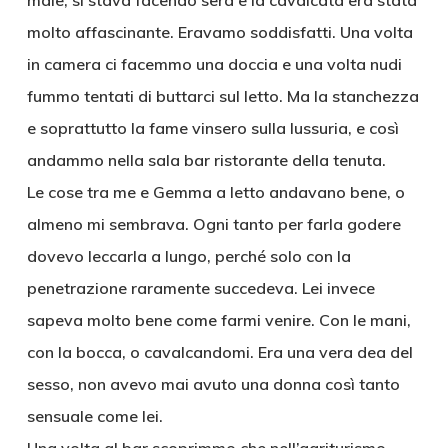
male, si stava facendo sera e la cavalcata era stata
molto affascinante. Eravamo soddisfatti. Una volta
in camera ci facemmo una doccia e una volta nudi
fummo tentati di buttarci sul letto. Ma la stanchezza
e soprattutto la fame vinsero sulla lussuria, e così
andammo nella sala bar ristorante della tenuta.
Le cose tra me e Gemma a letto andavano bene, o
almeno mi sembrava. Ogni tanto per farla godere
dovevo leccarla a lungo, perché solo con la
penetrazione raramente succedeva. Lei invece
sapeva molto bene come farmi venire. Con le mani,
con la bocca, o cavalcandomi. Era una vera dea del
sesso, non avevo mai avuto una donna così tanto
sensuale come lei.