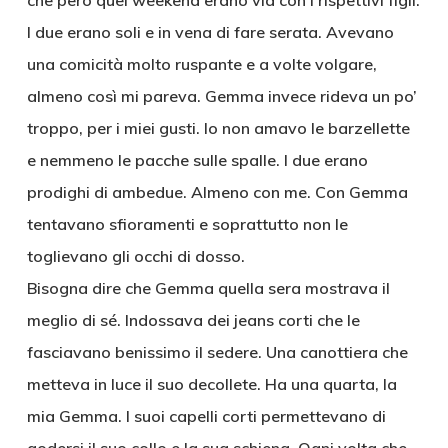
che però quel weekend erano via con i rispettivi figli.
I due erano soli e in vena di fare serata. Avevano
una comicità molto ruspante e a volte volgare,
almeno così mi pareva. Gemma invece rideva un po’
troppo, per i miei gusti. Io non amavo le barzellette
e nemmeno le pacche sulle spalle. I due erano
prodighi di ambedue. Almeno con me. Con Gemma
tentavano sfioramenti e soprattutto non le
toglievano gli occhi di dosso.
Bisogna dire che Gemma quella sera mostrava il
meglio di sé. Indossava dei jeans corti che le
fasciavano benissimo il sedere. Una canottiera che
metteva in luce il suo decollete. Ha una quarta, la
mia Gemma. I suoi capelli corti permettevano di