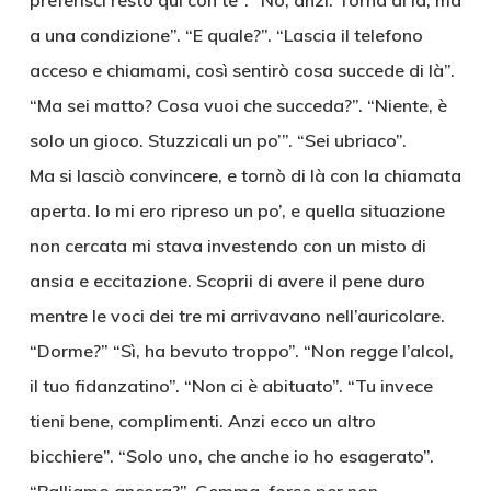
preferisci resto qui con te”. “No, anzi. Torna di là, ma
a una condizione”. “E quale?”. “Lascia il telefono
acceso e chiamami, così sentirò cosa succede di là”.
“Ma sei matto? Cosa vuoi che succeda?”. “Niente, è
solo un gioco. Stuzzicali un po’”. “Sei ubriaco”.
Ma si lasciò convincere, e tornò di là con la chiamata
aperta. Io mi ero ripreso un po’, e quella situazione
non cercata mi stava investendo con un misto di
ansia e eccitazione. Scoprii di avere il pene duro
mentre le voci dei tre mi arrivavano nell’auricolare.
“Dorme?” “Sì, ha bevuto troppo”. “Non regge l’alcol,
il tuo fidanzatino”. “Non ci è abituato”. “Tu invece
tieni bene, complimenti. Anzi ecco un altro
bicchiere”. “Solo uno, che anche io ho esagerato”.