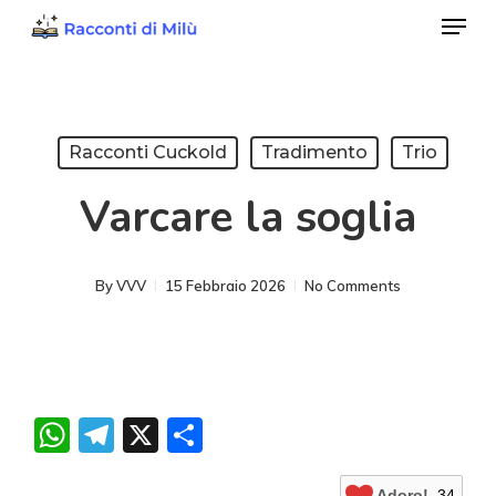
Menu
Skip
to
Close
main
Menu
content
Racconti Cuckold
Tradimento
Trio
Varcare la soglia
By
VVV
15 Febbraio 2026
No Comments
WhatsApp
Telegram
X
Condividi
Adoro!
34