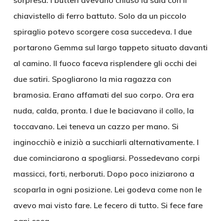
sorpresa. I butteri avevano chiuso la sala con il
chiavistello di ferro battuto. Solo da un piccolo
spiraglio potevo scorgere cosa succedeva. I due
portarono Gemma sul largo tappeto situato davanti
al camino. Il fuoco faceva risplendere gli occhi dei
due satiri. Spogliarono la mia ragazza con
bramosia. Erano affamati del suo corpo. Ora era
nuda, calda, pronta. I due le baciavano il collo, la
toccavano. Lei teneva un cazzo per mano. Si
inginocchiò e iniziò a succhiarli alternativamente. I
due cominciarono a spogliarsi. Possedevano corpi
massicci, forti, nerboruti. Dopo poco iniziarono a
scoparla in ogni posizione. Lei godeva come non le
avevo mai visto fare. Le fecero di tutto. Si fece fare