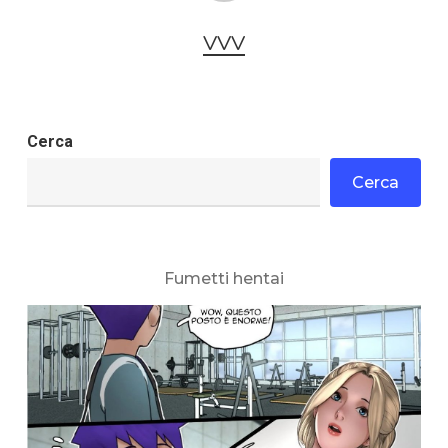
VVV
Cerca
Cerca
Fumetti hentai