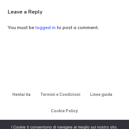
Leave a Reply
You must be
logged in
to post a comment.
Hentai ita
Termini e Condizioni
Linee guida
Cookie Policy
© 2026 Racconti di Milù.
I Cookie ti consentono di navigare al meglio sul nostro sito.