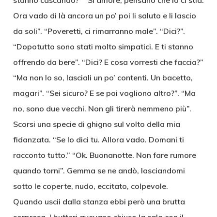
stanno cascando?” “Sì amore, pensano che io ci stia.
Ora vado di là ancora un po’ poi li saluto e li lascio
da soli”. “Poveretti, ci rimarranno male”. “Dici?”.
“Dopotutto sono stati molto simpatici. E ti stanno
offrendo da bere”. “Dici? E cosa vorresti che faccia?”
“Ma non lo so, lasciali un po’ contenti. Un bacetto,
magari”. “Sei sicuro? E se poi vogliono altro?”. “Ma
no, sono due vecchi. Non gli tirerà nemmeno più”.
Scorsi una specie di ghigno sul volto della mia
fidanzata. “Se lo dici tu. Allora vado. Domani ti
racconto tutto.” “Ok. Buonanotte. Non fare rumore
quando torni”. Gemma se ne andò, lasciandomi
sotto le coperte, nudo, eccitato, colpevole.
Quando uscii dalla stanza ebbi però una brutta