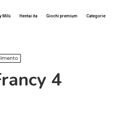
y Milù
Hentai ita
Giochi premium
Categorie
dimento
Francy 4