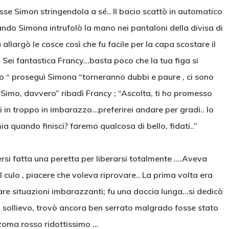
sse Simon stringendola a sé.. Il bacio scattò in automatico
uando Simona intrufolò la mano nei pantaloni della divisa di
llargò le cosce così che fu facile per la capa scostare il
 Sei fantastica Francy…basta poco che la tua figa si
o “ proseguì Simona “torneranno dubbi e paure , ci sono
 Simo, davvero” ribadì Francy ; “Ascolta, ti ho promesso
in troppo in imbarazzo…preferirei andare per gradi.. Io
 quando finisci? faremo qualcosa di bello, fidati..”
ersi fatta una peretta per liberarsi totalmente ….Aveva
 culo , piacere che voleva riprovare.. La prima volta era
re situazioni imbarazzanti; fu una doccia lunga…si dedicò
on sollievo, trovò ancora ben serrato malgrado fosse stato
zoma rosso ridottissimo …