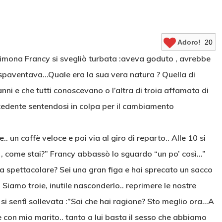
Adoro!
20
Simona Francy si svegliò turbata :aveva goduto , avrebbe
la spaventava…Quale era la sua vera natura ? Quella di
ni e che tutti conoscevano o l’altra di troia affamata di
ecedente sentendosi in colpa per il cambiamento
un caffè veloce e poi via al giro di reparto.. Alle 10 si
cy , come stai?” Francy abbassò lo sguardo “un po’ così…”
 spettacolare? Sei una gran figa e hai sprecato un sacco
 Siamo troie, inutile nasconderlo.. reprimere le nostre
 si sentì sollevata :”Sai che hai ragione? Sto meglio ora…A
con mio marito.. tanto a lui basta il sesso che abbiamo