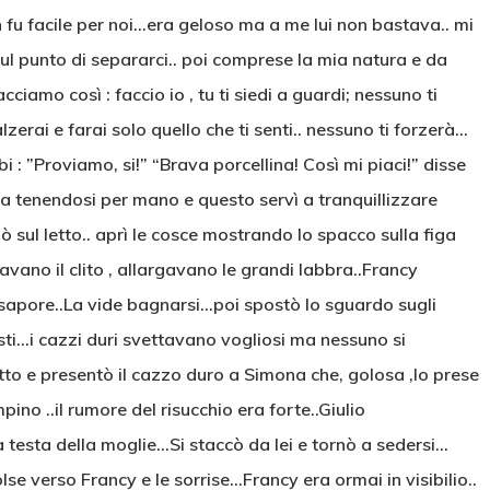
n fu facile per noi…era geloso ma a me lui non bastava.. mi
l punto di separarci.. poi comprese la mia natura e da
iamo così : faccio io , tu ti siedi a guardi; nessuno ti
lzerai e farai solo quello che ti senti.. nessuno ti forzerà…
 : ”Proviamo, si!” “Brava porcellina! Così mi piaci!” disse
a tenendosi per mano e questo servì a tranquillizzare
sul letto.. aprì le cosce mostrando lo spacco sulla figa
ravano il clito , allargavano le grandi labbra..Francy
o sapore..La vide bagnarsi…poi spostò lo sguardo sugli
sti…i cazzi duri svettavano vogliosi ma nessuno si
 letto e presentò il cazzo duro a Simona che, golosa ,lo prese
ino ..il rumore del risucchio era forte..Giulio
esta della moglie…Si staccò da lei e tornò a sedersi…
e verso Francy e le sorrise…Francy era ormai in visibilio..