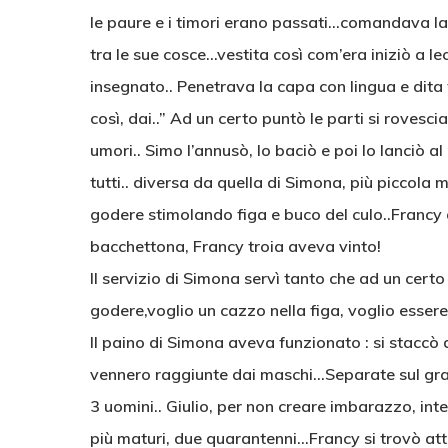
le paure e i timori erano passati…comandava la
tra le sue cosce…vestita così com’era iniziò a l
insegnato.. Penetrava la capa con lingua e dit
così, dai..” Ad un certo puntò le parti si rovesc
umori.. Simo l’annusò, lo baciò e poi lo lanciò 
tutti.. diversa da quella di Simona, più piccola
godere stimolando figa e buco del culo..Francy
bacchettona, Francy troia aveva vinto!
Il servizio di Simona servì tanto che ad un cert
godere,voglio un cazzo nella figa, voglio essere 
Il paino di Simona aveva funzionato : si stacc
vennero raggiunte dai maschi…Separate sul gran
3 uomini.. Giulio, per non creare imbarazzo, int
più maturi, due quarantenni…Francy si trovò atto