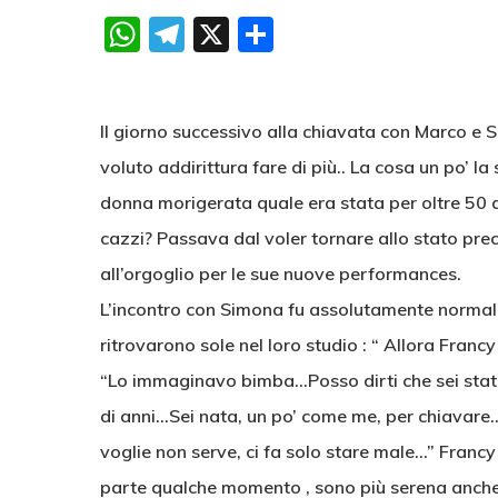
WhatsApp
Telegram
X
Condividi
Il giorno successivo alla chiavata con Marco e 
voluto addirittura fare di più.. La cosa un po’ 
donna morigerata quale era stata per oltre 50 an
cazzi? Passava dal voler tornare allo stato pr
all’orgoglio per le sue nuove performances.
L’incontro con Simona fu assolutamente normale.. 
ritrovarono sole nel loro studio : “ Allora Fran
“Lo immaginavo bimba…Posso dirti che sei stata
di anni…Sei nata, un po’ come me, per chiavare..
voglie non serve, ci fa solo stare male…” Francy
parte qualche momento , sono più serena anche 