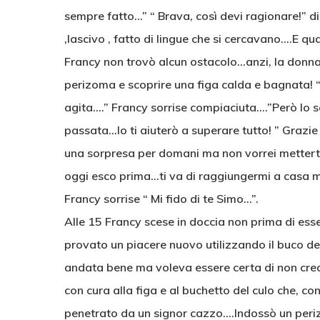
sempre fatto…” “ Brava, così devi ragionare!” di
,lascivo , fatto di lingue che si cercavano….E q
Francy non trovò alcun ostacolo…anzi, la donna a
perizoma e scoprire una figa calda e bagnata! “
agita….” Francy sorrise compiaciuta….”Però lo s
passata…Io ti aiuterò a superare tutto! ” Grazie
una sorpresa per domani ma non vorrei metterti 
oggi esco prima…ti va di raggiungermi a casa mia
Francy sorrise “ Mi fido di te Simo…”.
Alle 15 Francy scese in doccia non prima di ess
provato un piacere nuovo utilizzando il buco del
andata bene ma voleva essere certa di non crea
con cura alla figa e al buchetto del culo che, c
penetrato da un signor cazzo….Indossò un peri