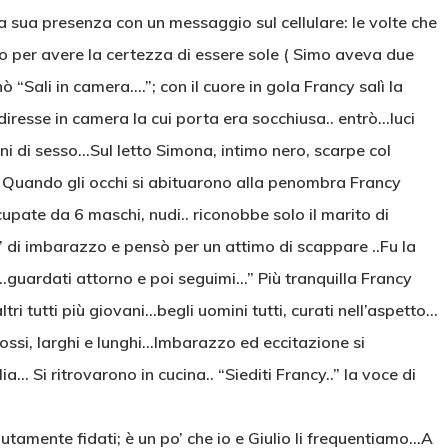
 sua presenza con un messaggio sul cellulare: le volte che
o per avere la certezza di essere sole ( Simo aveva due
inò “Sali in camera….”; con il cuore in gola Francy salì la
iresse in camera la cui porta era socchiusa.. entrò…luci
ni di sesso…Sul letto Simona, intimo nero, scarpe col
 Quando gli occhi si abituarono alla penombra Francy
upate da 6 maschi, nudi.. riconobbe solo il marito di
 di imbarazzo e pensò per un attimo di scappare ..Fu la
guardati attorno e poi seguimi…” Più tranquilla Francy
altri tutti più giovani…begli uomini tutti, curati nell’aspetto…
ssi, larghi e lunghi…Imbarazzo ed eccitazione si
… Si ritrovarono in cucina.. “Siediti Francy..” la voce di
olutamente fidati; è un po’ che io e Giulio li frequentiamo…A