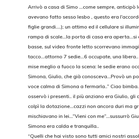
Arrivò a casa di Simo …come sempre, anticipò la
avevano fatto sesso lesbo , questo era l’accord
figlie grandi….); un attimo ed il cellulare si illum
rampa di scale…la porta di casa era aperta…si d
basse, sul video fronte letto scorrevano immagi
tacco…attorno 7 sedie…6 occupate, una libera..
mise meglio a fuoco la scena: le sedie erano occ
Simona, Giulio, che già conosceva…Provò un po’
voce calma di Simona a fermarla..” Ciao bimba…
osservò i presenti.. il più anziano era Giulio, gli 
colpì la dotazione…cazzi non ancora duri ma gro
mischiavano in lei…”Vieni con me”…sussurrò Giulia
Simona era calda e tranquilla..
“Quelli che hai visto sono tutti amici nostri ass