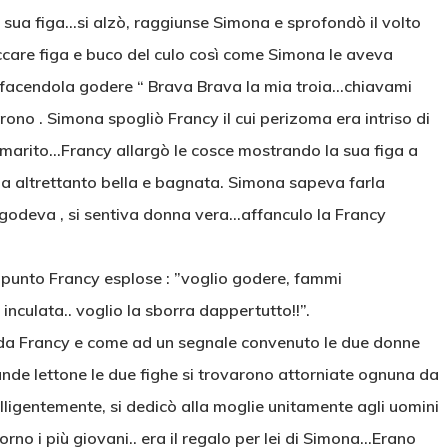
 sua figa…si alzò, raggiunse Simona e sprofondò il volto
eccare figa e buco del culo così come Simona le aveva
a facendola godere “ Brava Brava la mia troia…chiavami
iarono . Simona spogliò Francy il cui perizoma era intriso di
al marito…Francy allargò le cosce mostrando la sua figa a
 ma altrettanto bella e bagnata. Simona sapeva farla
 godeva , si sentiva donna vera…affanculo la Francy
o punto Francy esplose : ”voglio godere, fammi
inculata.. voglio la sborra dappertutto!!”.
ò da Francy e come ad un segnale convenuto le due donne
de lettone le due fighe si trovarono attorniate ognuna da
elligentemente, si dedicò alla moglie unitamente agli uomini
rno i più giovani.. era il regalo per lei di Simona…Erano