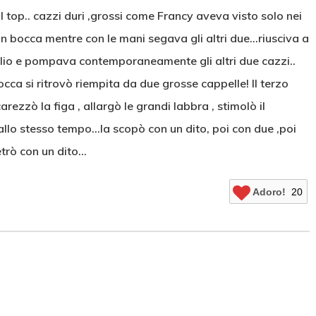
al top.. cazzi duri ,grossi come Francy aveva visto solo nei
in bocca mentre con le mani segava gli altri due…riusciva a
lio e pompava contemporaneamente gli altri due cazzi..
occa si ritrovò riempita da due grosse cappelle! Il terzo
ezzò la figa , allargò le grandi labbra , stimolò il
 allo stesso tempo…la scopò con un dito, poi con due ,poi
etrò con un dito…
Adoro!
20