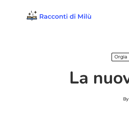
Skip
to
main
content
Orgia
La nuov
By