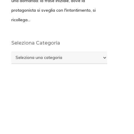
una domanda: la frase iniziale, dove la
protagonista si sveglia con l'intontimento, si
ricollega…
Seleziona Categoria
Seleziona
Categoria