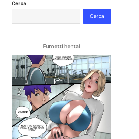
Cerca
Cerca
Fumetti hentai