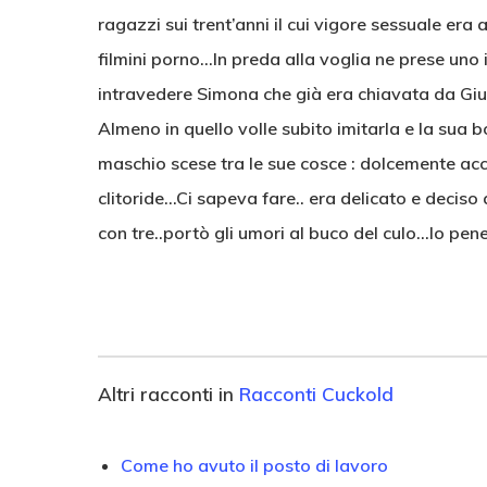
ragazzi sui trent’anni il cui vigore sessuale era 
filmini porno…In preda alla voglia ne prese uno 
intravedere Simona che già era chiavata da Giu
Almeno in quello volle subito imitarla e la sua b
maschio scese tra le sue cosce : dolcemente accar
clitoride…Ci sapeva fare.. era delicato e deciso
con tre..portò gli umori al buco del culo…lo pen
Altri racconti in
Racconti Cuckold
Come ho avuto il posto di lavoro