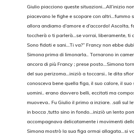
Giulio piacciono queste situazioni…All’inizio no
piacevano le fighe e scopare con altri…fummo su
allora andiamo d’amore e d’accordo! Ascolta, facc
toccherà o ti parlerà…se vorrai, liberamente, ti a
Sono fidati e sani…Ti va?” Francy non ebbe dubbi
Simona prima di limonarla.. Tornarono in camer
ancora di più Francy ; prese posto…Simona tornò 
del suo perizoma…iniziò a toccarsi.. le dita sfio
conosceva bene quella figa, il suo calore, il su
uomini.. erano davvero belli, eccitati ma compo
muoveva.. Fu Giulio il primo a inziare. .salì sul
in bocca ,tutto sino in fondo…iniziò un lento pomp
accompagnava delicatamente i movimenti della t
Simona mostrò la sua figa ormai allagata…si vols