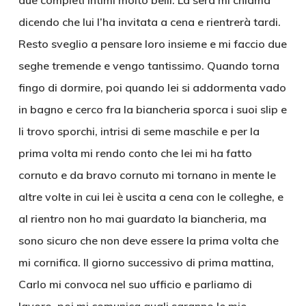
due completi intimi molto belli. La sera mi chiama
dicendo che lui l’ha invitata a cena e rientrerà tardi.
Resto sveglio a pensare loro insieme e mi faccio due
seghe tremende e vengo tantissimo. Quando torna
fingo di dormire, poi quando lei si addormenta vado
in bagno e cerco fra la biancheria sporca i suoi slip e
li trovo sporchi, intrisi di seme maschile e per la
prima volta mi rendo conto che lei mi ha fatto
cornuto e da bravo cornuto mi tornano in mente le
altre volte in cui lei è uscita a cena con le colleghe, e
al rientro non ho mai guardato la biancheria, ma
sono sicuro che non deve essere la prima volta che
mi cornifica. Il giorno successivo di prima mattina,
Carlo mi convoca nel suo ufficio e parliamo di