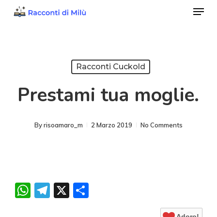
Menu
Skip
to
Close
main
Menu
content
Racconti Cuckold
Prestami tua moglie.
By
risoamaro_m
2 Marzo 2019
No Comments
WhatsApp
Telegram
X
Condividi
Adoro!