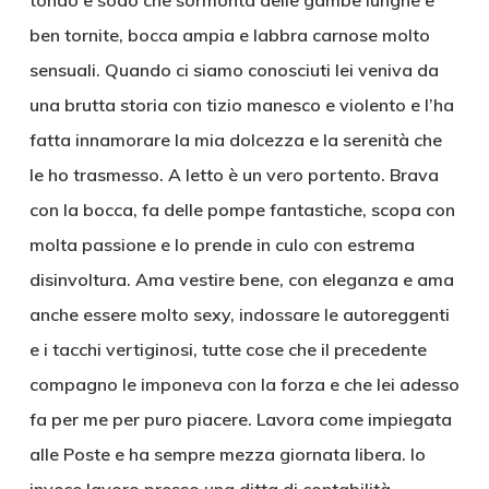
tondo e sodo che sormonta delle gambe lunghe e
ben tornite, bocca ampia e labbra carnose molto
sensuali. Quando ci siamo conosciuti lei veniva da
una brutta storia con tizio manesco e violento e l’ha
fatta innamorare la mia dolcezza e la serenità che
le ho trasmesso. A letto è un vero portento. Brava
con la bocca, fa delle pompe fantastiche, scopa con
molta passione e lo prende in culo con estrema
disinvoltura. Ama vestire bene, con eleganza e ama
anche essere molto sexy, indossare le autoreggenti
e i tacchi vertiginosi, tutte cose che il precedente
compagno le imponeva con la forza e che lei adesso
fa per me per puro piacere. Lavora come impiegata
alle Poste e ha sempre mezza giornata libera. Io