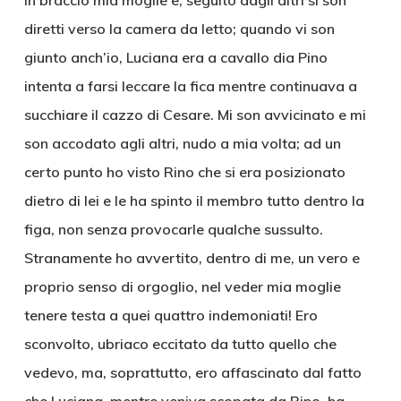
in braccio mia moglie e, seguito dagli altri si son
diretti verso la camera da letto; quando vi son
giunto anch’io, Luciana era a cavallo dia Pino
intenta a farsi leccare la fica mentre continuava a
succhiare il cazzo di Cesare. Mi son avvicinato e mi
son accodato agli altri, nudo a mia volta; ad un
certo punto ho visto Rino che si era posizionato
dietro di lei e le ha spinto il membro tutto dentro la
figa, non senza provocarle qualche sussulto.
Stranamente ho avvertito, dentro di me, un vero e
proprio senso di orgoglio, nel veder mia moglie
tenere testa a quei quattro indemoniati! Ero
sconvolto, ubriaco eccitato da tutto quello che
vedevo, ma, soprattutto, ero affascinato dal fatto