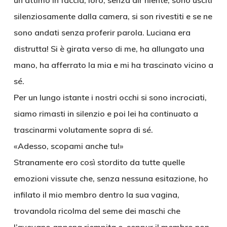
un attimo in faccia; loro, senza dir niente, sono usciti
silenziosamente dalla camera, si son rivestiti e se ne
sono andati senza proferir parola. Luciana era
distrutta! Si è girata verso di me, ha allungato una
mano, ha afferrato la mia e mi ha trascinato vicino a
sé.
Per un lungo istante i nostri occhi si sono incrociati,
siamo rimasti in silenzio e poi lei ha continuato a
trascinarmi volutamente sopra di sé.
«Adesso, scopami anche tu!»
Stranamente ero così stordito da tutte quelle
emozioni vissute che, senza nessuna esitazione, ho
infilato il mio membro dentro la sua vagina,
trovandola ricolma del seme dei maschi che