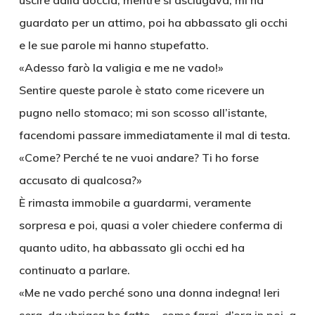
uscire dalla doccia; mentre si asciugava, mi ha
guardato per un attimo, poi ha abbassato gli occhi
e le sue parole mi hanno stupefatto.
«Adesso farò la valigia e me ne vado!»
Sentire queste parole è stato come ricevere un
pugno nello stomaco; mi son scosso all’istante,
facendomi passare immediatamente il mal di testa.
«Come? Perché te ne vuoi andare? Ti ho forse
accusato di qualcosa?»
È rimasta immobile a guardarmi, veramente
sorpresa e poi, quasi a voler chiedere conferma di
quanto udito, ha abbassato gli occhi ed ha
continuato a parlare.
«Me ne vado perché sono una donna indegna! Ieri