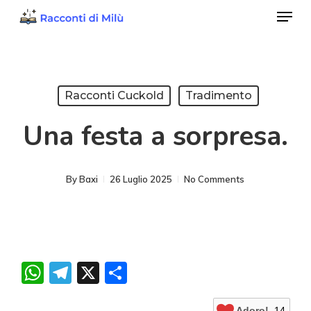
Menu
Skip
to
Close
main
Menu
content
Racconti Cuckold
Tradimento
Una festa a sorpresa.
By
Baxi
26 Luglio 2025
No Comments
WhatsApp
Telegram
X
Condividi
Adoro!
14