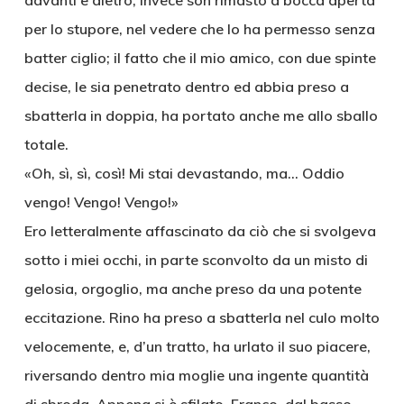
davanti e dietro; invece son rimasto a bocca aperta
per lo stupore, nel vedere che lo ha permesso senza
batter ciglio; il fatto che il mio amico, con due spinte
decise, le sia penetrato dentro ed abbia preso a
sbatterla in doppia, ha portato anche me allo sballo
totale.
«Oh, sì, sì, così! Mi stai devastando, ma… Oddio
vengo! Vengo! Vengo!»
Ero letteralmente affascinato da ciò che si svolgeva
sotto i miei occhi, in parte sconvolto da un misto di
gelosia, orgoglio, ma anche preso da una potente
eccitazione. Rino ha preso a sbatterla nel culo molto
velocemente, e, d’un tratto, ha urlato il suo piacere,
riversando dentro mia moglie una ingente quantità