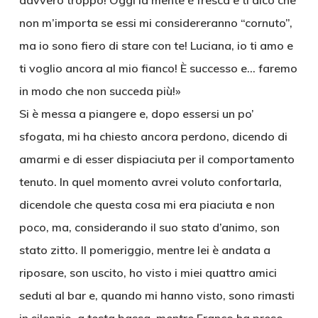
davvero troppo! Oggi la mente è fresca e ti dico che
non m’importa se essi mi considereranno “cornuto”,
ma io sono fiero di stare con te! Luciana, io ti amo e
ti voglio ancora al mio fianco! È successo e… faremo
in modo che non succeda più!»
Si è messa a piangere e, dopo essersi un po’
sfogata, mi ha chiesto ancora perdono, dicendo di
amarmi e di esser dispiaciuta per il comportamento
tenuto. In quel momento avrei voluto confortarla,
dicendole che questa cosa mi era piaciuta e non
poco, ma, considerando il suo stato d’animo, son
stato zitto. Il pomeriggio, mentre lei è andata a
riposare, son uscito, ho visto i miei quattro amici
seduti al bar e, quando mi hanno visto, sono rimasti