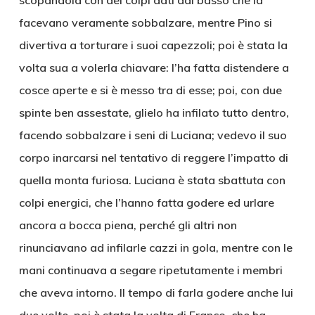
scopandola con dei colpi dati dal basso che la
facevano veramente sobbalzare, mentre Pino si
divertiva a torturare i suoi capezzoli; poi è stata la
volta sua a volerla chiavare: l’ha fatta distendere a
cosce aperte e si è messo tra di esse; poi, con due
spinte ben assestate, glielo ha infilato tutto dentro,
facendo sobbalzare i seni di Luciana; vedevo il suo
corpo inarcarsi nel tentativo di reggere l’impatto di
quella monta furiosa. Luciana è stata sbattuta con
colpi energici, che l’hanno fatta godere ed urlare
ancora a bocca piena, perché gli altri non
rinunciavano ad infilarle cazzi in gola, mentre con le
mani continuava a segare ripetutamente i membri
che aveva intorno. Il tempo di farla godere anche lui