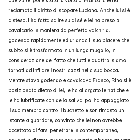
due volte, poi è stata la volta di Franco, che ha
reclamato il diritto di scopare Luciana. Anche lui si è
disteso, l’ha fatta salire su di sé e lei ha preso a
cavalcarlo in maniera da perfetta valchiria,
godendo rapidamente ed urlando il suo piacere che
subito si è trasformato in un lungo mugolio, in
considerazione del fatto che tutti e quattro, siamo
tornati ad infilare i nostri cazzi nella sua bocca.
Mentre stava godendo e cavalcava Franco, Rino si è
posizionato dietro di lei, le ha allargato le natiche e
le ha lubrificate con della saliva; poi ha appoggiato
il suo membro contro il buchetto e son rimasto un
istante a guardare, convinto che lei non avrebbe
accettato di farsi penetrare in contemporanea,