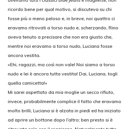
avevamo tutti i classici blue jeans e magliette; non
ricordo bene per qual motivo, si discuteva su chi
fosse più o meno peloso e, in breve, noi quattro ci
eravamo ritrovati a torso nudo e, scherzando, Rino
aveva tenuto a precisare che non era giusto che,
mentre noi eravamo a torso nudo, Luciana fosse
ancora vestita.
«Ehi, ragazzi, ma così non vale! Noi siamo a torso
nudo e lei è ancora tutta vestita! Dai, Luciana, togli
quella camicetta!»
Mi sarei aspettato da mia moglie un secco rifiuto,
invece, probabilmente complice il fatto che eravamo
molto brilli, Luciana si è alzata in piedi ed ha iniziato
ad aprire un bottone dopo l’altro; ben presto si è