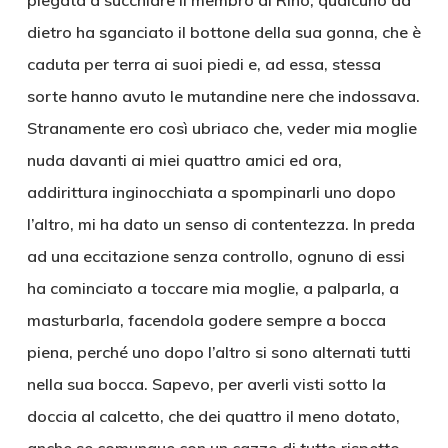
piegata a succhiare il membro di Rino, qualcuno da
dietro ha sganciato il bottone della sua gonna, che è
caduta per terra ai suoi piedi e, ad essa, stessa
sorte hanno avuto le mutandine nere che indossava.
Stranamente ero così ubriaco che, veder mia moglie
nuda davanti ai miei quattro amici ed ora,
addirittura inginocchiata a spompinarli uno dopo
l’altro, mi ha dato un senso di contentezza. In preda
ad una eccitazione senza controllo, ognuno di essi
ha cominciato a toccare mia moglie, a palparla, a
masturbarla, facendola godere sempre a bocca
piena, perché uno dopo l’altro si sono alternati tutti
nella sua bocca. Sapevo, per averli visti sotto la
doccia al calcetto, che dei quattro il meno dotato,