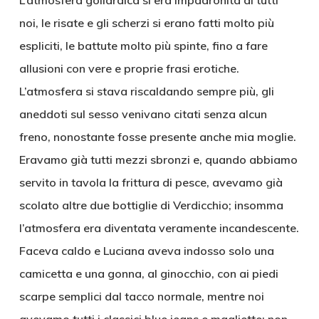
L’atmosfera goliardica si era impadronita di tutti
noi, le risate e gli scherzi si erano fatti molto più
espliciti, le battute molto più spinte, fino a fare
allusioni con vere e proprie frasi erotiche.
L’atmosfera si stava riscaldando sempre più, gli
aneddoti sul sesso venivano citati senza alcun
freno, nonostante fosse presente anche mia moglie.
Eravamo già tutti mezzi sbronzi e, quando abbiamo
servito in tavola la frittura di pesce, avevamo già
scolato altre due bottiglie di Verdicchio; insomma
l’atmosfera era diventata veramente incandescente.
Faceva caldo e Luciana aveva indosso solo una
camicetta e una gonna, al ginocchio, con ai piedi
scarpe semplici dal tacco normale, mentre noi