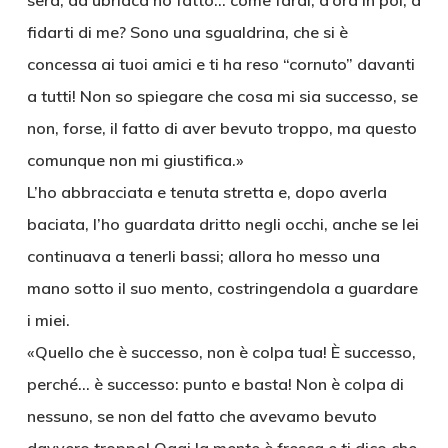
sera, da ubriaca ho fatto… come farai, d’ora in poi, a
fidarti di me? Sono una sgualdrina, che si è
concessa ai tuoi amici e ti ha reso “cornuto” davanti
a tutti! Non so spiegare che cosa mi sia successo, se
non, forse, il fatto di aver bevuto troppo, ma questo
comunque non mi giustifica.»
L’ho abbracciata e tenuta stretta e, dopo averla
baciata, l’ho guardata dritto negli occhi, anche se lei
continuava a tenerli bassi; allora ho messo una
mano sotto il suo mento, costringendola a guardare
i miei.
«Quello che è successo, non è colpa tua! È successo,
perché… è successo: punto e basta! Non è colpa di
nessuno, se non del fatto che avevamo bevuto