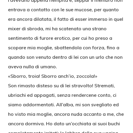
l’avevano appena riempita e, seppur il membro non
entrava a contatto con le sue mucose, per quanto
era ancora dilatata, il fatto di esser immerso in quel
mixer di sbroda, mi ha scatenato una strano
sentimento di furore erotico, per cui ho preso a
scopare mia moglie, sbattendola con forza, fino a
quando son venuto dentro di lei con un urlo che non
aveva nulla di umano.
«Sborro, troia! Sborro anch’io, zoccola!»
Son rimasto disteso su di lei stravolto! Stremati,
ubriachi ed appagati, senza rendercene conto, ci
siamo addormentati. All’alba, mi son svegliato ed
ho visto mia moglie, ancora nuda accanto a me, che
ancora dormiva. Ho dato un’occhiata ai suoi buchi