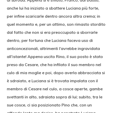
di sbroda. Appena si è sfilato, Franco, dal basso,
anche lui ha iniziato a sbattere Luciana più forte,
per infine scaricarle dentro ancora altra crema; in
quel momento e, per un attimo, son rimasto stordito
dal fatto che non si era preoccupato a sborrarle
dentro, per fortuna che Luciana faceva uso di
anticoncezionali, altrimenti l’avrebbe ingravidata
all’istante! Appena uscito Rino, il suo posto è stato
preso da Cesare, che ha infilato il suo membro nel
culo di mia moglie e poi, dopo averla abbracciata si
è sdraiato, e Luciana si è trovata impalata con il
membro di Cesare nel culo, a cosce aperte, gambe
svettanti in alto, sdraiata sopra di lui; subito, tra le
sue cosce, ci sia posizionato Pino che, con un