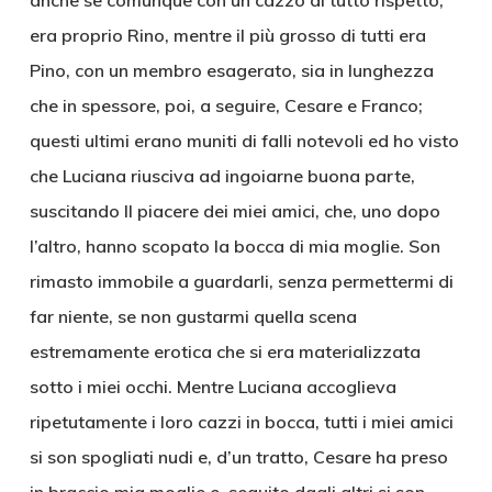
anche se comunque con un cazzo di tutto rispetto,
era proprio Rino, mentre il più grosso di tutti era
Pino, con un membro esagerato, sia in lunghezza
che in spessore, poi, a seguire, Cesare e Franco;
questi ultimi erano muniti di falli notevoli ed ho visto
che Luciana riusciva ad ingoiarne buona parte,
suscitando Il piacere dei miei amici, che, uno dopo
l’altro, hanno scopato la bocca di mia moglie. Son
rimasto immobile a guardarli, senza permettermi di
far niente, se non gustarmi quella scena
estremamente erotica che si era materializzata
sotto i miei occhi. Mentre Luciana accoglieva
ripetutamente i loro cazzi in bocca, tutti i miei amici
si son spogliati nudi e, d’un tratto, Cesare ha preso