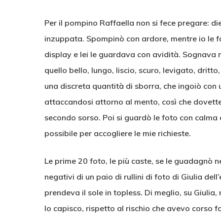
Per il pompino Raffaella non si fece pregare: die
inzuppata. Spompinò con ardore, mentre io le f
display e lei le guardava con avidità. Sognava m
quello bello, lungo, liscio, scuro, levigato, dritto
una discreta quantità di sborra, che ingoiò con u
attaccandosi attorno al mento, così che dovette
secondo sorso. Poi si guardò le foto con calma 
possibile per accogliere le mie richieste.
Le prime 20 foto, le più caste, se le guadagnò n
negativi di un paio di rullini di foto di Giulia d
prendeva il sole in topless. Di meglio, su Giuli
lo capisco, rispetto al rischio che avevo corso