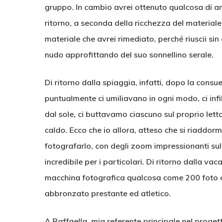
gruppo. In cambio avrei ottenuto qualcosa di a
ritorno, a seconda della ricchezza del material
materiale che avrei rimediato, perché riuscii s
nudo approfittando del suo sonnellino serale.
Di ritorno dalla spiaggia, infatti, dopo la consue
puntualmente ci umiliavano in ogni modo, ci infil
dal sole, ci buttavamo ciascuno sul proprio lett
caldo. Ecco che io allora, atteso che si riaddor
fotografarlo, con degli zoom impressionanti sul 
incredibile per i particolari. Di ritorno dalla 
macchina fotografica qualcosa come 200 foto di
abbronzato prestante ed atletico.
A Raffaella, mia referente principale nel progett