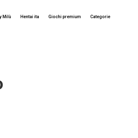
y Milù
Hentai ita
Giochi premium
Categorie
o