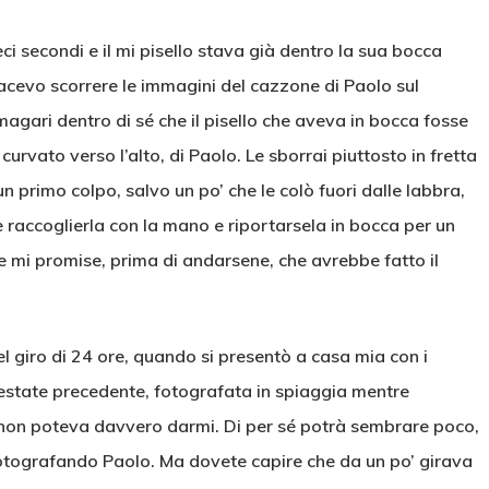
ci secondi e il mi pisello stava già dentro la sua bocca
acevo scorrere le immagini del cazzone di Paolo sul
agari dentro di sé che il pisello che aveva in bocca fosse
, curvato verso l’alto, di Paolo. Le sborrai piuttosto in fretta
n primo colpo, salvo un po’ che le colò fuori dalle labbra,
 raccoglierla con la mano e riportarsela in bocca per un
e mi promise, prima di andarsene, che avrebbe fatto il
el giro di 24 ore, quando si presentò a casa mia con i
ell’estate precedente, fotografata in spiaggia mentre
a, non poteva davvero darmi. Di per sé potrà sembrare poco,
 fotografando Paolo. Ma dovete capire che da un po’ girava