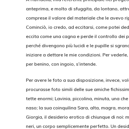
anteprima, e molto di sfuggita, da lontano, attr
comprese il valore del materiale che le avevo r
Cominciò, io credo, ad eccitarsi, come potei de
eccita come una cagna e perde il controllo dei pr
perché divengono più lucidi e le pupille si sgrana
iniziare a dettare le mie condizioni. Per vederle
per benino, con ingoio, s’intende.
Per avere le foto a sua disposizione, invece, vo
procurasse foto simili delle sue amiche fichissim
tette enormi; Lavinia, piccolina, minuta, una ch
naso; la sua coinquilina Sara, alta, magra, mora,
Giorgia, il desiderio erotico di chiunque di noi: 
neri, un corpo semplicemente perfetto. Un desid