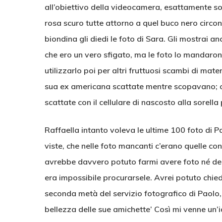
all’obiettivo della videocamera, esattamente sot
rosa scuro tutte attorno a quel buco nero circond
biondina gli diedi le foto di Sara. Gli mostrai a
che ero un vero sfigato, ma le foto lo mandarono
utilizzarlo poi per altri fruttuosi scambi di mat
sua ex americana scattate mentre scopavano; o
scattate con il cellulare di nascosto alla sorell
Raffaella intanto voleva le ultime 100 foto di
viste, che nelle foto mancanti c’erano quelle con
avrebbe davvero potuto farmi avere foto né dell
era impossibile procurarsele. Avrei potuto chied
seconda metà del servizio fotografico di Paolo, 
bellezza delle sue amichette’ Così mi venne un’id