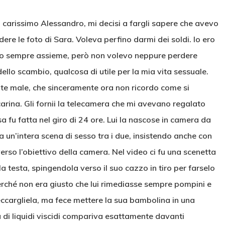
carissimo Alessandro, mi decisi a fargli sapere che avevo
edere le foto di Sara. Voleva perfino darmi dei soldi. Io ero
mo sempre assieme, però non volevo neppure perdere
ello scambio, qualcosa di utile per la mia vita sessuale.
nte male, che sinceramente ora non ricordo come si
rina. Gli fornii la telecamera che mi avevano regalato
sa fu fatta nel giro di 24 ore. Lui la nascose in camera da
ta un’intera scena di sesso tra i due, insistendo anche con
rso l’obiettivo della camera. Nel video ci fu una scenetta
 testa, spingendola verso il suo cazzo in tiro per farselo
 perché non era giusto che lui rimediasse sempre pompini e
 leccargliela, ma fece mettere la sua bambolina in una
a di liquidi viscidi compariva esattamente davanti