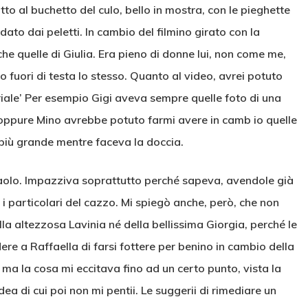
to al buchetto del culo, bello in mostra, con le pieghette
ato dai peletti. In cambio del filmino girato con la
nche quelle di Giulia. Era pieno di donne lui, non come me,
 fuori di testa lo stesso. Quanto al video, avrei potuto
eriale’ Per esempio Gigi aveva sempre quelle foto di una
ppure Mino avrebbe potuto farmi avere in camb io quelle
a più grande mentre faceva la doccia.
 Paolo. Impazziva soprattutto perché sapeva, avendole già
 i particolari del cazzo. Mi spiegò anche, però, che non
a altezzosa Lavinia né della bellissima Giorgia, perché le
ere a Raffaella di farsi fottere per benino in cambio della
ma la cosa mi eccitava fino ad un certo punto, vista la
ea di cui poi non mi pentii. Le suggerii di rimediare un