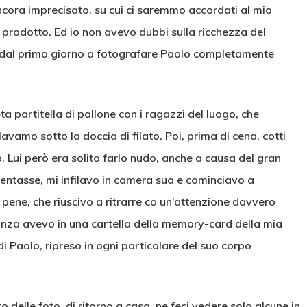
ncora imprecisato, su cui ci saremmo accordati al mio
e prodotto. Ed io non avevo dubbi sulla ricchezza del
in dal primo giorno a fotografare Paolo completamente
ta partitella di pallone con i ragazzi del luogo, che
avamo sotto la doccia di filato. Poi, prima di cena, cotti
o. Lui però era solito farlo nudo, anche a causa del gran
mentasse, mi infilavo in camera sua e cominciavo a
pene, che riuscivo a ritrarre co un’attenzione davvero
vacanza avevo in una cartella della memory-card della mia
 Paolo, ripreso in ogni particolare del suo corpo
o delle foto, di ritorno a casa, ne feci vedere solo alcune in