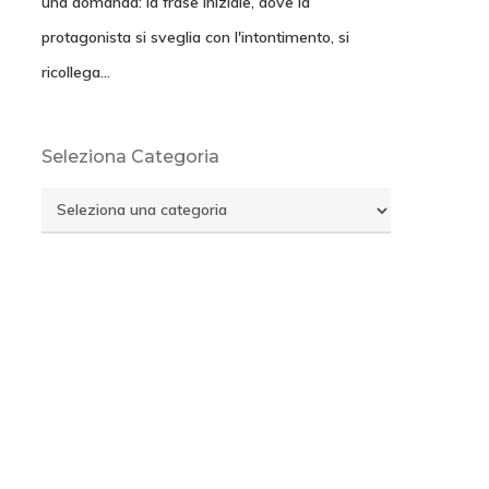
una domanda: la frase iniziale, dove la
protagonista si sveglia con l'intontimento, si
ricollega…
Seleziona Categoria
Seleziona
Categoria