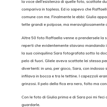
la voce dell’esistenza di quelle foto, scattate d
compariva in topless. Ed io sapevo che Raffael
comune con me. Finalmente le ebbi: Giulia appar
tette grandi e polpose, ma meravigliosamente c
Altre 50 foto Raffaella venne a prendersele la 
reperti che evidentemente stavano mandando in ti
la sua coinquilina Sara fotografata sotto la doc
pelo di fuori. Gliele aveva scattate lei stessa p
divertenti: in una, per gioco, Sara, con indosso 
infilava in bocca e tra le tettine. I capezzoli er
grinzosi. Il pelo della fica era nero, folto ma co
Con le foto di Giulia prima e di Sara poi mi feci
guardarle.