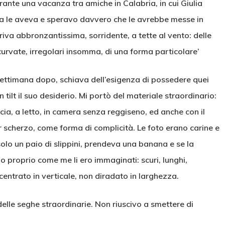
urante una vacanza tra amiche in Calabria, in cui Giulia
la le aveva e speravo davvero che le avrebbe messe in
iva abbronzantissima, sorridente, a tette al vento: delle
urvate, irregolari insomma, di una forma particolare’
settimana dopo, schiava dell’esigenza di possedere quei
lt il suo desiderio. Mi portò del materiale straordinario:
cia, a letto, in camera senza reggiseno, ed anche con il
er scherzo, come forma di complicità. Le foto erano carine e
solo un paio di slippini, prendeva una banana e se la
ano proprio come me li ero immaginati: scuri, lunghi,
ncentrato in verticale, non diradato in larghezza.
 delle seghe straordinarie. Non riuscivo a smettere di