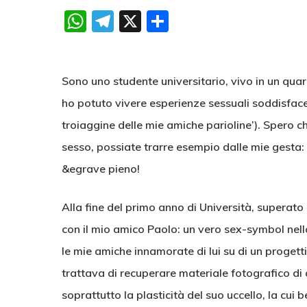
WhatsApp
Telegram
X
Condividi
Sono uno studente universitario, vivo in un qua
ho potuto vivere esperienze sessuali soddisfacent
troiaggine delle mie amiche parioline’). Spero ch
sesso, possiate trarre esempio dalle mie gesta: 
&egrave pieno!
Alla fine del primo anno di Università, superato
con il mio amico Paolo: un vero sex-symbol nell
le mie amiche innamorate di lui su di un proget
trattava di recuperare materiale fotografico di 
soprattutto la plasticità del suo uccello, la cui