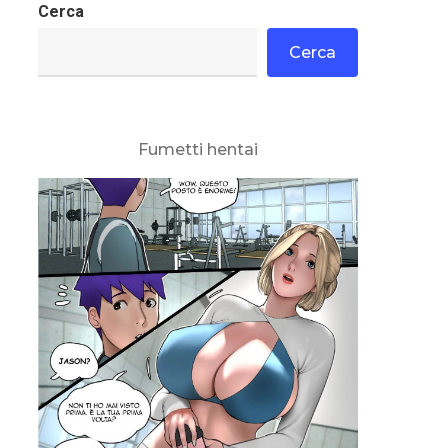
Cerca
Cerca
Fumetti hentai