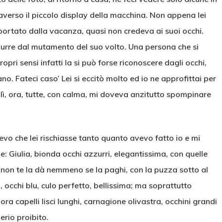
averso il piccolo display della macchina. Non appena lei
iportato dalla vacanza, quasi non credeva ai suoi occhi.
durre dal mutamento del suo volto. Una persona che si
opri sensi infatti la si può forse riconoscere dagli occhi,
no. Fateci caso’ Lei si eccitò molto ed io ne approfittai per
, lì, ora, tutte, con calma, mi doveva anzitutto spompinare
levo che lei rischiasse tanto quanto avevo fatto io e mi
e: Giulia, bionda occhi azzurri, elegantissima, con quelle
e non te la dà nemmeno se la paghi, con la puzza sotto al
 occhi blu, culo perfetto, bellissima; ma soprattutto
mora capelli lisci lunghi, carnagione olivastra, occhini grandi
erio proibito.