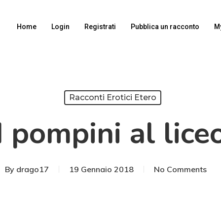
Home
Login
Registrati
Pubblica un racconto
M
Racconti Erotici Etero
I pompini al lice
By
drago17
19 Gennaio 2018
No Comments