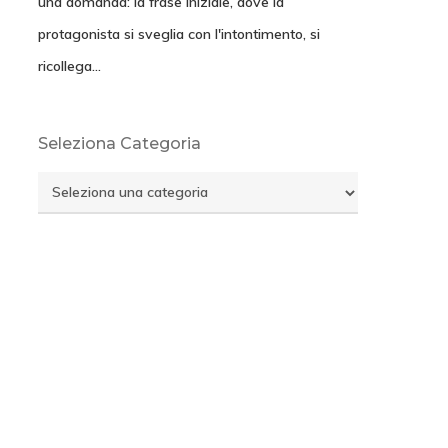
una domanda: la frase iniziale, dove la
protagonista si sveglia con l'intontimento, si
ricollega…
Seleziona Categoria
Seleziona
Categoria