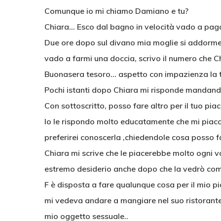
Comunque io mi chiamo Damiano e tu?
Chiara… Esco dal bagno in velocità vado a pag
Due ore dopo sul divano mia moglie si addorme
vado a farmi una doccia, scrivo il numero che 
Buonasera tesoro… aspetto con impazienza la tua
Pochi istanti dopo Chiara mi risponde mandando
Con sottoscritto, posso fare altro per il tuo pia
Io le rispondo molto educatamente che mi piacci
preferirei conoscerla ,chiedendole cosa posso far
Chiara mi scrive che le piacerebbe molto ogni v
estremo desiderio anche dopo che la vedrò co
F è disposta a fare qualunque cosa per il mio pi
mi vedeva andare a mangiare nel suo ristorant
mio oggetto sessuale..