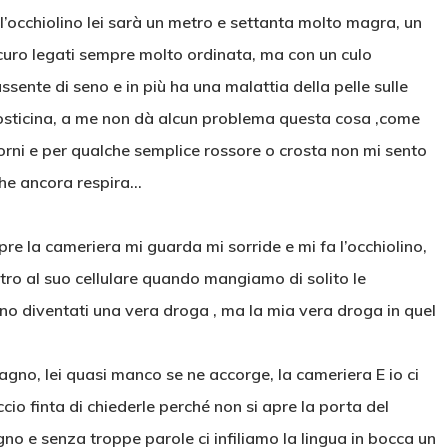
l’occhiolino lei sarà un metro e settanta molto magra, un
curo legati sempre molto ordinata, ma con un culo
ente di seno e in più ha una malattia della pelle sulle
crosticina, a me non dà alcun problema questa cosa ,come
giorni e per qualche semplice rossore o crosta non mi sento
che ancora respira…
re la cameriera mi guarda mi sorride e mi fa l’occhiolino,
ro al suo cellulare quando mangiamo di solito le
ono diventati una vera droga , ma la mia vera droga in quel
gno, lei quasi manco se ne accorge, la cameriera E io ci
cio finta di chiederle perché non si apre la porta del
no e senza troppe parole ci infiliamo la lingua in bocca un