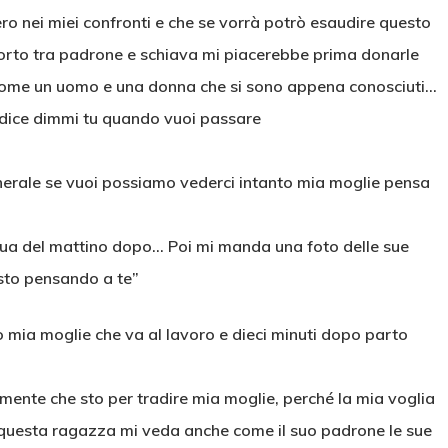
ro nei miei confronti e che se vorrà potrò esaudire questo
porto tra padrone e schiava mi piacerebbe prima donarle
o come un uomo e una donna che si sono appena conosciuti…
i dice dimmi tu quando vuoi passare
unerale se vuoi possiamo vederci intanto mia moglie pensa
 sua del mattino dopo… Poi mi manda una foto delle sue
“sto pensando a te”
o mia moglie che va al lavoro e dieci minuti dopo parto
ente che sto per tradire mia moglie, perché la mia voglia
he questa ragazza mi veda anche come il suo padrone le sue