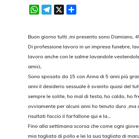
WhatsApp
Telegram
X
Condividi
Buon giorno tutti ,mi presento sono Damiano, 4
Di professione lavoro in un impresa funebre, lavo
lavoro anche con le salme lavandole vestendole 
amici,
Sono sposato da 15 con Anna di 5 anni più gran
anni il desiderio sessuale è svanito quasi del tu
sempre le solite, ho mal di testa, ho caldo, ho 
ovviamente per alcuni anni ho tenuto duro ,ma 
risultati faccio il farfallone qui e la…
Fino alla settimana scorsa che come ogni giove
mia tagliata di pollo e lei la sua tagliata di m