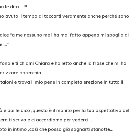
n le dita….!!!
ho avuto il tempo di toccarti veramente anche perché sono
 dice “a me nessuno me l’ha mai fatto appena mi spoglio di
le….”
efono e ti chiami Chiara e ho letto anche la frase che mi hai
o drizzare parecchio…
taloni e trova il mio pene in completa erezione in tutto il
à e poi le dico ,questo è il monito per la tua aspettativa del
ra ti scrivo e ci accordiamo per vederci…
to in intimo ,così che posso già sognarti stanotte…