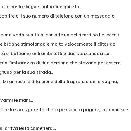
e le nostre lingue, palpatine qui e la,
scoprire è il suo numero di telefono con un messaggio
 ma vado subito a lasciarle un bel ricordino Le lecco i
e braghe stimolandole molto velocemente il clitoride,
cità ci buttiamo entrambi tutti e due staccandoci sul
con l’imbarazzo di due persone che stavano per essere
 ognuno per la sua strada…
 Mi annuso le dita piene della fragranza della vagina,
lavarmi le mani…
are la sua sigaretta che ci penso io a pagare, Lei annuisce
i arriva lei la cameriera…