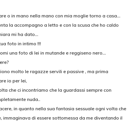
are o in mano nella mano con mia moglie torno a casa…
nta la accompagno a letto e con la scusa che ho caldo
Chiara mi ha dato…
 foto in intimo !!!
mi una foto di lei in mutande e reggiseno nero…
cere?
ono molto le ragazze servili e passive , ma prima
e io per lei,
olta che ci incontriamo che la guardassi sempre con
mpletamente nuda..
acere, in quanto nella sua fantasia sessuale ogni volta che
e, immaginava di essere sottomessa da me diventando il