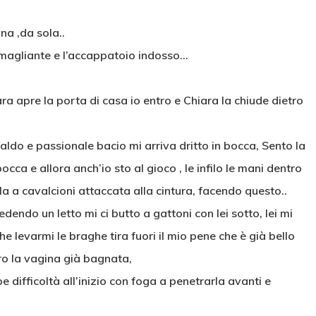
na ,da sola..
 smagliante e l’accappatoio indosso…
ara apre la porta di casa io entro e Chiara la chiude dietro
aldo e passionale bacio mi arriva dritto in bocca, Sento la
occa e allora anch’io sto al gioco , le infilo le mani dentro
a a cavalcioni attaccata alla cintura, facendo questo..
dendo un letto mi ci butto a gattoni con lei sotto, lei mi
he levarmi le braghe tira fuori il mio pene che è già bello
tro la vagina già bagnata,
difficoltà all’inizio con foga a penetrarla avanti e