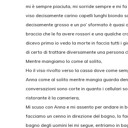
mi è sempre piaciuta, mi sorride sempre e mi fa 
viso decisamente carino capelli lunghi biondo s
decisamente grosso e un po’ sformato è quasi ass
braccia che le fa avere rossori e una qualche 
dicevo prima io vedo la morte in faccia tutti i 
di certo di trattare diversamente una persona 
Mentre mangiamo Io come al solito,
Ho il viso rivolto verso la cassa dove come semp
Anna come al solito mentre mangia guarda dent
conversazioni sono corte in quanto i cellulari s
ristorante è la cameriera,
Mi scuso con Anna e mi assento per andare in ba
facciamo un cenno in direzione del bagno, Io fac
bagno degli uomini lei mi segue, entriamo in bag