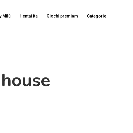
y Milù
Hentai ita
Giochi premium
Categorie
dhouse