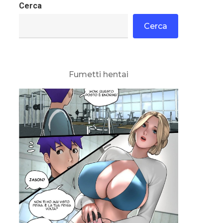
Cerca
Cerca
Fumetti hentai