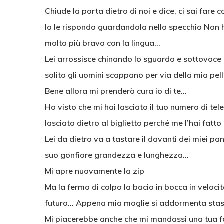
Chiude la porta dietro di noi e dice, ci sai fare co
Io le rispondo guardandola nello specchio Non 
molto più bravo con la lingua…
Lei arrossisce chinando lo sguardo e sottovoce
solito gli uomini scappano per via della mia pel
Bene allora mi prenderò cura io di te…
Ho visto che mi hai lasciato il tuo numero di tel
lasciato dietro al biglietto perché me l’hai fatt
Lei da dietro va a tastare il davanti dei miei pan
suo gonfiore grandezza e lunghezza…
Mi apre nuovamente la zip
Ma la fermo di colpo la bacio in bocca in velocit
futuro… Appena mia moglie si addormenta stase
Mi piacerebbe anche che mi mandassi una tua fo