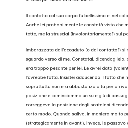
Il contatto col suo corpo fu bellissimo e, nel cal
Anche lei probabilmente le constatò visto che me
tette, me la strusciai (involontariamente?) sul p
Imbarazzata dall’accaduto (o dal contatto?) si m
sguardo verso di me. Constatai, dicendoglielo, c
era troppo pesante per lei. Le avrei dato (volen
l’avrebbe fatta. Insistei adducendo il fatto ch
soprattutto non era abbastanza alta per arrivare
posizione e cominciammo un su e giù di passagg
correggeva la posizione degli scatoloni dicendo
certo modo. Quando salivo, in maniera molto 
(strategicamente in avanti), invece, le passavo 