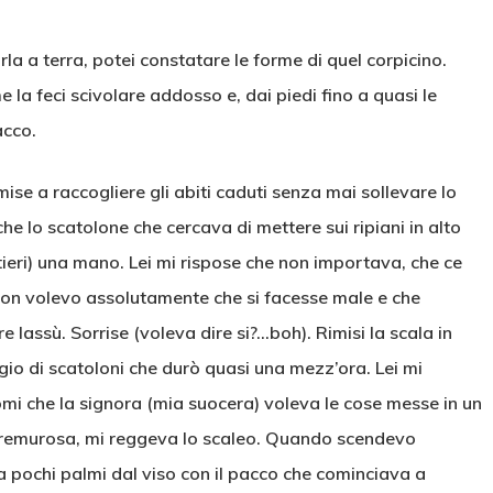
arla a terra, potei constatare le forme di quel corpicino.
 la feci scivolare addosso e, dai piedi fino a quasi le
acco.
ise a raccogliere gli abiti caduti senza mai sollevare lo
he lo scatolone che cercava di mettere sui ripiani in alto
tieri) una mano. Lei mi rispose che non importava, che ce
e non volevo assolutamente che si facesse male e che
 lassù. Sorrise (voleva dire si?…boh). Rimisi la scala in
io di scatoloni che durò quasi una mezz’ora. Lei mi
mi che la signora (mia suocera) voleva le cose messe in un
premurosa, mi reggeva lo scaleo. Quando scendevo
a pochi palmi dal viso con il pacco che cominciava a