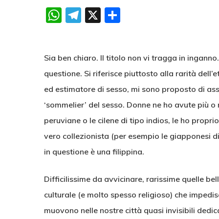
WhatsApp
Telegram
X
Condividi
Sia ben chiaro. Il titolo non vi tragga in inganno.
questione. Si riferisce piuttosto alla rarità dell
ed estimatore di sesso, mi sono proposto di assa
‘sommelier’ del sesso. Donne ne ho avute più o m
peruviane o le cilene di tipo indios, le ho propr
vero collezionista (per esempio le giapponesi di
in questione è una filippina.
Difficilissime da avvicinare, rarissime quelle be
culturale (e molto spesso religioso) che impedis
muovono nelle nostre città quasi invisibili dedi