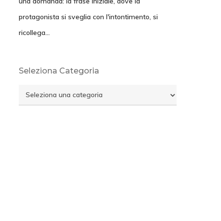
una domanda: la frase iniziale, dove la
protagonista si sveglia con l'intontimento, si
ricollega…
Seleziona Categoria
Seleziona
Categoria