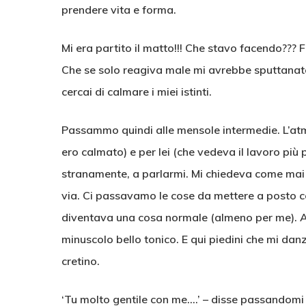
prendere vita e forma.
Mi era partito il matto!!! Che stavo facendo??? 
Che se solo reagiva male mi avrebbe sputtanato
cercai di calmare i miei istinti.
Passammo quindi alle mensole intermedie. L’at
ero calmato) e per lei (che vedeva il lavoro pi
stranamente, a parlarmi. Mi chiedeva come mai 
via. Ci passavamo le cose da mettere a posto con
diventava una cosa normale (almeno per me). 
minuscolo bello tonico. E qui piedini che mi dan
cretino.
‘Tu molto gentile con me….’ – disse passandomi