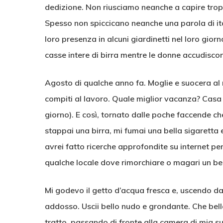
dedizione. Non riusciamo neanche a capire troppo
Spesso non spiccicano neanche una parola di it
loro presenza in alcuni giardinetti nel loro gior
casse intere di birra mentre le donne accudiscon
Agosto di qualche anno fa. Moglie e suocera al 
compiti al lavoro. Quale miglior vacanza? Casa l
giorno). E così, tornato dalle poche faccende che
stappai una birra, mi fumai una bella sigaretta 
avrei fatto ricerche approfondite su internet pe
qualche locale dove rimorchiare o magari un be
Mi godevo il getto d’acqua fresca e, uscendo da
addosso. Uscii bello nudo e grondante. Che bell
tratto, passando di fronte alla camera di mia su