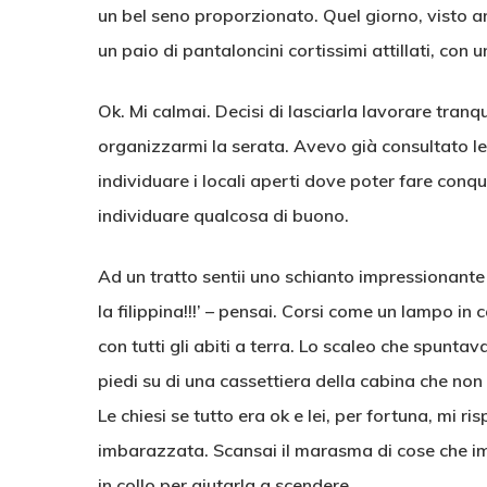
un bel seno proporzionato. Quel giorno, visto a
un paio di pantaloncini cortissimi attillati, con u
Ok. Mi calmai. Decisi di lasciarla lavorare tranq
organizzarmi la serata. Avevo già consultato le 
individuare i locali aperti dove poter fare conqui
individuare qualcosa di buono.
Ad un tratto sentii uno schianto impressionante 
la filippina!!!’ – pensai. Corsi come un lampo in
con tutti gli abiti a terra. Lo scaleo che spunta
piedi su di una cassettiera della cabina che non
Le chiesi se tutto era ok e lei, per fortuna, mi 
imbarazzata. Scansai il marasma di cose che imp
in collo per aiutarla a scendere.