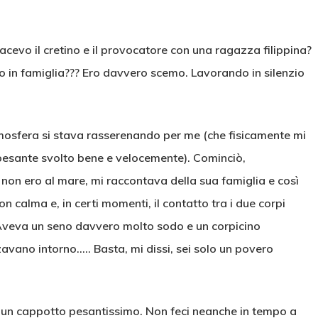
Facevo il cretino e il provocatore con una ragazza filippina?
 in famiglia??? Ero davvero scemo. Lavorando in silenzio
mosfera si stava rasserenando per me (che fisicamente mi
ù pesante svolto bene e velocemente). Cominciò,
non ero al mare, mi raccontava della sua famiglia e così
 calma e, in certi momenti, il contatto tra i due corpi
Aveva un seno davvero molto sodo e un corpicino
zavano intorno….. Basta, mi dissi, sei solo un povero
 un cappotto pesantissimo. Non feci neanche in tempo a