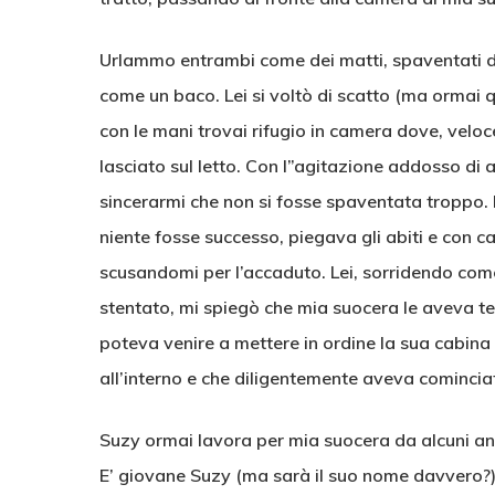
Urlammo entrambi come dei matti, spaventati dal
come un baco. Lei si voltò di scatto (ma ormai q
con le mani trovai rifugio in camera dove, veloce
lasciato sul letto. Con l”agitazione addosso di
sincerarmi che non si fosse spaventata troppo.
niente fosse successo, piegava gli abiti e con ca
scusandomi per l’accaduto. Lei, sorridendo come 
stentato, mi spiegò che mia suocera le aveva tel
poteva venire a mettere in ordine la sua cabina 
all’interno e che diligentemente aveva cominciat
Suzy ormai lavora per mia suocera da alcuni ann
E’ giovane Suzy (ma sarà il suo nome davvero?).