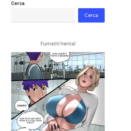
Cerca
Cerca
Fumetti hentai