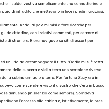
nche il caldo, vestiva semplicemente una cannottierina e
n paio di infradito che mettevano in luce i piedini graziosi.
uillamente. Andai al pc e mi misi a fare ricerche per
guide cittadine, con i relativi commenti, per cercare di
ste di straniere. E ora navigavo su siti di escort per
ed un urlo ad accompagnare il tutto. ‘Oddio mi si è rotta
 camera della suocera e vidi a terra uno scatolone riverso
va dalla cabina armadio a terra. Per fortuna Suzy era in
 sapeva come scendere visto il disastro che c’era in basso.
rispose annuendo (in silenzio come sempre). Sorrideva
edivano l’accesso alla cabina e, istintivamente, la presi