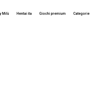
y Milù
Hentai ita
Giochi premium
Categorie