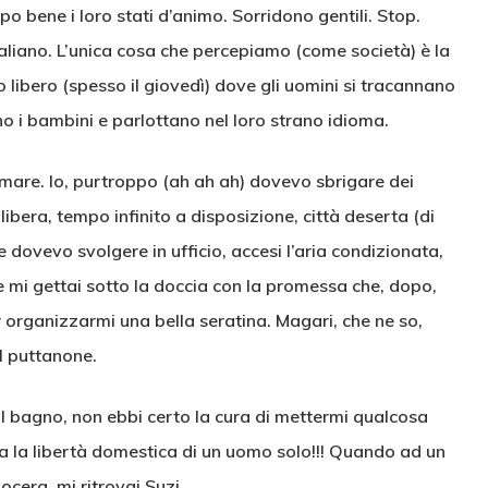
 bene i loro stati d’animo. Sorridono gentili. Stop.
aliano. L’unica cosa che percepiamo (come società) è la
no libero (spesso il giovedì) dove gli uomini si tracannano
o i bambini e parlottano nel loro strano idioma.
mare. Io, purtroppo (ah ah ah) dovevo sbrigare dei
ibera, tempo infinito a disposizione, città deserta (di
 dovevo svolgere in ufficio, accesi l’aria condizionata,
e mi gettai sotto la doccia con la promessa che, dopo,
r organizzarmi una bella seratina. Magari, che ne so,
l puttanone.
l bagno, non ebbi certo la cura di mettermi qualcosa
a la libertà domestica di un uomo solo!!! Quando ad un
ocera, mi ritrovai Suzi.