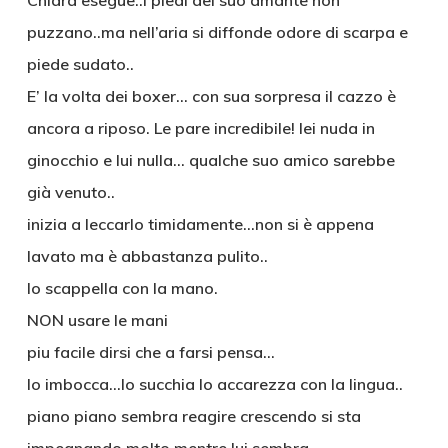
Chiara esegue..i piedi del suo amante non
puzzano..ma nell’aria si diffonde odore di scarpa e
piede sudato..
E’ la volta dei boxer… con sua sorpresa il cazzo è
ancora a riposo. Le pare incredibile! lei nuda in
ginocchio e lui nulla… qualche suo amico sarebbe
già venuto..
inizia a leccarlo timidamente…non si è appena
lavato ma è abbastanza pulito..
lo scappella con la mano.
NON usare le mani
piu facile dirsi che a farsi pensa…
lo imbocca…lo succhia lo accarezza con la lingua..
piano piano sembra reagire crescendo si sta