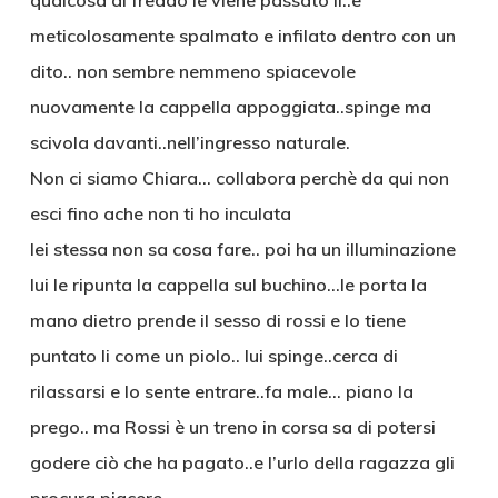
qualcosa di freddo le viene passato li..e
meticolosamente spalmato e infilato dentro con un
dito.. non sembre nemmeno spiacevole
nuovamente la cappella appoggiata..spinge ma
scivola davanti..nell’ingresso naturale.
Non ci siamo Chiara… collabora perchè da qui non
esci fino ache non ti ho inculata
lei stessa non sa cosa fare.. poi ha un illuminazione
lui le ripunta la cappella sul buchino…le porta la
mano dietro prende il sesso di rossi e lo tiene
puntato li come un piolo.. lui spinge..cerca di
rilassarsi e lo sente entrare..fa male… piano la
prego.. ma Rossi è un treno in corsa sa di potersi
godere ciò che ha pagato..e l’urlo della ragazza gli