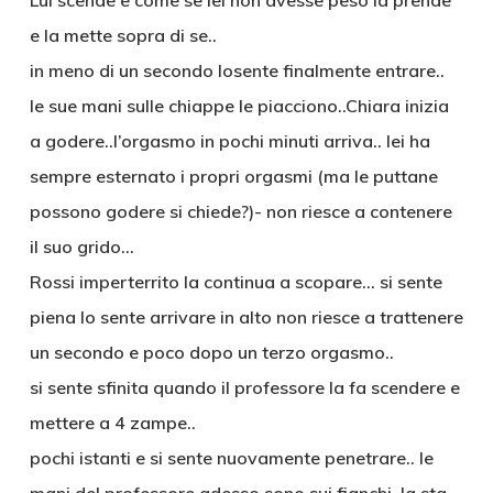
Lui scende e come se lei non avesse peso la prende
e la mette sopra di se..
in meno di un secondo losente finalmente entrare..
le sue mani sulle chiappe le piacciono..Chiara inizia
a godere..l’orgasmo in pochi minuti arriva.. lei ha
sempre esternato i propri orgasmi (ma le puttane
possono godere si chiede?)- non riesce a contenere
il suo grido…
Rossi imperterrito la continua a scopare… si sente
piena lo sente arrivare in alto non riesce a trattenere
un secondo e poco dopo un terzo orgasmo..
si sente sfinita quando il professore la fa scendere e
mettere a 4 zampe..
pochi istanti e si sente nuovamente penetrare.. le