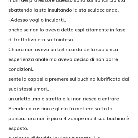
mani del professore adesso sono sui fianchi..la sta
sbattendo la sta insultando la sta sculacciando.
-Adesso voglio incularti..
anche se non lo aveva detto esplicitamente in fase
di trattativa era sottointeso..
Chiara non aveva un bel ricordo della sua unica
esperienza anale ma aveva deciso di non porre
condizioni..
sente la cappella premere sul buchino lubrificato dai
suoi stessi umori..
un urletto..ma è stretta e lui non riesce a entrare
Prende un cuscino e glielo fa mettere sotto la
pancia.. ora non è piu a 4 zampe ma il suo buchino è
esposto..