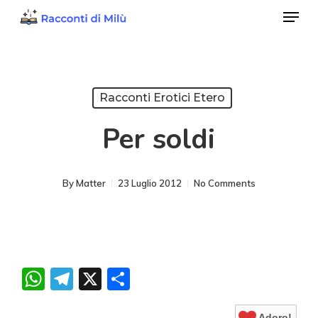
Menu
Skip
to
Close
main
Menu
content
Racconti Erotici Etero
Per soldi
By
Matter
23 Luglio 2012
No Comments
WhatsApp
Telegram
X
Condividi
Adoro!