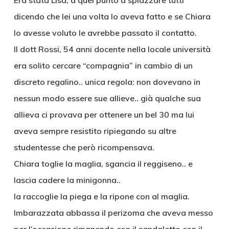
Era stata Lisa, a quel punto a spiazzare tutti
dicendo che lei una volta lo aveva fatto e se Chiara
lo avesse voluto le avrebbe passato il contatto.
Il dott Rossi, 54 anni docente nella locale università
era solito cercare “compagnia” in cambio di un
discreto regalino.. unica regola: non dovevano in
nessun modo essere sue allieve.. già qualche sua
allieva ci provava per ottenere un bel 30 ma lui
aveva sempre resistito ripiegando su altre
studentesse che però ricompensava.
Chiara toglie la maglia, sgancia il reggiseno.. e
lascia cadere la minigonna..
la raccoglie la piega e la ripone con al maglia.
Imbarazzata abbassa il perizoma che aveva messo