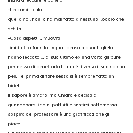
inizia a leccare le palle…
-Leccami il culo
quello no.. non lo ha mai fatto a nessuno…oddio che
schifo
-Cosa aspetti… muoviti
timida tira fuori la lingua.. pensa a quanti glielo
hanno leccato…. al suo ultimo ex una volta gli pure
permesso di penetrarla li.. ma è diverso il suo non ha
peli.. lei prima di fare sesso si è sempre fatta un
bidet!
il sapore è amaro, ma Chiara è decisa a
guadagnarsi i soldi pattuiti e sentirsi sottomessa. Il
sospiro del professore è una gratificazione gli
piace…