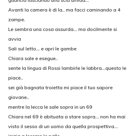
guancia lasciando una scia umida…
Avanti la camera è di la.. ma facci caminando a 4
zampe.
Le sembra una cosa assurda… ma docilmente si
avvia
Sali sul letto… e apri le gambe
Chiara sale e esegue..
sente la lingua di Rossi lambirle le labbra…questo le
piace..
sei già bagnata troietta mi piace il tuo sapore
giovane..
mentre la lecca le sale sopra in un 69
Chiara nel 69 è abituata a stare sopra… non ha mai
visto il sesso di un uomo da quella prospettiva…