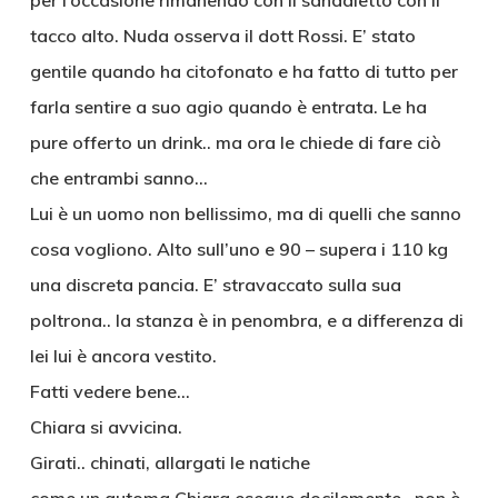
per l’occasione rimanendo con il sandaletto con il
tacco alto. Nuda osserva il dott Rossi. E’ stato
gentile quando ha citofonato e ha fatto di tutto per
farla sentire a suo agio quando è entrata. Le ha
pure offerto un drink.. ma ora le chiede di fare ciò
che entrambi sanno…
Lui è un uomo non bellissimo, ma di quelli che sanno
cosa vogliono. Alto sull’uno e 90 – supera i 110 kg
una discreta pancia. E’ stravaccato sulla sua
poltrona.. la stanza è in penombra, e a differenza di
lei lui è ancora vestito.
Fatti vedere bene…
Chiara si avvicina.
Girati.. chinati, allargati le natiche