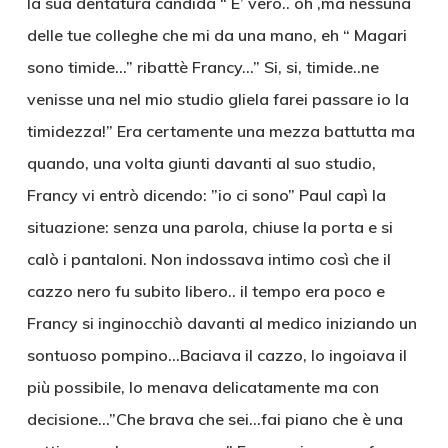
la sua dentatura candida “ E’ vero.. oh ,ma nessuna
delle tue colleghe che mi da una mano, eh “ Magari
sono timide…” ribattè Francy…” Si, si, timide..ne
venisse una nel mio studio gliela farei passare io la
timidezza!” Era certamente una mezza battutta ma
quando, una volta giunti davanti al suo studio,
Francy vi entrò dicendo: ”io ci sono” Paul capì la
situazione: senza una parola, chiuse la porta e si
calò i pantaloni. Non indossava intimo così che il
cazzo nero fu subito libero.. il tempo era poco e
Francy si inginocchiò davanti al medico iniziando un
sontuoso pompino…Baciava il cazzo, lo ingoiava il
più possibile, lo menava delicatamente ma con
decisione…”Che brava che sei…fai piano che è una