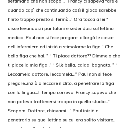
settimana che non scopo…” Francy ci sapeva fare e
quando capì che continuando così il gioco sarebbe
finito troppo presto si fermò..” Ora tocca a lei “
disse levandosi i pantaloni e sedendosi sul lettino
medico! Paul non si fece pregare, allargò le cosce
dell’infermiera ed iniziò a stimolarne la figa “ Che
bella figa che hai..” “ Ti piace dottore?? Dimmelo che
ti piace la mia figa..” “ Si,è bella, calda, bagnata..” “
Leccamela dottore, leccamela…” Paul non si fece
pregare..inziò a leccare il clito, a penetrare la figa
con la lingua…Il tempo correva, Francy sapeva che
non poteva trattenersi troppo in quello studio..”
Scopami Dottore, chiavami…” Paul iniziò a
penetrarla su quel lettino su cui era solito visitare…