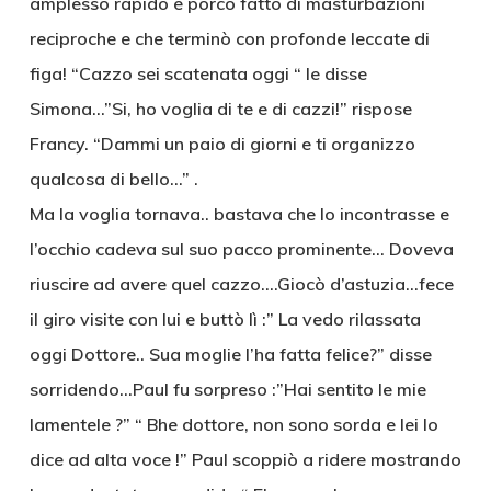
amplesso rapido e porco fatto di masturbazioni
reciproche e che terminò con profonde leccate di
figa! “Cazzo sei scatenata oggi “ le disse
Simona…”Si, ho voglia di te e di cazzi!” rispose
Francy. “Dammi un paio di giorni e ti organizzo
qualcosa di bello…” .
Ma la voglia tornava.. bastava che lo incontrasse e
l’occhio cadeva sul suo pacco prominente… Doveva
riuscire ad avere quel cazzo….Giocò d’astuzia…fece
il giro visite con lui e buttò lì :” La vedo rilassata
oggi Dottore.. Sua moglie l’ha fatta felice?” disse
sorridendo…Paul fu sorpreso :”Hai sentito le mie
lamentele ?” “ Bhe dottore, non sono sorda e lei lo
dice ad alta voce !” Paul scoppiò a ridere mostrando