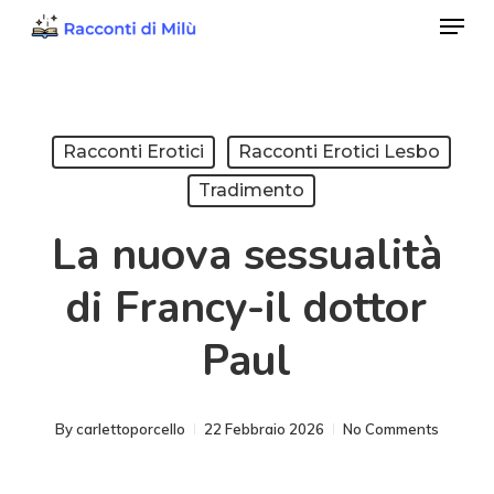
Menu
Skip
to
Close
main
Menu
content
Racconti Erotici
Racconti Erotici Lesbo
Tradimento
La nuova sessualità
di Francy-il dottor
Paul
By
carlettoporcello
22 Febbraio 2026
No Comments