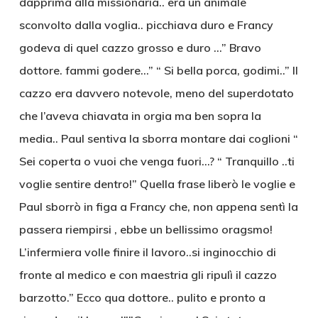
dapprima alla missionaria.. era un animale
sconvolto dalla voglia.. picchiava duro e Francy
godeva di quel cazzo grosso e duro …” Bravo
dottore. fammi godere…” “ Si bella porca, godimi..” Il
cazzo era davvero notevole, meno del superdotato
che l’aveva chiavata in orgia ma ben sopra la
media.. Paul sentiva la sborra montare dai coglioni “
Sei coperta o vuoi che venga fuori…? “ Tranquillo ..ti
voglie sentire dentro!” Quella frase liberò le voglie e
Paul sborrò in figa a Francy che, non appena sentì la
passera riempirsi , ebbe un bellissimo oragsmo!
L’infermiera volle finire il lavoro..si inginocchio di
fronte al medico e con maestria gli ripulì il cazzo
barzotto.” Ecco qua dottore.. pulito e pronto a