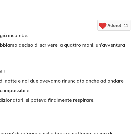
Adoro!
11
 già incombe.
abbiamo deciso di scrivere, a quattro mani, un’avventura
!!!
 di notte e noi due avevamo rinunciato anche ad andare
a impossibile.
dizionatori, si poteva finalmente respirare.
un po’ di refrigerio nella brezza notturna, prima di