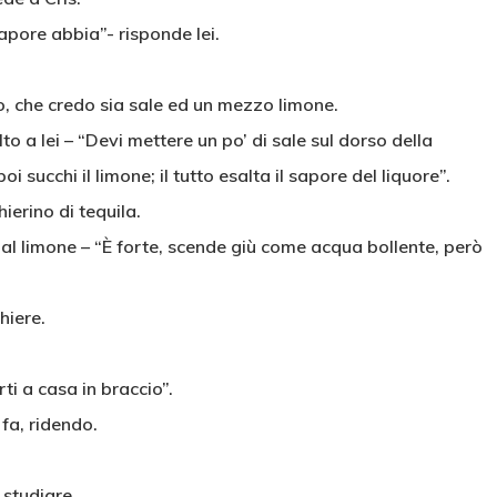
apore abbia”- risponde lei.
o, che credo sia sale ed un mezzo limone.
to a lei – “Devi mettere un po’ di sale sul dorso della
i succhi il limone; il tutto esalta il sapore del liquore”.
ierino di tequila.
al limone – “È forte, scende giù come acqua bollente, però
hiere.
rti a casa in braccio”.
 fa, ridendo.
 studiare.