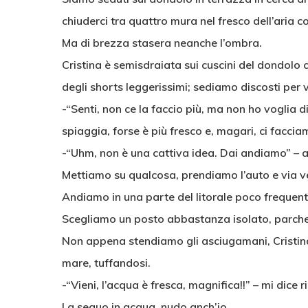
chiuderci tra quattro mura nel fresco dell’aria c
Ma di brezza stasera neanche l’ombra.
Cristina è semisdraiata sui cuscini del dondolo 
degli shorts leggerissimi; sediamo discosti per
-“Senti, non ce la faccio più, ma non ho voglia d
spiaggia, forse è più fresco e, magari, ci facci
-“Uhm, non è una cattiva idea. Dai andiamo” – 
Mettiamo su qualcosa, prendiamo l’auto e via v
Andiamo in una parte del litorale poco frequent
Scegliamo un posto abbastanza isolato, parche
Non appena stendiamo gli asciugamani, Cristina 
mare, tuffandosi.
-“Vieni, l’acqua è fresca, magnifica!!” – mi dice
La seguo in acqua, nudo anch’io.