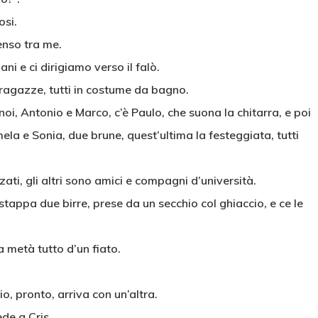
osi.
enso tra me.
ani e ci dirigiamo verso il falò.
 ragazze, tutti in costume da bagno.
oi, Antonio e Marco, c’è Paulo, che suona la chitarra, e poi
ela e Sonia, due brune, quest’ultima la festeggiata, tutti
ti, gli altri sono amici e compagni d’università.
stappa due birre, prese da un secchio col ghiaccio, e ce le
a metà tutto d’un fiato.
io, pronto, arriva con un’altra.
ede a Cris.