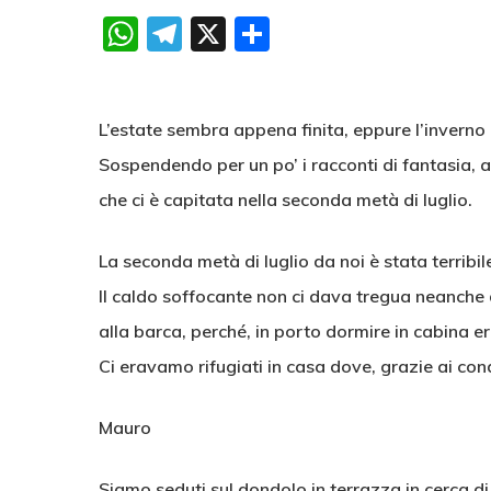
WhatsApp
Telegram
X
Condividi
L’estate sembra appena finita, eppure l’inverno
Sospendendo per un po’ i racconti di fantasia, 
che ci è capitata nella seconda metà di luglio.
La seconda metà di luglio da noi è stata terribile
Il caldo soffocante non ci dava tregua neanche
alla barca, perché, in porto dormire in cabina er
Ci eravamo rifugiati in casa dove, grazie ai con
Mauro
Siamo seduti sul dondolo in terrazza in cerca di 