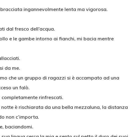
ua bracciata ingannevolmente lenta ma vigorosa.
i dal fresco dell’acqua.
ollo e le gambe intorno ai fianchi, mi bacia mentre
lacciati.
si da me.
amo che un gruppo di ragazzi si è accampato ad una
cceso un falò.
 completamente rinfrescati.
 notte è rischiarata da una bella mezzaluna, la distanza
ndo non c’importa.
me, baciandomi.
sua lingua cerca la mia e sento sul petto il duro dei suoi