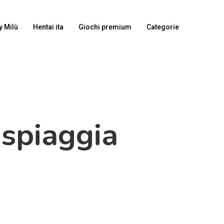
y Milù
Hentai ita
Giochi premium
Categorie
 spiaggia