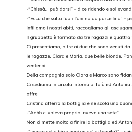
-“Chissà… può darsi” – dice ridendo e sollevand
-“Ecco che salta fuori l’anima da porcellina” – p
Infiliamo i nostri abiti, raccogliamo gli asciugam
Il gruppetto è formato da tre ragazzi e quattro
Ci presentiamo, oltre ai due che sono venuti da n
le ragazze, Clara e Maria, due belle bionde, Pam
ventenni.
Della compagnia solo Clara e Marco sono fidanza
Ci sediamo in circolo intorno al falò ed Antonio 
offre.
Cristina afferra la bottiglia e ne scola una buon
-“Aahh ci voleva proprio, avevo una sete”.
Non ci mette molto a finire la bottiglia ed Anton
-“Invece della birra vuoi un po’ di tequila?” – chi