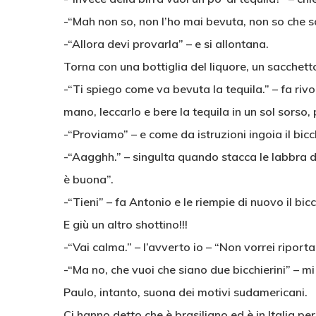
-“Mah non so, non l’ho mai bevuta, non so che s
-“Allora devi provarla” – e si allontana.
Torna con una bottiglia del liquore, un sacchett
-“Ti spiego come va bevuta la tequila.” – fa rivol
mano, leccarlo e bere la tequila in un sol sorso, po
-“Proviamo” – e come da istruzioni ingoia il bicch
-“Aagghh.” – singulta quando stacca le labbra d
è buona”.
-“Tieni” – fa Antonio e le riempie di nuovo il bicc
E giù un altro shottino!!!
-“Vai calma.” – l’avverto io – “Non vorrei riporta
-“Ma no, che vuoi che siano due bicchierini” – mi
Paulo, intanto, suona dei motivi sudamericani.
Ci hanno detto che è brasiliano ed è in Italia per