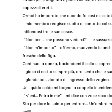
capezzoli eretti.
Ormai ho imparato che quando fa così è eccitata
Il mio membro reagisce subito al contatto col s
infilandosi tra le sue cosce.
-“Non pensi che possano vederci?” – le sussurro 
-“Non m’importa” – afferma, muovendo le anche
fresche della figa.
Continua la danza, baciandomi il collo e coprend
Il gioco ci eccita sempre più, ora sento che le 
il glande posizionato all’ingresso della vagina.
Un liquido caldo mi bagna la cappella inumiden
-“Vieni… Entra in me” – mi dice con voce roca da
Sto per dare la spinta per entrare… Un’ombra mi
noi!!!