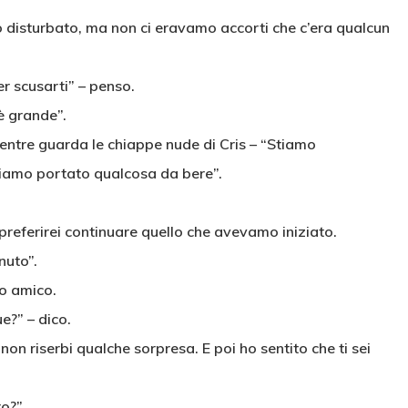
o disturbato, ma non ci eravamo accorti che c’era qualcun
r scusarti” – penso.
è grande”.
 mentre guarda le chiappe nude di Cris – “Stiamo
iamo portato qualcosa da bere”.
 preferirei continuare quello che avevamo iniziato.
nuto”.
uo amico.
e?” – dico.
on riserbi qualche sorpresa. E poi ho sentito che ti sei
o?”.