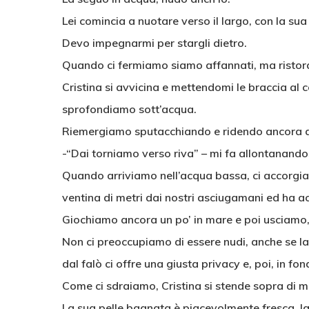
Lei comincia a nuotare verso il largo, con la s
Devo impegnarmi per stargli dietro.
Quando ci fermiamo siamo affannati, ma ristorat
Cristina si avvicina e mettendomi le braccia al c
sprofondiamo sott’acqua.
Riemergiamo sputacchiando e ridendo ancora al
-“Dai torniamo verso riva” – mi fa allontanando
Quando arriviamo nell’acqua bassa, ci accorgi
ventina di metri dai nostri asciugamani ed ha a
Giochiamo ancora un po’ in mare e poi usciamo,
Non ci preoccupiamo di essere nudi, anche se la
dal falò ci offre una giusta privacy e, poi, in fo
Come ci sdraiamo, Cristina si stende sopra di 
La sua pelle bagnata è piacevolmente fresca, la 