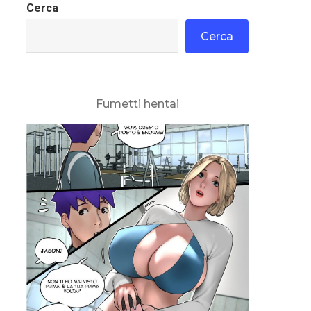
Cerca
Cerca
Fumetti hentai