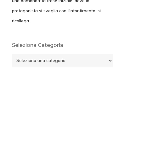
una domanda: la frase iniziale, dove la
protagonista si sveglia con l'intontimento, si
ricollega…
Seleziona Categoria
Seleziona
Categoria