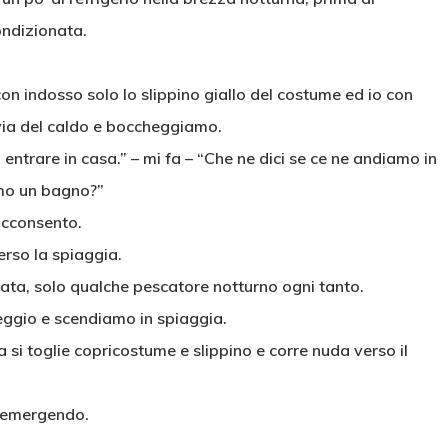
ondizionata.
con indosso solo lo slippino giallo del costume ed io con
 via del caldo e boccheggiamo.
i entrare in casa.” – mi fa – “Che ne dici se ce ne andiamo in
amo un bagno?”
acconsento.
erso la spiaggia.
ata, solo qualche pescatore notturno ogni tanto.
ggio e scendiamo in spiaggia.
si toglie copricostume e slippino e corre nuda verso il
 riemergendo.