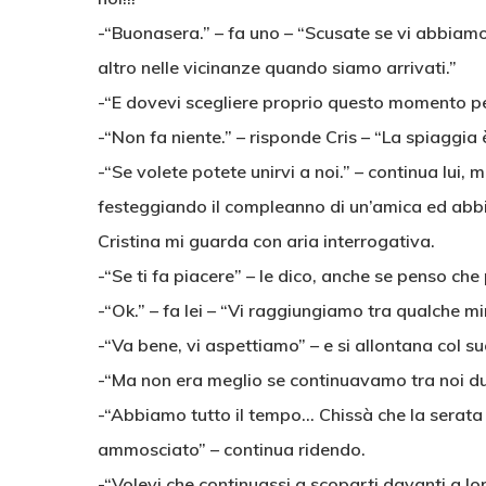
-“Buonasera.” – fa uno – “Scusate se vi abbiam
altro nelle vicinanze quando siamo arrivati.”
-“E dovevi scegliere proprio questo momento pe
-“Non fa niente.” – risponde Cris – “La spiaggia 
-“Se volete potete unirvi a noi.” – continua lui,
festeggiando il compleanno di un’amica ed abb
Cristina mi guarda con aria interrogativa.
-“Se ti fa piacere” – le dico, anche se penso che
-“Ok.” – fa lei – “Vi raggiungiamo tra qualche mi
-“Va bene, vi aspettiamo” – e si allontana col s
-“Ma non era meglio se continuavamo tra noi du
-“Abbiamo tutto il tempo… Chissà che la serata n
ammosciato” – continua ridendo.
-“Volevi che continuassi a scoparti davanti a lor