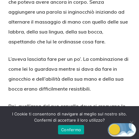
che poteva avere ancora in corpo. Senza
aggiungere una parola si inginocchiò iniziando ad
alternare il massaggio di mano con quello delle sue
labbra, della sua lingua, della sua bocca,
aspettando che lui le ordinasse cosa fare.
L’aveva lasciata fare per un po’. La combinazione di
come lei lo guardava mentre si dava da fare in
ginocchio e dell’abilità della sua mano e della sua
bocca erano difficilmente resistibili.
Poi, quell’area del suo cervello dove si creavano le
I Cookie ti consentono di navigare al meglio sul nostro sito.
scene più perverse si era attivata. Aveva fatto
Confermi di accettare il loro utilizzo?
spazio sul piano e in poche decise mosse l’aveva
Confermo
fatta sdraiare di forza supina sul bancone.