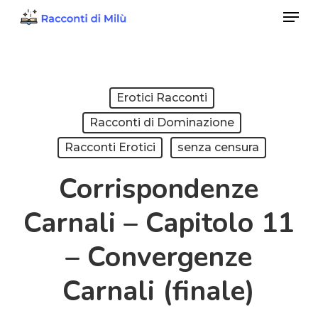
Menu
Skip
to
Close
main
Menu
content
Erotici Racconti
Racconti di Dominazione
Racconti Erotici
senza censura
Corrispondenze
Carnali – Capitolo 11
– Convergenze
Carnali (finale)