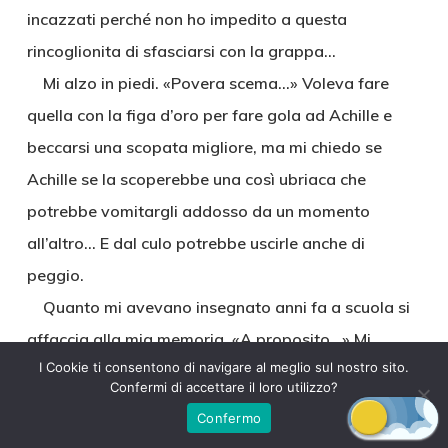
incazzati perché non ho impedito a questa
rincoglionita di sfasciarsi con la grappa…
Mi alzo in piedi. «Povera scema…» Voleva fare
quella con la figa d’oro per fare gola ad Achille e
beccarsi una scopata migliore, ma mi chiedo se
Achille se la scoperebbe una così ubriaca che
potrebbe vomitargli addosso da un momento
all’altro… E dal culo potrebbe uscirle anche di
peggio.
Quanto mi avevano insegnato anni fa a scuola si
affaccia alla mia memoria. «A proposito…» Mi
I Cookie ti consentono di navigare al meglio sul nostro sito.
inginocchio di nuovo e la giro sulla pancia. Almeno,
Confermi di accettare il loro utilizzo?
se sbocca per davvero non si soffoca.
Confermo
Lei emette un gemito di fastidio ma non si muove.