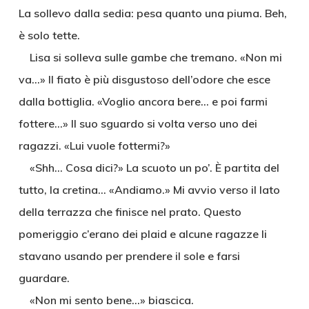
La sollevo dalla sedia: pesa quanto una piuma. Beh,
è solo tette.
Lisa si solleva sulle gambe che tremano. «Non mi
va…» Il fiato è più disgustoso dell’odore che esce
dalla bottiglia. «Voglio ancora bere… e poi farmi
fottere…» Il suo sguardo si volta verso uno dei
ragazzi. «Lui vuole fottermi?»
«Shh… Cosa dici?» La scuoto un po’. È partita del
tutto, la cretina… «Andiamo.» Mi avvio verso il lato
della terrazza che finisce nel prato. Questo
pomeriggio c’erano dei plaid e alcune ragazze li
stavano usando per prendere il sole e farsi
guardare.
«Non mi sento bene…» biascica.