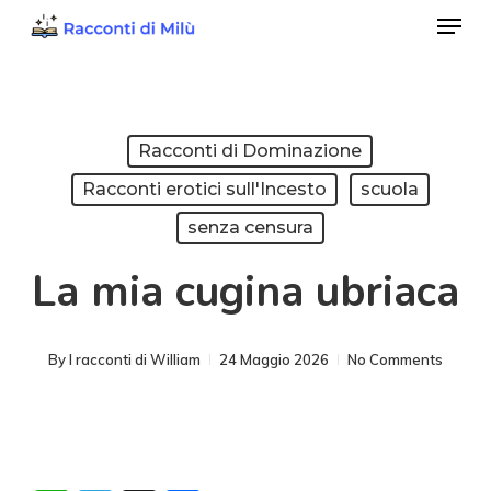
Menu
Skip
to
Close
main
Menu
content
Racconti di Dominazione
Racconti erotici sull'Incesto
scuola
senza censura
La mia cugina ubriaca
By
I racconti di William
24 Maggio 2026
No Comments