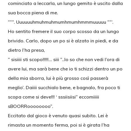
cominciato a leccarla, un lungo gemito è uscito dalla
sua bocca piena di me.
”””. Uuuuuuhmuhmuhmumhmumhmmmuuuuu ””’.
Ho sentito fremere il suo corpo scosso da un lungo
brivido. Carlo, dopo un po si è alzato in piedi, e da
dietro l’ha presa,
” sisiiii sti scopo!!!!!… siii ”..lo so che non vedi l’ora di
avere lui, ma sarà bene che io ti schizzi dentro un po
della mia sborra, lui è più grosso così passerà
meglio’. Daiiii succhialo bene, e bagnalo, fra poco ti
scopa come si deve!!! ‘ sssiisiisi” eccomiiiii
sBOORRoooooooo”.
Eccitato dal gioco è venuto quasi subito. Lei è
rimasta un momento ferma, poi si è girata l’ha