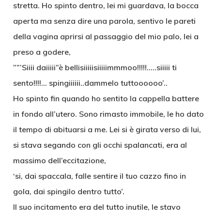
stretta. Ho spinto dentro, lei mi guardava, la bocca
aperta ma senza dire una parola, sentivo le pareti
della vagina aprirsi al passaggio del mio palo, lei a
preso a godere,
””’Siiii daiiiii”è bellisiiiiisiiiiimmmoo!!!!!…..siiiii ti
sento!!!!… spingiiiiii..dammelo tuttoooooo’..
Ho spinto fin quando ho sentito la cappella battere
in fondo all’utero. Sono rimasto immobile, le ho dato
il tempo di abituarsi a me. Lei si è girata verso di lui,
si stava segando con gli occhi spalancati, era al
massimo dell’eccitazione,
‘si, dai spaccala, falle sentire il tuo cazzo fino in
gola, dai spingilo dentro tutto’.
Il suo incitamento era del tutto inutile, le stavo