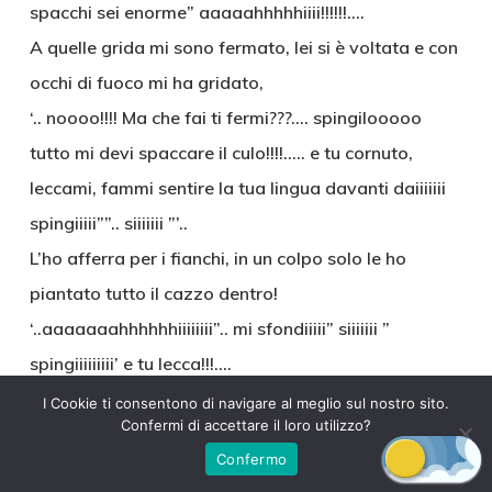
spacchi sei enorme” aaaaahhhhhiiii!!!!!!….
A quelle grida mi sono fermato, lei si è voltata e con
occhi di fuoco mi ha gridato,
‘.. noooo!!!! Ma che fai ti fermi???…. spingilooooo
tutto mi devi spaccare il culo!!!!….. e tu cornuto,
leccami, fammi sentire la tua lingua davanti daiiiiiii
spingiiiii””.. siiiiiii ”’..
L’ho afferra per i fianchi, in un colpo solo le ho
piantato tutto il cazzo dentro!
‘..aaaaaaahhhhhhiiiiiiii”.. mi sfondiiiii” siiiiiii ”
spingiiiiiiiii’ e tu lecca!!!….
Ho incominciato a pomparla senza più nessun
I Cookie ti consentono di navigare al meglio sul nostro sito.
Confermi di accettare il loro utilizzo?
riguardo, ha cominciato a godere, lui le sconvolgeva
Confermo
la figa a colpi di lingua.