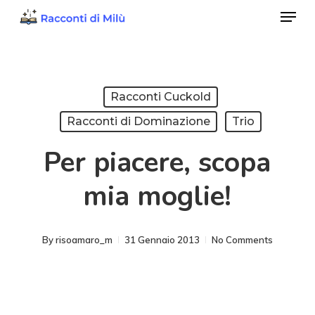
Menu
Skip
to
Close
main
Menu
content
Racconti Cuckold
Racconti di Dominazione
Trio
Per piacere, scopa
mia moglie!
By
risoamaro_m
31 Gennaio 2013
No Comments