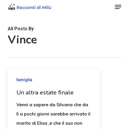
Menu
Skip
to
Close
main
Menu
All Posts By
content
Vince
famiglia
Un altra estate finale
Venni a sapere da Silvana che da
lì a pochi giorni sarebbe arrivato il
marito di Elisa ,e che il suo non